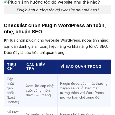
Plugin ảnh hưởng tốc độ website như thế nào?
Checklist chọn Plugin WordPress an toàn,
nhẹ, chuẩn SEO
Khi lựa chọn plugin cho website WordPress, ngoài tính năng,
bạn cần đánh giá an toàn, hiệu năng và khả năng tối ưu SEO.
Dưới đây là các tiêu chí quan trọng:
TIÊU
CẦN KIỂM
VÌ SAO QUAN TRỌNG
CHÍ
TRA
Cập
nhật
Plugin được cập nhật thường
Xem lần cập nhật
gần
xuyên sẽ vá lỗi bảo mật,
cuối cùng, nên
nhất
tương thích với WordPress
dưới 3–6 tháng
(Last
mới và hạn chế xung đột
update)
Số lượt
Số website đang
Plugin phổ biến được cộng