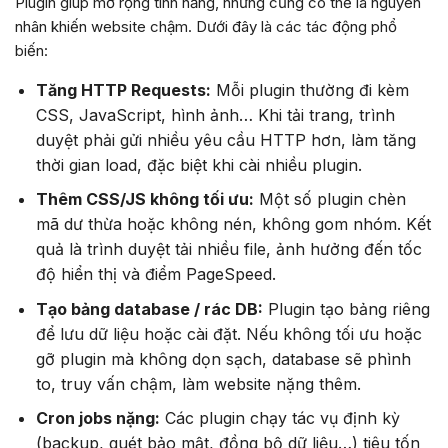
Plugin giúp mở rộng tính năng, nhưng cũng có thể là nguyên
nhân khiến website chậm. Dưới đây là các tác động phổ
biến:
Tăng HTTP Requests:
Mỗi plugin thường đi kèm
CSS, JavaScript, hình ảnh… Khi tải trang, trình
duyệt phải gửi nhiều yêu cầu HTTP hơn, làm tăng
thời gian load, đặc biệt khi cài nhiều plugin.
Thêm CSS/JS không tối ưu:
Một số plugin chèn
mã dư thừa hoặc không nén, không gom nhóm. Kết
quả là trình duyệt tải nhiều file, ảnh hưởng đến tốc
độ hiển thị và điểm PageSpeed.
Tạo bảng database / rác DB:
Plugin tạo bảng riêng
để lưu dữ liệu hoặc cài đặt. Nếu không tối ưu hoặc
gỡ plugin mà không dọn sạch, database sẽ phình
to, truy vấn chậm, làm website nặng thêm.
Cron jobs nặng:
Các plugin chạy tác vụ định kỳ
(backup, quét bảo mật, đồng bộ dữ liệu…) tiêu tốn