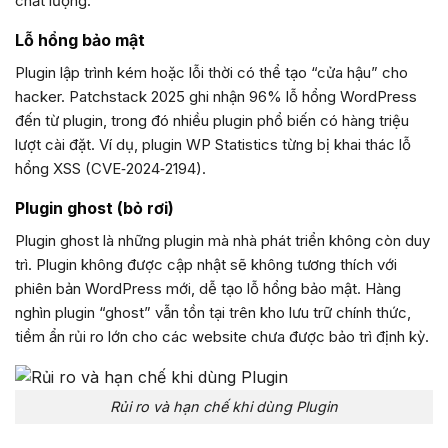
chất lượng.
Lỗ hổng bảo mật
Plugin lập trình kém hoặc lỗi thời có thể tạo “cửa hậu” cho
hacker. Patchstack 2025 ghi nhận 96% lỗ hổng WordPress
đến từ plugin, trong đó nhiều plugin phổ biến có hàng triệu
lượt cài đặt. Ví dụ, plugin WP Statistics từng bị khai thác lỗ
hổng XSS (CVE‑2024‑2194).
Plugin ghost (bỏ rơi)
Plugin ghost là những plugin mà nhà phát triển không còn duy
trì. Plugin không được cập nhật sẽ không tương thích với
phiên bản WordPress mới, dễ tạo lỗ hổng bảo mật. Hàng
nghìn plugin “ghost” vẫn tồn tại trên kho lưu trữ chính thức,
tiềm ẩn rủi ro lớn cho các website chưa được bảo trì định kỳ.
Rủi ro và hạn chế khi dùng Plugin