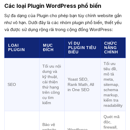
Các loại Plugin WordPress phổ biến
Sự đa dạng của Plugin cho phép bạn tùy chỉnh website gần
như vô hạn. Dưới đây là các nhóm plugin phổ biến, thiết yếu
và được sử dụng rộng rãi trong cộng đồng WordPress:
VÍ DỤ
CHỨC
LOẠI
MỤC
PLUGIN TIÊU
NĂNG
PLUGIN
ĐÍCH
BIỂU
CHÍNH
Tối ưu
Tối ưu nội
tiêu đề,
dung và
mô tả
kỹ thuật,
Yoast SEO,
meta,
cải thiện
SEO
Rank Math, All
sitemap,
thứ hạng
in One SEO
schema
trên công
markup,
cụ tìm
kiểm tra
kiếm
readability
Quét mã
độc,
Bảo vệ
firewall,
website
Wordfence