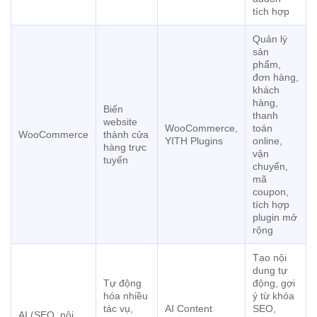
tích hợp
Quản lý
sản
phẩm,
đơn hàng,
khách
hàng,
Biến
thanh
website
WooCommerce,
toán
WooCommerce
thành cửa
YITH Plugins
online,
hàng trực
vận
tuyến
chuyển,
mã
coupon,
tích hợp
plugin mở
rộng
Tạo nội
dung tự
Tự động
động, gợi
hóa nhiều
ý từ khóa
tác vụ,
AI Content
SEO,
AI (SEO, nội