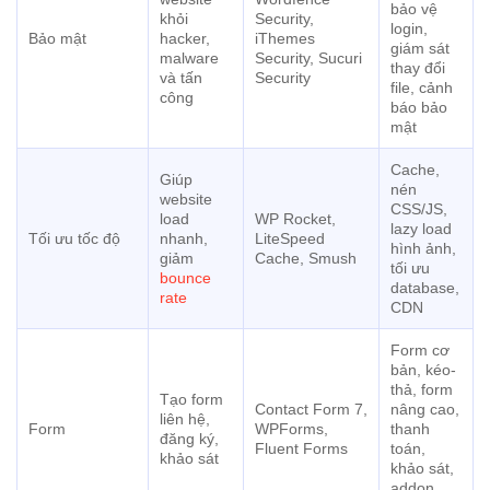
bảo vệ
khỏi
Security,
login,
Bảo mật
hacker,
iThemes
giám sát
malware
Security, Sucuri
thay đổi
và tấn
Security
file, cảnh
công
báo bảo
mật
Cache,
Giúp
nén
website
CSS/JS,
load
WP Rocket,
lazy load
Tối ưu tốc độ
nhanh,
LiteSpeed
hình ảnh,
giảm
Cache, Smush
tối ưu
bounce
database,
rate
CDN
Form cơ
bản, kéo-
thả, form
Tạo form
Contact Form 7,
nâng cao,
liên hệ,
Form
WPForms,
thanh
đăng ký,
Fluent Forms
toán,
khảo sát
khảo sát,
addon