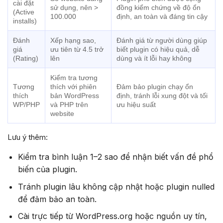
cài đặt
sử dụng, nên >
đồng kiểm chứng về độ ổn
(Active
100.000
định, an toàn và đáng tin cậy
installs)
Đánh
Xếp hạng sao,
Đánh giá từ người dùng giúp
giá
ưu tiên từ 4.5 trở
biết plugin có hiệu quả, dễ
(Rating)
lên
dùng và ít lỗi hay không
Kiểm tra tương
Tương
thích với phiên
Đảm bảo plugin chạy ổn
thích
bản WordPress
định, tránh lỗi xung đột và tối
WP/PHP
và PHP trên
ưu hiệu suất
website
Lưu ý thêm:
Kiểm tra bình luận 1–2 sao để nhận biết vấn đề phổ
biến của plugin.
Tránh plugin lâu không cập nhật hoặc plugin nulled
để đảm bảo an toàn.
Cài trực tiếp từ WordPress.org hoặc nguồn uy tín,