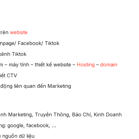
 trên
website
anpage/ Facebook/ Tiktok
kênh Tiktok
– máy tính – thiết kế website –
Hosting
–
domain
viết CTV
 động liên quan đến Marketing
ành Marketing, Truyền Thông, Báo Chí, Kinh Doanh
ng: google, facebook, …
 nguồn dữ liệu