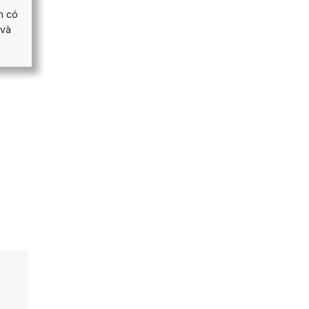
n có
 và