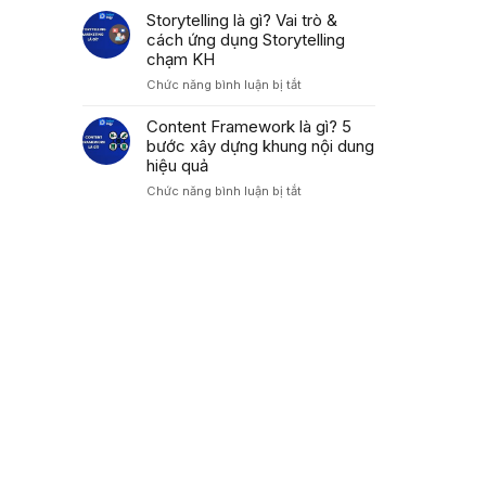
Áp
Trong
là
Storytelling là gì? Vai trò &
Dụng
Marketing
gì?
cách ứng dụng Storytelling
PAS
Cách
Tăng
chạm KH
dùng
Tỷ
ở
Chức năng bình luận bị tắt
công
Lệ
Storytelling
thức
Chuyển
là
Content Framework là gì? 5
AIDA
Đổi
gì?
bước xây dựng khung nội dung
tối
Cao
Vai
ưu
hiệu quả
trò
tỷ
ở
Chức năng bình luận bị tắt
&
lệ
Content
cách
chuyển
Framework
ứng
đổi
là
dụng
2026
gì?
Storytelling
5
chạm
bước
KH
xây
dựng
khung
nội
dung
hiệu
quả