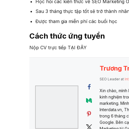
Học hỏi các kiến thức về SEO Marketing O
Sau 3 tháng thực tập tốt sẽ trở thành nhâ
Được tham gia miễn phí các buổi học
Cách thức ứng tuyển
Nộp CV trực tiếp TẠI ĐÂY
Trương T
SEO Leader
at
In
Xin chào, mình 
kinh nghiệm tr
marketing. Mình
Interdata.vn, 
trong 6 tháng 
Google. Bên cạ
Marketing từ G