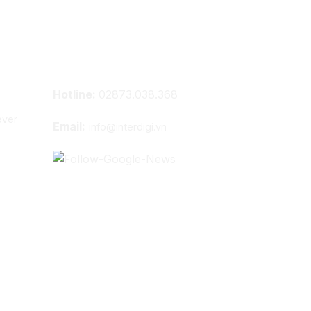
Thông tin liên hệ
Hotline:
02873.038.368
ever
Email:
info@interdigi.vn