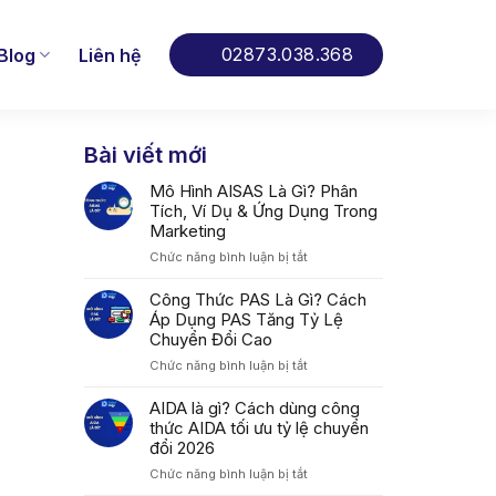
02873.038.368
Blog
Liên hệ
Bài viết mới
Mô Hình AISAS Là Gì? Phân
Tích, Ví Dụ & Ứng Dụng Trong
Marketing
ở
Chức năng bình luận bị tắt
Mô
Hình
Công Thức PAS Là Gì? Cách
AISAS
Áp Dụng PAS Tăng Tỷ Lệ
Là
Chuyển Đổi Cao
Gì?
ở
Chức năng bình luận bị tắt
Phân
Công
Tích,
Thức
AIDA là gì? Cách dùng công
Ví
PAS
thức AIDA tối ưu tỷ lệ chuyển
Dụ
Là
&
đổi 2026
Gì?
Ứng
ở
Chức năng bình luận bị tắt
Cách
Dụng
AIDA