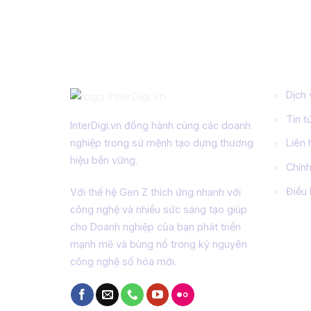
Về chúng tôi
Thông
Dịch 
Tin t
InterDigi.vn đồng hành cùng các doanh
nghiệp trong sứ mệnh tạo dựng thương
Liên 
hiệu bền vững.
Chín
Điều
Với thế hệ Gen Z thích ứng nhanh với
công nghệ và nhiều sức sáng tạo giúp
cho Doanh nghiệp của bạn phát triển
mạnh mẽ và bùng nổ trong kỷ nguyên
công nghệ số hóa mới.