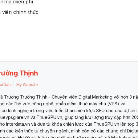
nline miễn phí
n viên chính thức
rường Thịnh
terData
|
My Website
là Trương Trường Thịnh - Chuyên viên Digital Marketing với hơn 3 n
ong các lĩnh vực công nghệ, phần mềm, thuê máy chủ (VPS) và
 có kinh nghiệm trong việc triển khai chiến lược SEO cho các dự án 
Thuevpsgiare.vn và ThueGPU.vn, giúp tăng lưu lượng truy cập hơn 2
cho Interdata.vn và đưa từ khóa chiến lược của ThueGPU.vn lên top 
nh các kiến thức từ chuyên ngành, mình còn có các chứng chỉ Digita
oogle và HubSpot, luôn cập nhật xu hướng mới nhất về Marketing và