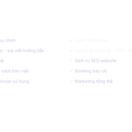
 tin quan trọng
Dịch vụ chính
vụ chính
Quản trị Website
ức - bài viết hướng dẫn
Cung cấp Hosting - VPS - S
hệ
Dịch vụ SEO website
h sách bảo mật
Booking báo chí
 khoản sử dụng
Marketing tổng thể