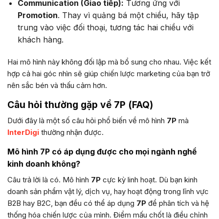
Communication (Giao tiếp):
Tương ứng với
Promotion
. Thay vì quảng bá một chiều, hãy tập
trung vào việc đối thoại, tương tác hai chiều với
khách hàng.
Hai mô hình này không đối lập mà bổ sung cho nhau. Việc kết
hợp cả hai góc nhìn sẽ giúp chiến lược marketing của bạn trở
nên sắc bén và thấu cảm hơn.
Câu hỏi thường gặp về 7P (FAQ)
Dưới đây là một số câu hỏi phổ biến về mô hình
7P
mà
InterDigi
thường nhận được.
Mô hình 7P có áp dụng được cho mọi ngành nghề
kinh doanh không?
Câu trả lời là có. Mô hình
7P
cực kỳ linh hoạt. Dù bạn kinh
doanh sản phẩm vật lý, dịch vụ, hay hoạt động trong lĩnh vực
B2B hay B2C, bạn đều có thể áp dụng
7P
để phân tích và hệ
thống hóa chiến lược của mình. Điểm mấu chốt là điều chỉnh