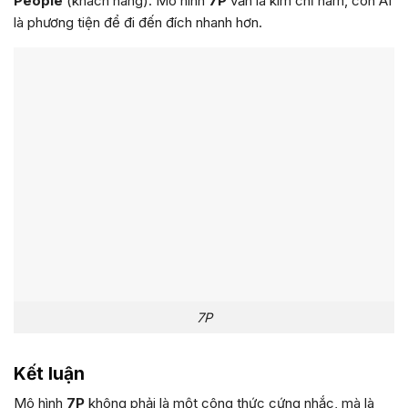
People
(khách hàng). Mô hình
7P
vẫn là kim chỉ nam, còn AI
là phương tiện để đi đến đích nhanh hơn.
7P
Kết luận
Mô hình
7P
không phải là một công thức cứng nhắc, mà là