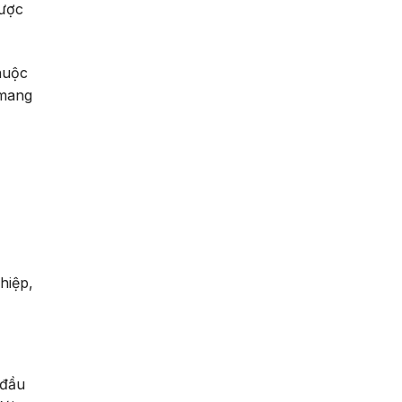
được
huộc
 mang
hiệp,
 đầu