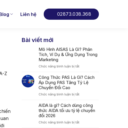
02873.038.368
Blog
Liên hệ
Bài viết mới
Mô Hình AISAS Là Gì? Phân
Tích, Ví Dụ & Ứng Dụng Trong
Marketing
ở
Chức năng bình luận bị tắt
Mô
 A-Z
Hình
Công Thức PAS Là Gì? Cách
AISAS
Áp Dụng PAS Tăng Tỷ Lệ
Là
Chuyển Đổi Cao
Gì?
ở
Chức năng bình luận bị tắt
Phân
Công
Tích,
Thức
AIDA là gì? Cách dùng công
Ví
PAS
thức AIDA tối ưu tỷ lệ chuyển
Dụ
chiến
Là
&
đổi 2026
quan
Gì?
Ứng
ở
Chức năng bình luận bị tắt
Cách
Dụng
ới
AIDA