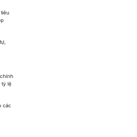
tiêu
ệp
tự,
 chính
, tỷ lệ
o các