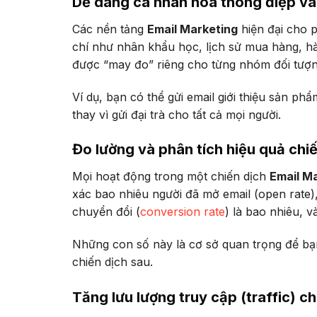
Dễ dàng cá nhân hóa thông điệp và
Các nền tảng
Email Marketing
hiện đại cho 
chí như nhân khẩu học, lịch sử mua hàng, hà
được “may đo” riêng cho từng nhóm đối tượn
Ví dụ, bạn có thể gửi email giới thiệu sản 
thay vì gửi đại trà cho tất cả mọi người.
Đo lường và phân tích hiệu quả chi
Mọi hoạt động trong một chiến dịch
Email M
xác bao nhiêu người đã mở email (open rate),
chuyển đổi (
conversion rate
) là bao nhiêu, v
Những con số này là cơ sở quan trọng để bạ
chiến dịch sau.
Tăng lưu lượng truy cập (traffic) c