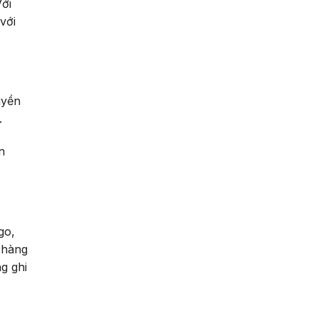
ới
với
uyền
.
n
go,
 hàng
g ghi