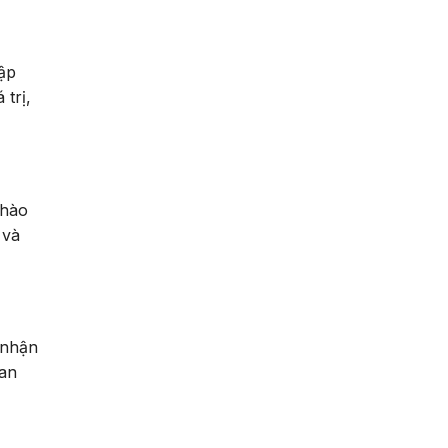
cập
 trị,
chào
 và
 nhận
uan