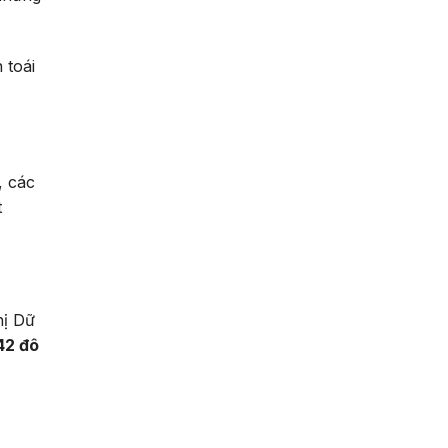
 toái
, các
t
hị Dữ
42 đô