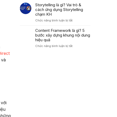
Áp
Trong
là
Storytelling là gì? Vai trò &
Dụng
Marketing
gì?
cách ứng dụng Storytelling
PAS
Cách
Tăng
chạm KH
dùng
Tỷ
ở
Chức năng bình luận bị tắt
công
Lệ
Storytelling
thức
Chuyển
là
Content Framework là gì? 5
AIDA
Đổi
gì?
bước xây dựng khung nội dung
tối
Cao
Vai
ưu
hiệu quả
trò
tỷ
ở
Chức năng bình luận bị tắt
a
&
lệ
Content
cách
chuyển
irect
Framework
ứng
đổi
là
 và
dụng
2026
gì?
Storytelling
5
chạm
bước
KH
xây
dựng
khung
nội
dung
hiệu
 với
quả
iệu
 những