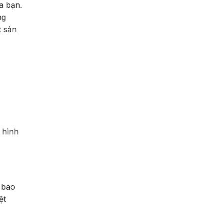
a bạn.
ng
t sản
 hình
 bao
ệt