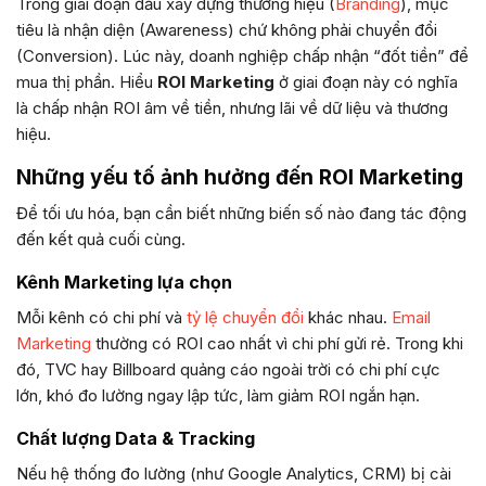
Trong giai đoạn đầu xây dựng thương hiệu (
Branding
), mục
tiêu là nhận diện (Awareness) chứ không phải chuyển đổi
(Conversion). Lúc này, doanh nghiệp chấp nhận “đốt tiền” để
mua thị phần. Hiểu
ROI Marketing
ở giai đoạn này có nghĩa
là chấp nhận ROI âm về tiền, nhưng lãi về dữ liệu và thương
hiệu.
Những yếu tố ảnh hưởng đến ROI Marketing
Để tối ưu hóa, bạn cần biết những biến số nào đang tác động
đến kết quả cuối cùng.
Kênh Marketing lựa chọn
Mỗi kênh có chi phí và
tỷ lệ chuyển đổi
khác nhau.
Email
Marketing
thường có ROI cao nhất vì chi phí gửi rẻ. Trong khi
đó, TVC hay Billboard quảng cáo ngoài trời có chi phí cực
lớn, khó đo lường ngay lập tức, làm giảm ROI ngắn hạn.
Chất lượng Data & Tracking
Nếu hệ thống đo lường (như Google Analytics, CRM) bị cài