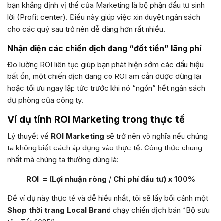
bạn khẳng định vị thế của Marketing là bộ phận đầu tư sinh
lời (Profit center). Điều này giúp việc xin duyệt ngân sách
cho các quý sau trở nên dễ dàng hơn rất nhiều.
Nhận diện các chiến dịch đang “đốt tiền” lãng phí
Đo lường ROI liên tục giúp bạn phát hiện sớm các dấu hiệu
bất ổn, một chiến dịch đang có ROI âm cần được dừng lại
hoặc tối ưu ngay lập tức trước khi nó “ngốn” hết ngân sách
dự phòng của công ty.
Ví dụ tính ROI Marketing trong thực tế
Lý thuyết về
ROI Marketing
sẽ trở nên vô nghĩa nếu chúng
ta không biết cách áp dụng vào thực tế. Công thức chung
nhất mà chúng ta thường dùng là:
ROI = (Lợi nhuận ròng / Chi phí đầu tư) x 100%
Để ví dụ này thực tế và dễ hiểu nhất, tôi sẽ lấy bối cảnh một
Shop thời trang Local Brand
chạy chiến dịch bán “Bộ sưu