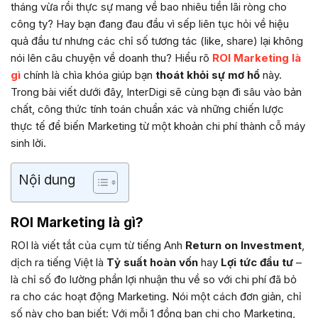
tháng vừa rồi thực sự mang về bao nhiêu tiền lãi ròng cho
công ty? Hay bạn đang đau đầu vì sếp liên tục hỏi về hiệu
quả đầu tư nhưng các chỉ số tương tác (like, share) lại không
nói lên câu chuyện về doanh thu? Hiểu rõ
ROI Marketing là
gì
chính là chìa khóa giúp bạn
thoát khỏi sự mơ hồ
này.
Trong bài viết dưới đây, InterDigi sẽ cùng bạn đi sâu vào bản
chất, công thức tính toán chuẩn xác và những chiến lược
thực tế để biến Marketing từ một khoản chi phí thành cỗ máy
sinh lời.
Nội dung
ROI Marketing là gì?
ROI là viết tắt của cụm từ tiếng Anh
Return on Investment
,
dịch ra tiếng Việt là
Tỷ suất hoàn vốn
hay
Lợi tức đầu tư
–
là chỉ số đo lường phần lợi nhuận thu về so với chi phí đã bỏ
ra cho các hoạt động Marketing. Nói một cách đơn giản, chỉ
số này cho bạn biết: Với mỗi 1 đồng bạn chi cho Marketing,