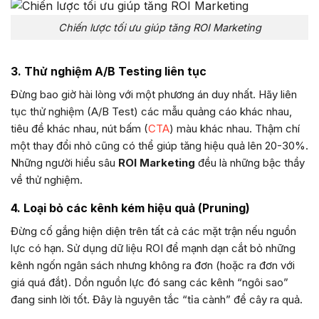
Chiến lược tối ưu giúp tăng ROI Marketing
3. Thử nghiệm A/B Testing liên tục
Đừng bao giờ hài lòng với một phương án duy nhất. Hãy liên
tục thử nghiệm (A/B Test) các mẫu quảng cáo khác nhau,
tiêu đề khác nhau, nút bấm (
CTA
) màu khác nhau. Thậm chí
một thay đổi nhỏ cũng có thể giúp tăng hiệu quả lên 20-30%.
Những người hiểu sâu
ROI Marketing
đều là những bậc thầy
về thử nghiệm.
4. Loại bỏ các kênh kém hiệu quả (Pruning)
Đừng cố gắng hiện diện trên tất cả các mặt trận nếu nguồn
lực có hạn. Sử dụng dữ liệu ROI để mạnh dạn cắt bỏ những
kênh ngốn ngân sách nhưng không ra đơn (hoặc ra đơn với
giá quá đắt). Dồn nguồn lực đó sang các kênh “ngôi sao”
đang sinh lời tốt. Đây là nguyên tắc “tỉa cành” để cây ra quả.