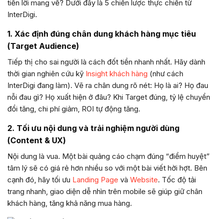
tiền lời mang về? Dưới đây là 5 chiến lược thực chiến từ
InterDigi.
1. Xác định đúng chân dung khách hàng mục tiêu
(Target Audience)
Tiếp thị cho sai người là cách đốt tiền nhanh nhất. Hãy dành
thời gian nghiên cứu kỹ
Insight khách hàng
(như cách
InterDigi đang làm). Vẽ ra chân dung rõ nét: Họ là ai? Họ đau
nỗi đau gì? Họ xuất hiện ở đâu? Khi Target đúng, tỷ lệ chuyển
đổi tăng, chi phí giảm, ROI tự động tăng.
2. Tối ưu nội dung và trải nghiệm người dùng
(Content & UX)
Nội dung là vua. Một bài quảng cáo chạm đúng “điểm huyệt”
tâm lý sẽ có giá rẻ hơn nhiều so với một bài viết hời hợt. Bên
cạnh đó, hãy tối ưu
Landing Page
và
Website
. Tốc độ tải
trang nhanh, giao diện dễ nhìn trên mobile sẽ giúp giữ chân
khách hàng, tăng khả năng mua hàng.