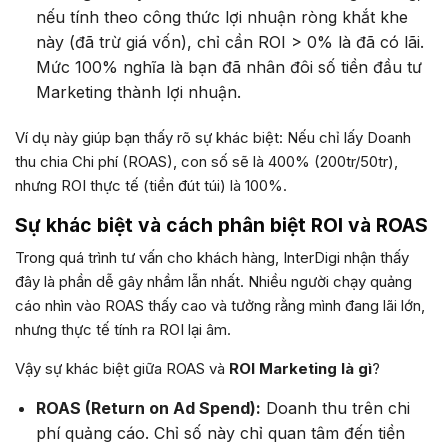
nếu tính theo công thức lợi nhuận ròng khắt khe
này (đã trừ giá vốn), chỉ cần ROI > 0% là đã có lãi.
Mức 100% nghĩa là bạn đã nhân đôi số tiền đầu tư
Marketing thành lợi nhuận.
Ví dụ này giúp bạn thấy rõ sự khác biệt: Nếu chỉ lấy Doanh
thu chia Chi phí (ROAS), con số sẽ là 400% (200tr/50tr),
nhưng ROI thực tế (tiền đút túi) là 100%.
Sự khác biệt và cách phân biệt ROI và ROAS
Trong quá trình tư vấn cho khách hàng, InterDigi nhận thấy
đây là phần dễ gây nhầm lẫn nhất. Nhiều người chạy quảng
cáo nhìn vào ROAS thấy cao và tưởng rằng mình đang lãi lớn,
nhưng thực tế tính ra ROI lại âm.
Vậy sự khác biệt giữa ROAS và
ROI Marketing là gì
?
ROAS (Return on Ad Spend):
Doanh thu trên chi
phí quảng cáo. Chỉ số này chỉ quan tâm đến tiền