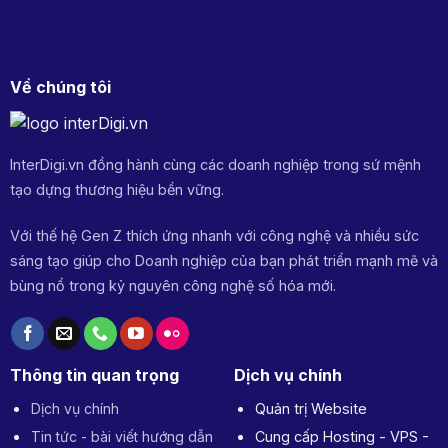
xây
KH
dựng
khung
nội
dung
Về chúng tôi
hiệu
quả
InterDigi.vn đồng hành cùng các doanh nghiệp trong sứ mệnh
tạo dựng thương hiệu bền vững.
Với thế hệ Gen Z thích ứng nhanh với công nghệ và nhiều sức
sáng tạo giúp cho Doanh nghiệp của bạn phát triển mạnh mẽ và
bùng nổ trong kỷ nguyên công nghệ số hóa mới.
Thông tin quan trọng
Dịch vụ chính
Dịch vụ chính
Quản trị Website
Tin tức - bài viết hướng dẫn
Cung cấp Hosting - VPS -