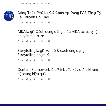
ở
Chức năng bình luận bị tắt
Mô
Hình
Công Thức PAS Là Gì? Cách Áp Dụng PAS Tăng Tỷ
AISAS
Lệ Chuyển Đổi Cao
Là
ở
Chức năng bình luận bị tắt
Gì?
Công
Phân
Thức
AIDA là gì? Cách dùng công thức AIDA tối ưu tỷ lệ
Tích,
PAS
chuyển đổi 2026
Ví
Là
Dụ
ở
Chức năng bình luận bị tắt
Gì?
&
AIDA
Cách
Ứng
là
Storytelling là gì? Vai trò & cách ứng dụng
Áp
Dụng
gì?
Storytelling chạm KH
Dụng
Trong
Cách
PAS
Marketing
ở
Chức năng bình luận bị tắt
dùng
Tăng
Storytelling
công
Tỷ
là
Content Framework là gì? 5 bước xây dựng khung
thức
Lệ
gì?
nội dung hiệu quả
AIDA
Chuyển
Vai
tối
Đổi
ở
Chức năng bình luận bị tắt
trò
ưu
Cao
Content
&
tỷ
Framework
cách
lệ
là
ứng
chuyển
gì?
dụng
đổi
5
Storytelling
2026
bước
chạm