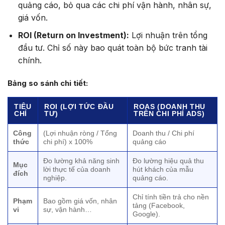
quảng cáo, bỏ qua các chi phí vận hành, nhân sự,
giá vốn.
ROI (Return on Investment):
Lợi nhuận trên tổng
đầu tư. Chỉ số này bao quát toàn bộ bức tranh tài
chính.
Bảng so sánh chi tiết:
TIÊU
ROI (LỢI TỨC ĐẦU
ROAS (DOANH THU
CHÍ
TƯ)
TRÊN CHI PHÍ ADS)
Công
(Lợi nhuận ròng / Tổng
Doanh thu / Chi phí
thức
chi phí) x 100%
quảng cáo
Đo lường khả năng sinh
Đo lường hiệu quả thu
Mục
lời thực tế của doanh
hút khách của mẫu
đích
nghiệp.
quảng cáo.
Chỉ tính tiền trả cho nền
Phạm
Bao gồm giá vốn, nhân
tảng (Facebook,
vi
sự, vận hành…
Google).