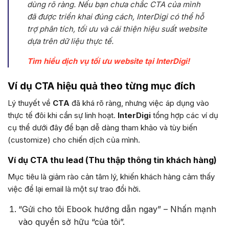
dùng rõ ràng. Nếu bạn chưa chắc CTA của mình
đã được triển khai đúng cách, InterDigi có thể hỗ
trợ phân tích, tối ưu và cải thiện hiệu suất website
dựa trên dữ liệu thực tế.
Tìm hiểu dịch vụ tối ưu website tại InterDigi!
Ví dụ CTA hiệu quả theo từng mục đích
Lý thuyết về
CTA
đã khá rõ ràng, nhưng việc áp dụng vào
thực tế đôi khi cần sự linh hoạt.
InterDigi
tổng hợp các ví dụ
cụ thể dưới đây để bạn dễ dàng tham khảo và tùy biến
(customize) cho chiến dịch của mình.
Ví dụ CTA thu lead (Thu thập thông tin khách hàng)
Mục tiêu là giảm rào cản tâm lý, khiến khách hàng cảm thấy
việc để lại email là một sự trao đổi hời.
“Gửi cho tôi Ebook hướng dẫn ngay” – Nhấn mạnh
vào quyền sở hữu “của tôi”.