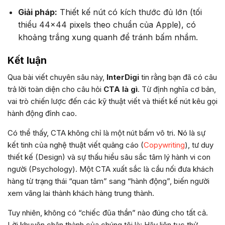
Giải pháp:
Thiết kế nút có kích thước đủ lớn (tối
thiểu 44×44 pixels theo chuẩn của Apple), có
khoảng trắng xung quanh để tránh bấm nhầm.
Kết luận
Qua bài viết chuyên sâu này,
InterDigi
tin rằng bạn đã có câu
trả lời toàn diện cho câu hỏi
CTA là gì
. Từ định nghĩa cơ bản,
vai trò chiến lược đến các kỹ thuật viết và thiết kế nút kêu gọi
hành động đỉnh cao.
Có thể thấy, CTA không chỉ là một nút bấm vô tri. Nó là sự
kết tinh của nghệ thuật viết quảng cáo (
Copywriting
), tư duy
thiết kế (Design) và sự thấu hiểu sâu sắc tâm lý hành vi con
người (Psychology). Một CTA xuất sắc là cầu nối đưa khách
hàng từ trạng thái “quan tâm” sang “hành động”, biến người
xem vãng lai thành khách hàng trung thành.
Tuy nhiên, không có “chiếc đũa thần” nào đúng cho tất cả.
Lời khuyên chân thành của chúng tôi là: Hãy liên tục thử