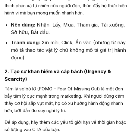
thích phản xạ tự nhiên của người đọc, thúc đẩy họ thực hiện
hành vi mà bạn mong muốn nhanh hơn.
Nên dùng:
Nhận, Lấy, Mua, Tham gia, Tải xuống,
Sở hữu, Bắt đầu.
Tránh dùng:
Xin mời, Click, Ấn vào (những từ này
mô tả thao tác vật lý chứ không mô tả giá trị hành
động).
2. Tạo sự khan hiếm và cấp bách (Urgency &
Scarcity)
Tâm lý sợ bỏ lỡ (FOMO – Fear Of Missing Out) là một đòn
bẩy tâm lý cực mạnh trong marketing. Khi người dùng cảm
thấy cơ hội sắp vụt mất, họ có xu hướng hành động nhanh
hơn, bớt đắn đo suy nghĩ lý trí.
Để áp dụng, hãy thêm các yếu tố giới hạn về thời gian hoặc
số lượng vào CTA của bạn.