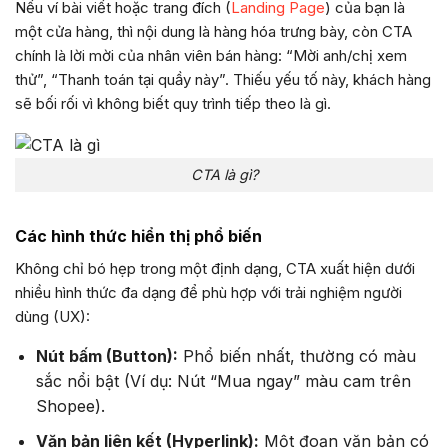
Nếu ví bài viết hoặc trang đích (
Landing Page
) của bạn là
một cửa hàng, thì nội dung là hàng hóa trưng bày, còn CTA
chính là lời mời của nhân viên bán hàng: “Mời anh/chị xem
thử”, “Thanh toán tại quầy này”. Thiếu yếu tố này, khách hàng
sẽ bối rối vì không biết quy trình tiếp theo là gì.
CTA là gì?
Các hình thức hiển thị phổ biến
Không chỉ bó hẹp trong một định dạng, CTA xuất hiện dưới
nhiều hình thức đa dạng để phù hợp với trải nghiệm người
dùng (UX):
Nút bấm (Button):
Phổ biến nhất, thường có màu
sắc nổi bật (Ví dụ: Nút “Mua ngay” màu cam trên
Shopee).
Văn bản liên kết (Hyperlink):
Một đoạn văn bản có