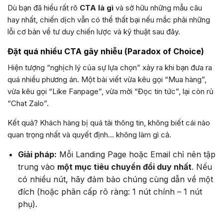
Dù bạn đã hiểu rất rõ
CTA là gì
và sở hữu những mẫu câu
hay nhất, chiến dịch vẫn có thể thất bại nếu mắc phải những
lỗi cơ bản về tư duy chiến lược và kỹ thuật sau đây.
Đặt quá nhiều CTA gây nhiễu (Paradox of Choice)
Hiện tượng “nghịch lý của sự lựa chọn” xảy ra khi bạn đưa ra
quá nhiều phương án. Một bài viết vừa kêu gọi “Mua hàng”,
vừa kêu gọi “Like Fanpage”, vừa mời “Đọc tin tức”, lại còn rủ
“Chat Zalo”.
Kết quả? Khách hàng bị quá tải thông tin, không biết cái nào
quan trọng nhất và quyết định… không làm gì cả.
Giải pháp:
Mỗi Landing Page hoặc Email chỉ nên tập
trung vào
một mục tiêu chuyển đổi duy nhất
. Nếu
có nhiều nút, hãy đảm bảo chúng cùng dẫn về một
đích (hoặc phân cấp rõ ràng: 1 nút chính – 1 nút
phụ).