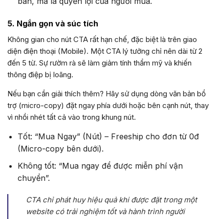
bán, mà là quyền lợi của người mua.
5. Ngắn gọn và súc tích
Không gian cho nút CTA rất hạn chế, đặc biệt là trên giao
diện điện thoại (Mobile). Một CTA lý tưởng chỉ nên dài từ 2
đến 5 từ. Sự rườm rà sẽ làm giảm tính thẩm mỹ và khiến
thông điệp bị loãng.
Nếu bạn cần giải thích thêm? Hãy sử dụng dòng văn bản bổ
trợ (micro-copy) đặt ngay phía dưới hoặc bên cạnh nút, thay
vì nhồi nhét tất cả vào trong khung nút.
Tốt: “Mua Ngay” (Nút) – Freeship cho đơn từ 0đ
(Micro-copy bên dưới).
Không tốt: “Mua ngay để được miễn phí vận
chuyển”.
CTA chỉ phát huy hiệu quả khi được đặt trong một
website có trải nghiệm tốt và hành trình người