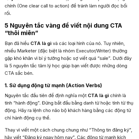
chính (One clear call to action) để tránh làm người đọc bối
rối.
5 Nguyên tắc vàng để viết nội dung CTA
“thôi miên”
Bạn đã hiểu
CTA là gì
và các loại hình của nó. Tuy nhiên,
nhiều Marketer (đặc biệt là nhóm Executor/Writer) thường
gặp khó khăn vì bí ý tưởng hoặc sợ viết quá “sale”. Dưới đây
là 5 nguyên tắc tâm lý học giúp bạn viết được những dòng
CTA sắc bén.
1. Sử dụng động từ mạnh (Action Verbs)
Nguyên tắc đầu tiên để định nghĩa một
CTA là gì
chính là
tính “hành động”. Đừng bắt đầu bằng danh từ hoặc tính từ thụ
động. Hãy ra lệnh cho não bộ khách hàng bằng các động từ
chỉ hành động cụ thể.
Thay vì viết một cách chung chung như “Thông tin đăng ký”,
hãy viết “Đăng ký ngay hôm nay”. Các động từ mạnh kích