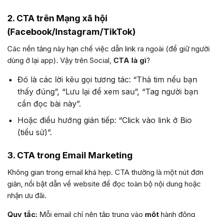
2. CTA trên Mạng xã hội
(Facebook/Instagram/TikTok)
Các nền tảng này hạn chế việc dẫn link ra ngoài (để giữ người
dùng ở lại app). Vậy trên Social,
CTA là gì
?
Đó là các lời kêu gọi tương tác: “Thả tim nếu bạn
thấy đúng”, “Lưu lại để xem sau”, “Tag người bạn
cần đọc bài này”.
Hoặc điều hướng gián tiếp: “Click vào link ở Bio
(tiểu sử)”.
3. CTA trong Email Marketing
Không gian trong email khá hẹp. CTA thường là một nút đơn
giản, nổi bật dẫn về website để đọc toàn bộ nội dung hoặc
nhận ưu đãi.
Quy tắc:
Mỗi email chỉ nên tập trung vào
một
hành động