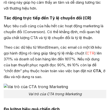
rõ ràng này giúp họ cảm thấy an tâm và dễ dàng tương tác
với thương hiệu hơn.
Tác động trực tiếp đến Tỷ lệ chuyển đổi (CR)
Mục tiêu cuối cùng của hầu hết các hoạt động marketing là
chuyển đổi (Conversion). Có thể khẳng định, mối quan hệ
giữa chất lượng CTA và tỷ lệ chuyển đổi là tỷ lệ thuận.
Theo các dữ liệu từ WordStream, các email có một lời kêu
gọi hành động rõ ràng giúp tăng tỷ lệ nhấp chuột (
CTR
) lên
371% và doanh số bán hàng lên đến 1617%. Nếu nội dung
của bạn thuyết phục người đọc 90%, thì 10% còn lại để
“chốt đơn” phụ thuộc hoàn toàn vào việc bạn đặt nút
CTA
, ở
đâu và nội dung ra sao.
Vai trò của CTA trong Marketing
Đo lường hiệu quả chiến dịch