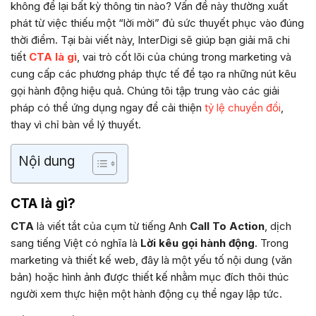
không để lại bất kỳ thông tin nào? Vấn đề này thường xuất
phát từ việc thiếu một “lời mời” đủ sức thuyết phục vào đúng
thời điểm. Tại bài viết này, InterDigi sẽ giúp bạn giải mã chi
tiết
CTA là gì
, vai trò cốt lõi của chúng trong marketing và
cung cấp các phương pháp thực tế để tạo ra những nút kêu
gọi hành động hiệu quả. Chúng tôi tập trung vào các giải
pháp có thể ứng dụng ngay để cải thiện
tỷ lệ chuyển đổi
,
thay vì chỉ bàn về lý thuyết.
Nội dung
CTA là gì?
CTA
là viết tắt của cụm từ tiếng Anh
Call To Action
, dịch
sang tiếng Việt có nghĩa là
Lời kêu gọi hành động
. Trong
marketing và thiết kế web, đây là một yếu tố nội dung (văn
bản) hoặc hình ảnh được thiết kế nhằm mục đích thôi thúc
người xem thực hiện một hành động cụ thể ngay lập tức.