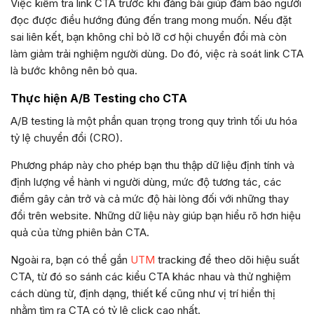
Việc kiểm tra link CTA trước khi đăng bài giúp đảm bảo người
đọc được điều hướng đúng đến trang mong muốn. Nếu đặt
sai liên kết, bạn không chỉ bỏ lỡ cơ hội chuyển đổi mà còn
làm giảm trải nghiệm người dùng. Do đó, việc rà soát link CTA
là bước không nên bỏ qua.
Thực hiện A/B Testing cho CTA
A/B testing là một phần quan trọng trong quy trình tối ưu hóa
tỷ lệ chuyển đổi (CRO).
Phương pháp này cho phép bạn thu thập dữ liệu định tính và
định lượng về hành vi người dùng, mức độ tương tác, các
điểm gây cản trở và cả mức độ hài lòng đối với những thay
đổi trên website. Những dữ liệu này giúp bạn hiểu rõ hơn hiệu
quả của từng phiên bản CTA.
Ngoài ra, bạn có thể gắn
UTM
tracking để theo dõi hiệu suất
CTA, từ đó so sánh các kiểu CTA khác nhau và thử nghiệm
cách dùng từ, định dạng, thiết kế cũng như vị trí hiển thị
nhằm tìm ra CTA có tỷ lệ click cao nhất.