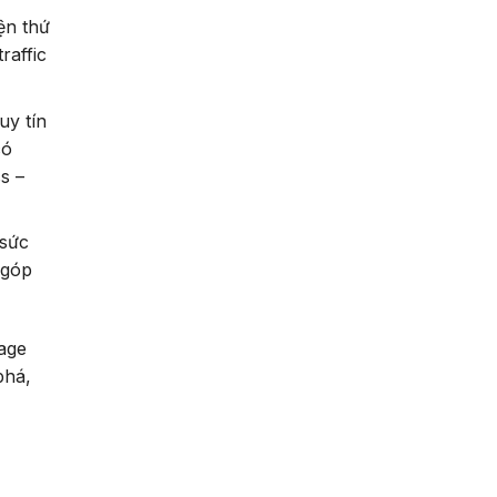
ện thứ
raffic
uy tín
có
s –
 sức
 góp
age
phá,