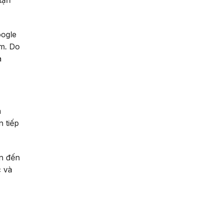
tận
oogle
ếm. Do
a
m
n tiếp
an đến
c và