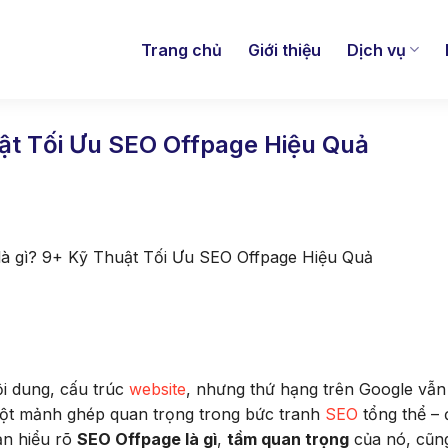
Trang chủ
Giới thiệu
Dịch vụ
ật Tối Ưu SEO Offpage Hiệu Quả
là gì? 9+ Kỹ Thuật Tối Ưu SEO Offpage Hiệu Quả
ội dung, cấu trúc
website
, nhưng thứ hạng trên Google vẫ
một mảnh ghép quan trọng trong bức tranh
SEO
tổng thể – 
bạn hiểu rõ
SEO Offpage là gì
,
tầm quan trọng
của nó, cũn