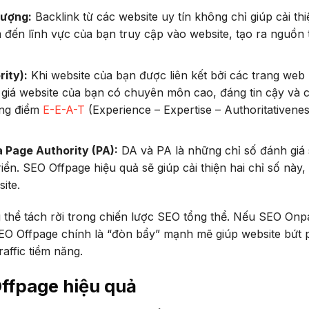
lượng:
Backlink từ các website uy tín không chỉ giúp cải thi
ến lĩnh vực của bạn truy cập vào website, tạo ra nguồn t
ity):
Khi website của bạn được liên kết bởi các trang web 
 giá website của bạn có chuyên môn cao, đáng tin cậy và 
ăng điểm
E-E-A-T
(Experience – Expertise – Authoritativenes
à Page Authority (PA):
DA và PA là những chỉ số đánh giá
ển. SEO Offpage hiệu quả sẽ giúp cải thiện hai chỉ số này,
ite.
thể tách rời trong chiến lược SEO tổng thể. Nếu SEO Onp
SEO Offpage chính là “đòn bẩy” mạnh mẽ giúp website bứt 
affic tiềm năng.
Offpage hiệu quả