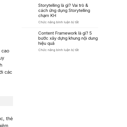
Áp
Trong
là
Storytelling là gì? Vai trò &
Dụng
Marketing
gì?
cách ứng dụng Storytelling
PAS
Cách
Tăng
chạm KH
dùng
Tỷ
ở
Chức năng bình luận bị tắt
công
Lệ
Storytelling
thức
Chuyển
là
Content Framework là gì? 5
AIDA
Đổi
gì?
bước xây dựng khung nội dung
tối
Cao
Vai
ưu
hiệu quả
trò
tỷ
ở
Chức năng bình luận bị tắt
 cao
&
lệ
Content
cách
chuyển
uy
Framework
ứng
đổi
là
nh
dụng
2026
gì?
Storytelling
ới các
5
chạm
bước
KH
xây
dựng
khung
nội
dung
hiệu
quả
c, thẻ
hiệm