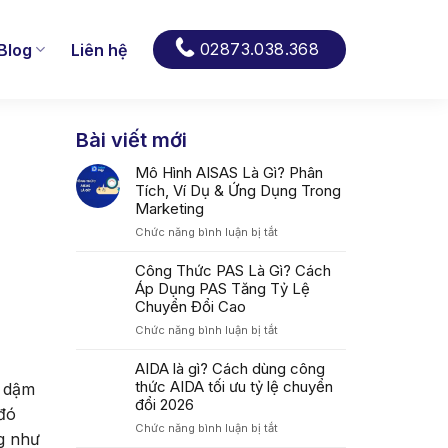
02873.038.368
Blog
Liên hệ
Bài viết mới
Mô Hình AISAS Là Gì? Phân
Tích, Ví Dụ & Ứng Dụng Trong
Marketing
ở
Chức năng bình luận bị tắt
Mô
Hình
Công Thức PAS Là Gì? Cách
AISAS
Áp Dụng PAS Tăng Tỷ Lệ
Là
Chuyển Đổi Cao
Gì?
ở
Chức năng bình luận bị tắt
Phân
Công
Tích,
Thức
AIDA là gì? Cách dùng công
Ví
PAS
thức AIDA tối ưu tỷ lệ chuyển
Dụ
n dậm
Là
&
đổi 2026
đó
Gì?
Ứng
ở
Chức năng bình luận bị tắt
Cách
Dụng
g như
AIDA