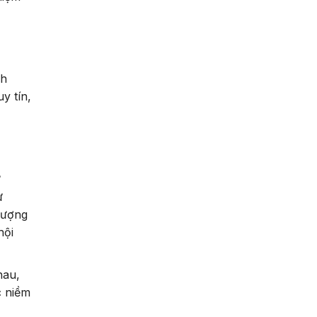
nh
y tín,
ư
ư
lượng
hội
hau,
c niềm