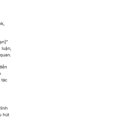
nk,
ạn]”
 luận,
 quan.
diễn
m
 tác
lĩnh
u hút