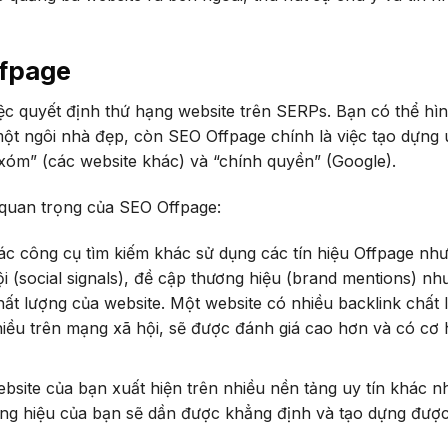
ffpage
iệc quyết định thứ hạng website trên SERPs. Bạn có thể hì
t ngôi nhà đẹp, còn SEO Offpage chính là việc tạo dựng u
xóm” (các website khác) và “chính quyền” (Google).
 quan trọng của SEO Offpage:
c công cụ tìm kiếm khác sử dụng các tín hiệu Offpage nh
i (social signals), đề cập thương hiệu (brand mentions) nh
ất lượng của website. Một website có nhiều backlink chất 
iều trên mạng xã hội, sẽ được đánh giá cao hơn và có cơ 
bsite của bạn xuất hiện trên nhiều nền tảng uy tín khác n
ương hiệu của bạn sẽ dần được khẳng định và tạo dựng đượ