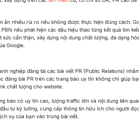
c xây dựng trên các
tên miền
cũ, có chỉ số DA, PA cao để 
m ẩn nhiều rủi ro nếu không được thực hiện đúng cách. G
g PBN nếu phát hiện các dấu hiệu thao túng kết quả tìm ki
t sức cẩn thận, xây dựng nội dung chất lượng, đa dạng hó
ủa Google.
nh nghiệp đăng tải các bài viết PR (Public Relations) nhằ
c đăng bài PR trên các trang báo uy tín không chỉ giúp bạ
nk chất lượng cho website.
g báo có uy tín cao, lượng traffic lớn và nội dung liên qu
 đầu tư kỹ lưỡng, cung cấp thông tin hữu ích cho người đọ
ch vụ của bạn vào trong bài viết.