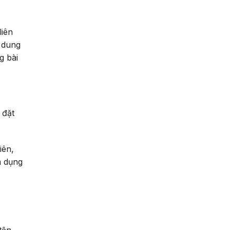
liên
i dung
g bài
 đặt
iên,
m dụng