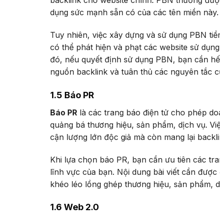
backlink cho website chính. PBN thường đượ
dụng sức mạnh sẵn có của các tên miền này.
Tuy nhiên, việc xây dựng và sử dụng PBN tiề
có thể phát hiện và phạt các website sử dụn
đó, nếu quyết định sử dụng PBN, bạn cần hế
nguồn backlink và tuân thủ các nguyên tắc c
1.5 Báo PR
Báo PR
là các trang báo điện tử cho phép doa
quảng bá thương hiệu, sản phẩm, dịch vụ. Việ
cận lượng lớn độc giả mà còn mang lại backli
Khi lựa chọn báo PR, bạn cần ưu tiên các tran
lĩnh vực của bạn. Nội dung bài viết cần được
khéo léo lồng ghép thương hiệu, sản phẩm, dị
1.6 Web 2.0