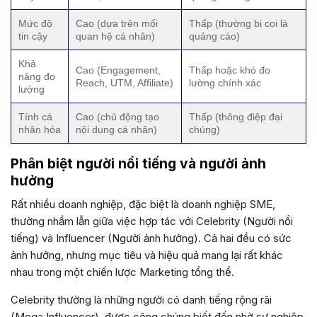
Mức độ
Cao (dựa trên mối
Thấp (thường bị coi là
tin cậy
quan hệ cá nhân)
quảng cáo)
Khả
Cao (Engagement,
Thấp hoặc khó đo
năng đo
Reach, UTM, Affiliate)
lường chính xác
lường
Tính cá
Cao (chủ động tạo
Thấp (thông điệp đại
nhân hóa
nội dung cá nhân)
chúng)
Phân biệt người nổi tiếng và người ảnh
hưởng
Rất nhiều doanh nghiệp, đặc biệt là doanh nghiệp SME,
thường nhầm lẫn giữa việc hợp tác với Celebrity (Người nổi
tiếng) và Influencer (Người ảnh hưởng). Cả hai đều có sức
ảnh hưởng, nhưng mục tiêu và hiệu quả mang lại rất khác
nhau trong một chiến lược Marketing tổng thể.
Celebrity thường là những người có danh tiếng rộng rãi
(Mega Influencer), được công chúng biết đến nhờ sự nghiệp