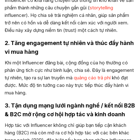
Influencer có khả năng chuyển đổi thông tin khô khan về sản
phẩm thành những câu chuyện gần gũi (
storytelling
influencer). Họ chia sẻ trải nghiệm cá nhân, giúp sản phẩm
trở nên có hồn và dễ dàng kết nối cảm xúc với người xem.
Điều này xây dựng niềm tin (trust) một cách tự nhiên.
2. Tăng engagement tự nhiên và thúc đẩy hành
vi mua hàng
Khi một Influencer đăng bài, cộng đồng của họ thường có
phản ứng tích cực như bình luận, chia sẻ. Đây là engagement
tự nhiên, tạo ra sự lan truyền mà
quảng cáo trả phí
khó đạt
được. Mức độ tin tưởng cao này trực tiếp thúc đẩy hành vi
mua hàng.
3. Tận dụng mạng lưới ngành nghề / kết nối B2B
& B2C mở rộng cơ hội hợp tác và kinh doanh
Hợp tác với Influencer không chỉ giúp bạn tiếp cận khách
hàng (B2C) mà còn mở ra cơ hội hợp tác với các bên khác