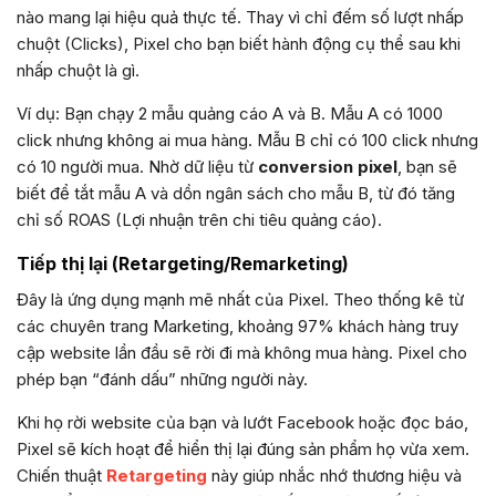
nào mang lại hiệu quả thực tế. Thay vì chỉ đếm số lượt nhấp
chuột (Clicks), Pixel cho bạn biết hành động cụ thể sau khi
nhấp chuột là gì.
Ví dụ: Bạn chạy 2 mẫu quảng cáo A và B. Mẫu A có 1000
click nhưng không ai mua hàng. Mẫu B chỉ có 100 click nhưng
có 10 người mua. Nhờ dữ liệu từ
conversion pixel
, bạn sẽ
biết để tắt mẫu A và dồn ngân sách cho mẫu B, từ đó tăng
chỉ số ROAS (Lợi nhuận trên chi tiêu quảng cáo).
Tiếp thị lại (Retargeting/Remarketing)
Đây là ứng dụng mạnh mẽ nhất của Pixel. Theo thống kê từ
các chuyên trang Marketing, khoảng 97% khách hàng truy
cập website lần đầu sẽ rời đi mà không mua hàng. Pixel cho
phép bạn “đánh dấu” những người này.
Khi họ rời website của bạn và lướt Facebook hoặc đọc báo,
Pixel sẽ kích hoạt để hiển thị lại đúng sản phẩm họ vừa xem.
Chiến thuật
Retargeting
này giúp nhắc nhớ thương hiệu và