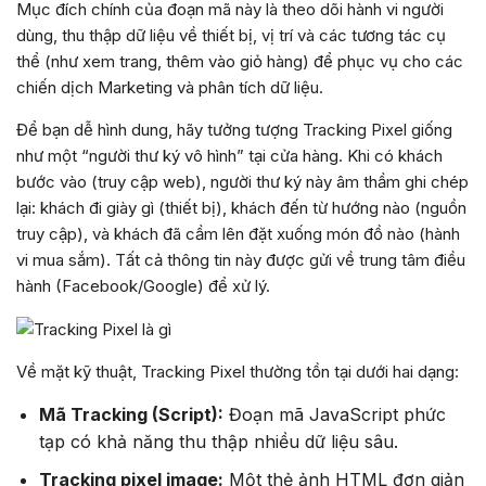
Mục đích chính của đoạn mã này là theo dõi hành vi người
dùng, thu thập dữ liệu về thiết bị, vị trí và các tương tác cụ
thể (như xem trang, thêm vào giỏ hàng) để phục vụ cho các
chiến dịch Marketing và phân tích dữ liệu.
Để bạn dễ hình dung, hãy tưởng tượng Tracking Pixel giống
như một “người thư ký vô hình” tại cửa hàng. Khi có khách
bước vào (truy cập web), người thư ký này âm thầm ghi chép
lại: khách đi giày gì (thiết bị), khách đến từ hướng nào (nguồn
truy cập), và khách đã cầm lên đặt xuống món đồ nào (hành
vi mua sắm). Tất cả thông tin này được gửi về trung tâm điều
hành (Facebook/Google) để xử lý.
Về mặt kỹ thuật, Tracking Pixel thường tồn tại dưới hai dạng:
Mã Tracking (Script):
Đoạn mã JavaScript phức
tạp có khả năng thu thập nhiều dữ liệu sâu.
Tracking pixel image:
Một thẻ ảnh HTML đơn giản