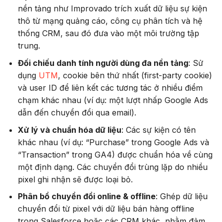
nền tảng như Improvado trích xuất dữ liệu sự kiện
thô từ mạng quảng cáo, công cụ phân tích và hệ
thống CRM, sau đó đưa vào một môi trường tập
trung.
Đối chiếu danh tính người dùng đa nền tảng
: Sử
dụng
UTM
, cookie bên thứ nhất (first-party cookie)
và user ID để liên kết các tương tác ở nhiều điểm
chạm khác nhau (ví dụ: một lượt nhấp Google Ads
dẫn đến chuyển đổi qua email).
Xử lý và chuẩn hóa dữ liệu
: Các sự kiện có tên
khác nhau (ví dụ: “Purchase” trong Google Ads và
“Transaction” trong GA4) được chuẩn hóa về cùng
một định dạng. Các chuyển đổi trùng lặp do nhiều
pixel ghi nhận sẽ được loại bỏ.
Phân bổ chuyển đổi online & offline
: Ghép dữ liệu
chuyển đổi từ pixel với dữ liệu bán hàng offline
trong Salesforce hoặc các CRM khác, nhằm đảm