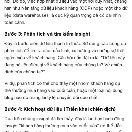
nơi. Do đó, việc hợp nhất dữ liệu vào một nơi duy nhất, chẳng
hạn như Nền tảng dữ liệu khách hàng (CDP) hoặc một kho dữ
liệu (data warehouse), là cực kỳ quan trọng để có cái nhìn
toàn cảnh.
Bước 3: Phân tích và tìm kiếm Insight
Đây là bước biến dữ liệu thành tri thức. Sử dụng các công cụ
phân tích để tìm ra các mẫu hình, xu hướng và những sự thật
ngầm hiểu về khách hàng. Câu hỏi cần đặt ra là: “Dữ liệu này
đang nói lên điều gì về khách hàng của chúng ta? Về chiến
dịch của chúng ta?”.
Ví dụ, phân tích có thể cho thấy một nhóm khách hàng cụ
thể thường mua hàng vào cuối tuần, hoặc một loại nội dung
blog nào đó mang lại tỷ lệ chuyển đổi cao nhất.
Bước 4: Kích hoạt dữ liệu (Triển khai chiến dịch)
Dựa trên những insight đã tìm thấy, đây là lúc bạn hành động.
Insight “khách hàng thường mua vào cuối tuần” có thể dẫn