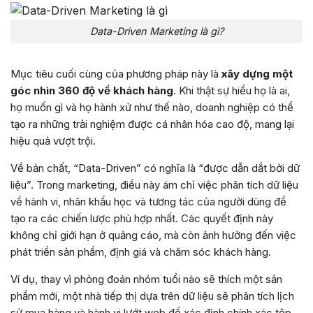
Data-Driven Marketing là gì?
Mục tiêu cuối cùng của phương pháp này là
xây dựng một
góc nhìn 360 độ về khách hàng
. Khi thật sự hiểu họ là ai,
họ muốn gì và họ hành xử như thế nào, doanh nghiệp có thể
tạo ra những trải nghiệm được cá nhân hóa cao độ, mang lại
hiệu quả vượt trội.
Về bản chất, “Data-Driven” có nghĩa là “được dẫn dắt bởi dữ
liệu”. Trong marketing, điều này ám chỉ việc phân tích dữ liệu
về hành vi, nhân khẩu học và tương tác của người dùng để
tạo ra các chiến lược phù hợp nhất. Các quyết định này
không chỉ giới hạn ở quảng cáo, mà còn ảnh hưởng đến việc
phát triển sản phẩm, định giá và chăm sóc khách hàng.
Ví dụ, thay vì phỏng đoán nhóm tuổi nào sẽ thích một sản
phẩm mới, một nhà tiếp thị dựa trên dữ liệu sẽ phân tích lịch
sử mua hàng và hành vi lướt web để xác định chính xác tệp