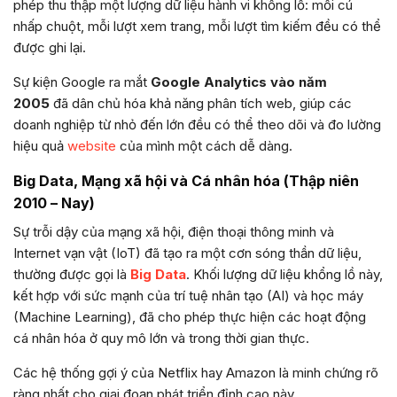
phép thu thập một lượng dữ liệu hành vi khổng lồ: mỗi cú
nhấp chuột, mỗi lượt xem trang, mỗi lượt tìm kiếm đều có thể
được ghi lại.
Sự kiện Google ra mắt
Google Analytics vào năm
2005
đã dân chủ hóa khả năng phân tích web, giúp các
doanh nghiệp từ nhỏ đến lớn đều có thể theo dõi và đo lường
hiệu quả
website
của mình một cách dễ dàng.
Big Data, Mạng xã hội và Cá nhân hóa (Thập niên
2010 – Nay)
Sự trỗi dậy của mạng xã hội, điện thoại thông minh và
Internet vạn vật (IoT) đã tạo ra một cơn sóng thần dữ liệu,
thường được gọi là
Big Data
. Khối lượng dữ liệu khổng lồ này,
kết hợp với sức mạnh của trí tuệ nhân tạo (AI) và học máy
(Machine Learning), đã cho phép thực hiện các hoạt động
cá nhân hóa ở quy mô lớn và trong thời gian thực.
Các hệ thống gợi ý của Netflix hay Amazon là minh chứng rõ
ràng nhất cho giai đoạn phát triển đỉnh cao này.