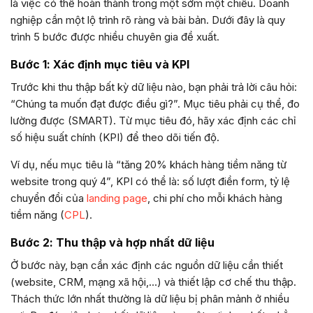
là việc có thể hoàn thành trong một sớm một chiều. Doanh
nghiệp cần một lộ trình rõ ràng và bài bản. Dưới đây là quy
trình 5 bước được nhiều chuyên gia đề xuất.
Bước 1: Xác định mục tiêu và KPI
Trước khi thu thập bất kỳ dữ liệu nào, bạn phải trả lời câu hỏi:
“Chúng ta muốn đạt được điều gì?”. Mục tiêu phải cụ thể, đo
lường được (SMART). Từ mục tiêu đó, hãy xác định các chỉ
số hiệu suất chính (KPI) để theo dõi tiến độ.
Ví dụ, nếu mục tiêu là “tăng 20% khách hàng tiềm năng từ
website trong quý 4”, KPI có thể là: số lượt điền form, tỷ lệ
chuyển đổi của
landing page
, chi phí cho mỗi khách hàng
tiềm năng (
CPL
).
Bước 2: Thu thập và hợp nhất dữ liệu
Ở bước này, bạn cần xác định các nguồn dữ liệu cần thiết
(website, CRM, mạng xã hội,…) và thiết lập cơ chế thu thập.
Thách thức lớn nhất thường là dữ liệu bị phân mảnh ở nhiều