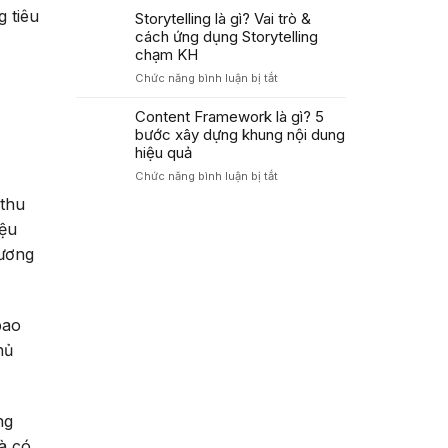
Áp
Trong
g tiêu
là
Storytelling là gì? Vai trò &
Dụng
Marketing
gì?
cách ứng dụng Storytelling
PAS
Cách
Tăng
chạm KH
dùng
Tỷ
ở
Chức năng bình luận bị tắt
công
Lệ
Storytelling
thức
Chuyển
là
Content Framework là gì? 5
AIDA
Đổi
gì?
bước xây dựng khung nội dung
tối
Cao
Vai
ưu
hiệu quả
trò
tỷ
ở
Chức năng bình luận bị tắt
&
lệ
Content
cách
chuyển
 thu
Framework
ứng
đổi
là
iệu
dụng
2026
gì?
Storytelling
hương
5
chạm
bước
KH
xây
dựng
bao
khung
nội
hủ
dung
hiệu
quả
ng
à có