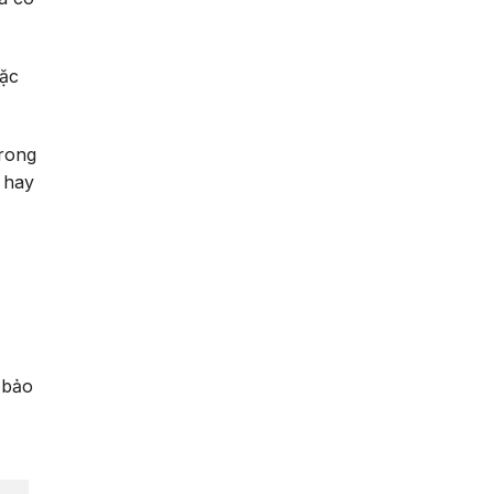
oặc
trong
p hay
m bảo