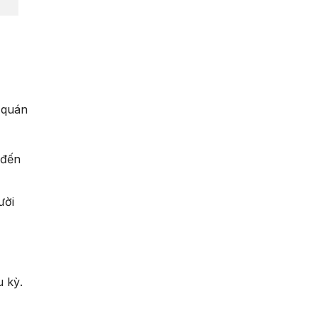
 quán
 đến
ười
u kỳ.