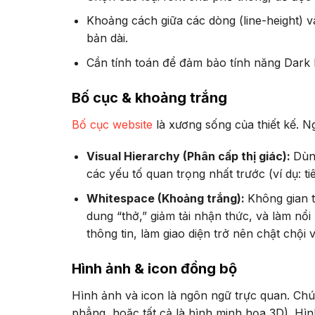
Khoảng cách giữa các dòng (line-height) v
bản dài.
Cần tính toán để đảm bảo tính năng Dark 
Bố cục & khoảng trắng
Bố cục website
là xương sống của thiết kế. Ng
Visual Hierarchy (Phân cấp thị giác):
Dùn
các yếu tố quan trọng nhất trước (ví dụ: t
Whitespace (Khoảng trắng):
Không gian t
dung “thở,” giảm tải nhận thức, và làm nổ
thông tin, làm giao diện trở nên chật chội 
Hình ảnh & icon đồng bộ
Hình ảnh và icon là ngôn ngữ trực quan. Chú
phẳng, hoặc tất cả là hình minh họa 3D). Hì