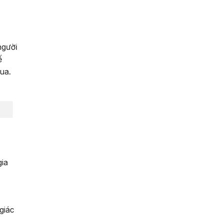
người
ế
ua.
gia
giác