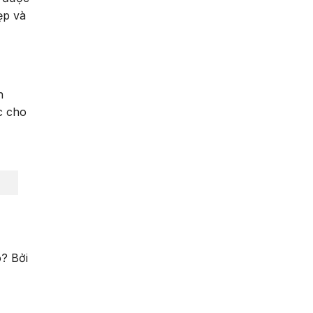
ẹp và
n
c cho
ó? Bởi