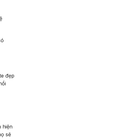
ệ
có
te đẹp
nổi
n hiện
họ sẽ