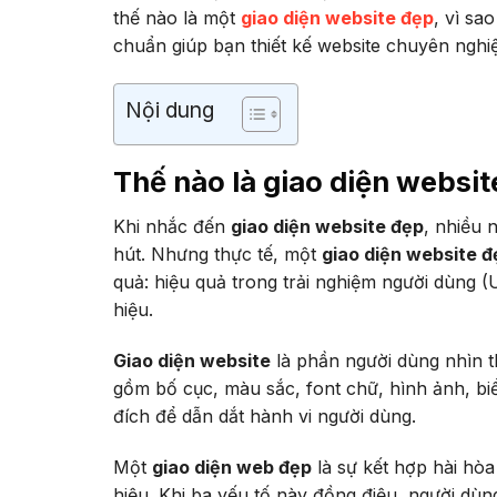
thế nào là một
giao diện website đẹp
, vì sa
chuẩn giúp bạn thiết kế website chuyên nghiệ
Nội dung
Thế nào là giao diện websi
Khi nhắc đến
giao diện website đẹp
, nhiều 
hút. Nhưng thực tế, một
giao diện website đ
quả: hiệu quả trong trải nghiệm người dùng (U
hiệu.
Giao diện website
là phần người dùng nhìn th
gồm bố cục, màu sắc, font chữ, hình ảnh, bi
đích để dẫn dắt hành vi người dùng.
Một
giao diện web đẹp
là sự kết hợp hài hòa
hiệu. Khi ba yếu tố này đồng điệu, người dùn