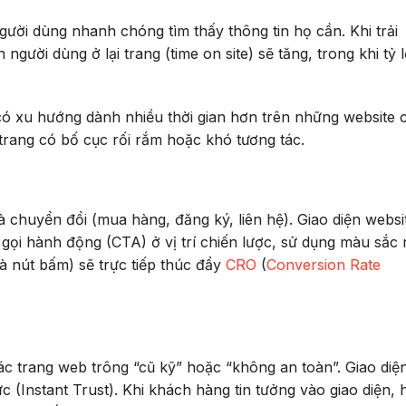
người dùng nhanh chóng tìm thấy thông tin họ cần. Khi trải
người dùng ở lại trang (time on site) sẽ tăng, trong khi tỷ l
ó xu hướng dành nhiều thời gian hơn trên những website 
 trang có bố cục rối rắm hoặc khó tương tác.
à chuyển đổi (mua hàng, đăng ký, liên hệ). Giao diện websi
u gọi hành động (CTA) ở vị trí chiến lược, sử dụng màu sắc 
là nút bấm) sẽ trực tiếp thúc đẩy
CRO
(
Conversion Rate
ác trang web trông “cũ kỹ” hoặc “không an toàn”. Giao diệ
ức (Instant Trust). Khi khách hàng tin tưởng vào giao diện, 