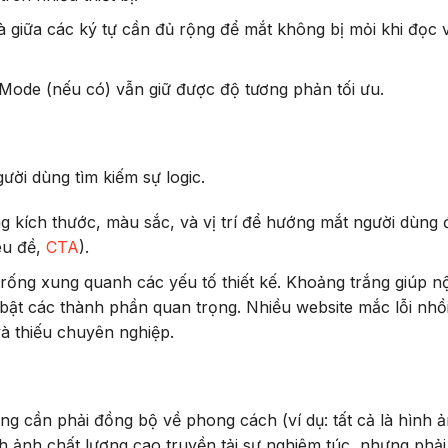
à giữa các ký tự cần đủ rộng để mắt không bị mỏi khi đọc 
Mode (nếu có) vẫn giữ được độ tương phản tối ưu.
ười dùng tìm kiếm sự logic.
g kích thước, màu sắc, và vị trí để hướng mắt người dùng 
iêu đề,
CTA
).
rống xung quanh các yếu tố thiết kế. Khoảng trắng giúp nộ
i bật các thành phần quan trọng. Nhiều website mắc lỗi nhồ
và thiếu chuyên nghiệp.
ng cần phải đồng bộ về phong cách (ví dụ: tất cả là hình 
nh ảnh chất lượng cao truyền tải sự nghiêm túc, nhưng phả