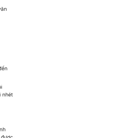
văn
đến
i
i nhét
ảnh
i được