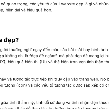
o nó quan trọng, các yếu tố của 1 website đẹp là gì và nhữn
p, hiện đại và hiệu quả hơn.
te đẹp?
người thường nghĩ ngay đến màu sắc bắt mắt hay hình ảnh
ẹp
không chỉ là “đẹp để ngắm”, mà phải đẹp để mang lại h
X), hiệu quả hiển thị (UI) và thể hiện trọn vẹn tinh thần t
ấy và tương tác trực tiếp khi truy cập vào trang web. Nó 
ểu tượng (icon) và các yếu tố tương tác được sắp xếp có c
 giữa tính thẩm mỹ, tính dễ sử dụng và tính nhận diện thươ
g sẽ cảm thấy dễ thao tác, tin tưởng hơn vào thương hiệu v