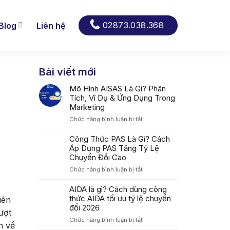
02873.038.368
Blog
Liên hệ
Bài viết mới
Mô Hình AISAS Là Gì? Phân
Tích, Ví Dụ & Ứng Dụng Trong
Marketing
ở
Chức năng bình luận bị tắt
Mô
Hình
Công Thức PAS Là Gì? Cách
AISAS
Áp Dụng PAS Tăng Tỷ Lệ
Là
Chuyển Đổi Cao
Gì?
ở
Chức năng bình luận bị tắt
Phân
Công
Tích,
Thức
AIDA là gì? Cách dùng công
Ví
PAS
thức AIDA tối ưu tỷ lệ chuyển
Dụ
iên
Là
&
đổi 2026
ượt
Gì?
Ứng
ở
Chức năng bình luận bị tắt
Cách
Dụng
n về
AIDA