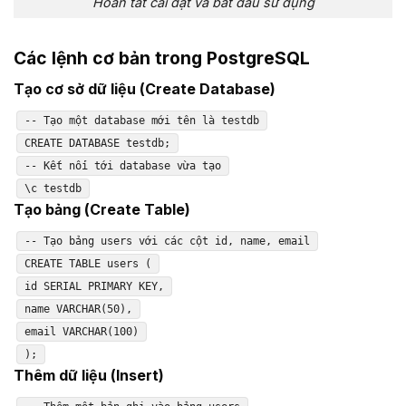
Hoàn tất cài đặt và bắt đầu sử dụng
Các lệnh cơ bản trong PostgreSQL
Tạo cơ sở dữ liệu (Create Database)
-- Tạo một database mới tên là testdb
CREATE DATABASE testdb;
-- Kết nối tới database vừa tạo
\c testdb
Tạo bảng (Create Table)
-- Tạo bảng users với các cột id, name, email
CREATE TABLE users (
id SERIAL PRIMARY KEY,
name VARCHAR(50),
email VARCHAR(100)
);
Thêm dữ liệu (Insert)