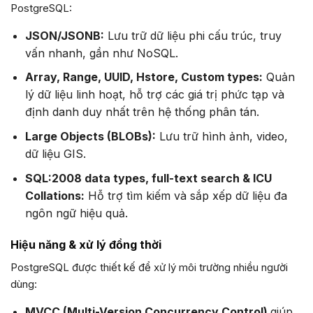
PostgreSQL:
JSON/JSONB:
Lưu trữ dữ liệu phi cấu trúc, truy
vấn nhanh, gần như NoSQL.
Array, Range, UUID, Hstore, Custom types:
Quản
lý dữ liệu linh hoạt, hỗ trợ các giá trị phức tạp và
định danh duy nhất trên hệ thống phân tán.
Large Objects (BLOBs):
Lưu trữ hình ảnh, video,
dữ liệu GIS.
SQL:2008 data types, full-text search & ICU
Collations:
Hỗ trợ tìm kiếm và sắp xếp dữ liệu đa
ngôn ngữ hiệu quả.
Hiệu năng & xử lý đồng thời
PostgreSQL được thiết kế để xử lý môi trường nhiều người
dùng:
MVCC (Multi-Version Concurrency Control)
giúp