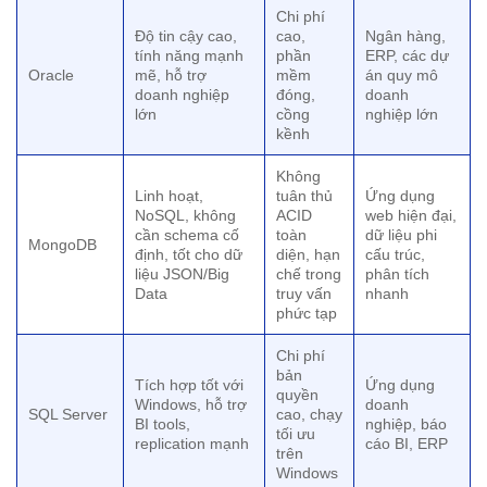
Chi phí
Độ tin cậy cao,
cao,
Ngân hàng,
tính năng mạnh
phần
ERP, các dự
Oracle
mẽ, hỗ trợ
mềm
án quy mô
doanh nghiệp
đóng,
doanh
lớn
cồng
nghiệp lớn
kềnh
Không
Linh hoạt,
tuân thủ
Ứng dụng
NoSQL, không
ACID
web hiện đại,
cần schema cố
toàn
dữ liệu phi
MongoDB
định, tốt cho dữ
diện, hạn
cấu trúc,
liệu JSON/Big
chế trong
phân tích
Data
truy vấn
nhanh
phức tạp
Chi phí
bản
Tích hợp tốt với
Ứng dụng
quyền
Windows, hỗ trợ
doanh
SQL Server
cao, chạy
BI tools,
nghiệp, báo
tối ưu
replication mạnh
cáo BI, ERP
trên
Windows