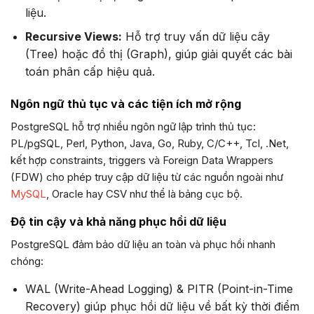
liệu.
Recursive Views:
Hỗ trợ truy vấn dữ liệu cây
(Tree) hoặc đồ thị (Graph), giúp giải quyết các bài
toán phân cấp hiệu quả.
Ngôn ngữ thủ tục và các tiện ích mở rộng
PostgreSQL hỗ trợ nhiều ngôn ngữ lập trình thủ tục:
PL/pgSQL, Perl, Python, Java, Go, Ruby, C/C++, Tcl, .Net,
kết hợp constraints, triggers và Foreign Data Wrappers
(FDW) cho phép truy cập dữ liệu từ các nguồn ngoài như
MySQL
, Oracle hay CSV như thể là bảng cục bộ.
Độ tin cậy và khả năng phục hồi dữ liệu
PostgreSQL đảm bảo dữ liệu an toàn và phục hồi nhanh
chóng:
WAL (Write-Ahead Logging) & PITR (Point-in-Time
Recovery) giúp phục hồi dữ liệu về bất kỳ thời điểm