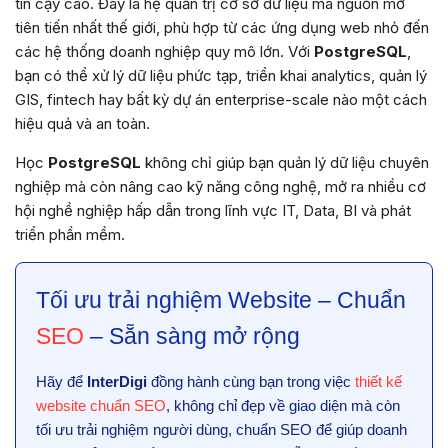
tin cậy cao. Đây là hệ quản trị cơ sở dữ liệu mã nguồn mở
tiên tiến nhất thế giới, phù hợp từ các ứng dụng web nhỏ đến
các hệ thống doanh nghiệp quy mô lớn. Với
PostgreSQL
,
bạn có thể xử lý dữ liệu phức tạp, triển khai analytics, quản lý
GIS, fintech hay bất kỳ dự án enterprise-scale nào một cách
hiệu quả và an toàn.
Học
PostgreSQL
không chỉ giúp bạn quản lý dữ liệu chuyên
nghiệp mà còn nâng cao kỹ năng công nghệ, mở ra nhiều cơ
hội nghề nghiệp hấp dẫn trong lĩnh vực IT, Data, BI và phát
triển phần mềm.
Tối ưu trải nghiệm Website – Chuẩn
SEO
– Sẵn sàng mở rộng
Hãy để
InterDigi
đồng hành cùng bạn trong việc
thiết kế
website chuẩn SEO
, không chỉ đẹp về giao diện mà còn
tối ưu trải nghiệm người dùng, chuẩn SEO để giúp doanh