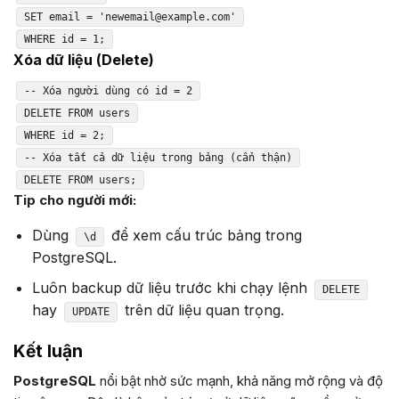
SET email = 'newemail@example.com'
WHERE id = 1;
Xóa dữ liệu (Delete)
-- Xóa người dùng có id = 2
DELETE FROM users
WHERE id = 2;
-- Xóa tất cả dữ liệu trong bảng (cẩn thận)
DELETE FROM users;
Tip cho người mới:
Dùng
để xem cấu trúc bảng trong
\d
PostgreSQL.
Luôn backup dữ liệu trước khi chạy lệnh
DELETE
hay
trên dữ liệu quan trọng.
UPDATE
Kết luận
PostgreSQL
nổi bật nhờ sức mạnh, khả năng mở rộng và độ