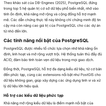
Theo khảo sát của DB-Engines (2025), PostgreSQL đứng
trong top 5 hệ quản trị cơ sở dữ liệu phổ biến nhất, nhờ vào
tính ổn định, khả năng mở rộng và cộng đồng hỗ trợ mạnh
mẽ. Các dẫn chứng thực tế này không chỉ chứng minh độ tin
cậy mà còn nâng cao giá trị của PostgreSQL cho các dự án
từ nhỏ đến lớn.
Các tính năng nổi bật của PostgreSQL
PostgreSQL được nhiều tổ chức lựa chọn nhờ khả năng ổn
định, linh hoạt và mở rộng vượt trội. Hệ thống tuân thủ đầy đủ
ACID, đảm bảo tính toàn vẹn dữ liệu trong mọi giao dịch.
Đồng thời, PostgreSQL hỗ trợ đa dạng kiểu dữ liệu, từ cơ bản
đến phức tạp, cùng các extensions nổi bật như PostGIS cho
dữ liệu không gian, giúp xây dựng các ứng dụng tinh vi và xử
lý dữ liệu lớn hiệu quả.
Hỗ trợ các kiểu dữ liệu phức tạp
Khả năng mở rộng kiểu dữ liệu là điểm mạnh nổi bật của