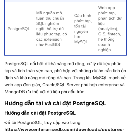
Web app
Mã nguồn mở,
phức tạp,
Cấu hình
tuân thủ chuẩn
phân tích dữ
phức tạp,
SQL nghiêm
liệu
tốn tài
PostgreSQL
ngặt, hỗ trợ dữ
(analytics),
nguyên
liệu phức tạp, có
GIS, fintech,
hơn
các extension
hệ thống
MySQL
như PostGIS
doanh
nghiệp
PostgreSQL nổi bật ở khả năng mở rộng, xử lý dữ liệu phức
tạp và tính toàn vẹn cao, phù hợp với những dự án cần tính ổn
định và khả năng mở rộng dài hạn. Trong khi MySQL mạnh về
web app đơn giản, Oracle/SQL Server phù hợp enterprise và
MongoDB ưu thế với dữ liệu phi cấu trúc.
Hướng dẫn tải và cài đặt PostgreSQL
Hướng dẫn cài đặt PostgreSQL
Để tải PostgreSQL, truy cập vào trang
https://www.enterprisedb.com/downloads/postgres-