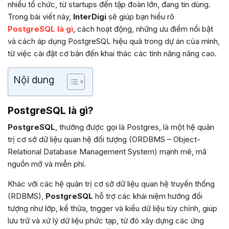
nhiều tổ chức, từ startups đến tập đoàn lớn, đang tin dùng.
Trong bài viết này,
InterDigi
sẽ giúp bạn hiểu rõ
PostgreSQL là gì
, cách hoạt động, những ưu điểm nổi bật
và cách áp dụng PostgreSQL hiệu quả trong dự án của mình,
từ việc cài đặt cơ bản đến khai thác các tính năng nâng cao.
Nội dung
PostgreSQL là gì?
PostgreSQL
, thường được gọi là Postgres, là một hệ quản
trị cơ sở dữ liệu quan hệ đối tượng (ORDBMS – Object-
Relational Database Management System) mạnh mẽ, mã
nguồn mở và miễn phí.
Khác với các hệ quản trị cơ sở dữ liệu quan hệ truyền thống
(RDBMS),
PostgreSQL
hỗ trợ các khái niệm hướng đối
tượng như lớp, kế thừa, trigger và kiểu dữ liệu tùy chỉnh, giúp
lưu trữ và xử lý dữ liệu phức tạp, từ đó xây dựng các ứng