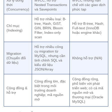
Xử lý đồng
MVCC, hỗ trợ
MVCC nhưng hạn
thời
Nested Transactions
chế với các giao dịch
(Concurrency)
và Savepoints
phức tạp
Hỗ trợ nhiều loại: B-
tree, Hash, GiST,
Hỗ trợ B-tree, Hash,
Chỉ mục
GIN, BRIN, Bloom
Full-text (InnoDB
(Indexing)
Filter, Index-only
hoặc engine khác)
scan
Hỗ trợ nhiều công
cụ migration từ
Migration
MySQL, nhưng cần
(Chuyển đổi
Không hỗ trợ (N/A)
tinh chỉnh SQL và
dữ liệu)
kiểu dữ liệu
JSON/Array
Cộng đồng rộng,
Cộng đồng lớn, đặc
phổ biến với phát
biệt trong môi
Cộng đồng &
triển web; có cả mã
trường doanh
hỗ trợ
nguồn mở và
nghiệp; mã nguồn
thương mại (Oracle
mở
MySQL)