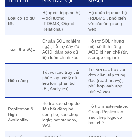
TIÊU CHÍ
POSTGRESQL
MYSQL
Hệ quản trị quan hệ
Hệ quản trị quan hệ
Loại cơ sở dữ
– đối tượng
(RDBMS), phổ biến
liệu
(RDBMS, Object-
với các ứng dụng
Relational)
web
Chuẩn SQL nghiêm
Hỗ trợ SQL nhưng
ngặt, hỗ trợ đầy đủ
một số tính năng
Tuân thủ SQL
ACID, đảm bảo dữ
ACID bị hạn chế (tùy
liệu luôn chính xác
storage engine)
Tốt với các truy vấn
Tốt với các truy vấn
đơn giản, tập trung
phức tạp, xử lý dữ
Hiệu năng
đọc (read-heavy),
liệu lớn, phân tích
phù hợp web app
(BI, Analytics)
nhỏ và vừa
Hỗ trợ sao chép dữ
Hỗ trợ master-slave,
Replication &
liệu bất đồng bộ,
Group Replication;
High
đồng bộ, sao chép
sao chép logic có
Availability
logic; hot standby,
hạn chế
WAL