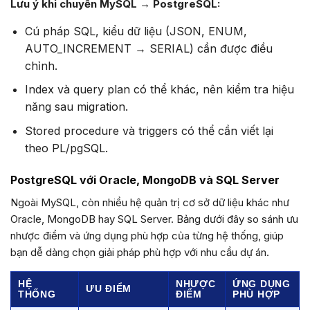
Lưu ý khi chuyển MySQL → PostgreSQL:
Cú pháp SQL, kiểu dữ liệu (JSON, ENUM,
AUTO_INCREMENT → SERIAL) cần được điều
chỉnh.
Index và query plan có thể khác, nên kiểm tra hiệu
năng sau migration.
Stored procedure và triggers có thể cần viết lại
theo PL/pgSQL.
PostgreSQL với Oracle, MongoDB và SQL Server
Ngoài MySQL, còn nhiều hệ quản trị cơ sở dữ liệu khác như
Oracle, MongoDB hay SQL Server. Bảng dưới đây so sánh ưu
nhược điểm và ứng dụng phù hợp của từng hệ thống, giúp
bạn dễ dàng chọn giải pháp phù hợp với nhu cầu dự án.
HỆ
NHƯỢC
ỨNG DỤNG
ƯU ĐIỂM
THỐNG
ĐIỂM
PHÙ HỢP