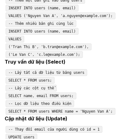
-- Thêm một bản ghi vào bảng users
INSERT INTO users (name, email)
VALUES ('Nguyen Van A', 'a.nguyen@example.com');
-- Thêm nhiều bản ghi cùng lúc
INSERT INTO users (name, email)
VALUES
('Tran Thi B', 'b.tran@example.com'),
('Le Van C', 'c.le@example.com');
Truy vấn dữ liệu (Select)
-- Lấy tất cả dữ liệu từ bảng users
SELECT * FROM users;
-- Lấy các cột cụ thể
SELECT name, email FROM users;
-- Lọc dữ liệu theo điều kiện
SELECT * FROM users WHERE name = 'Nguyen Van A';
Cập nhật dữ liệu (Update)
-- Thay đổi email của người dùng có id = 1
UPDATE users