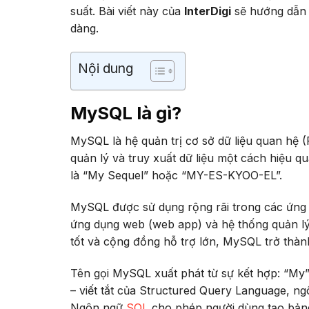
suất. Bài viết này của
InterDigi
sẽ hướng dẫn 
dàng.
Nội dung
MySQL là gì?
MySQL là hệ quản trị cơ sở dữ liệu quan hệ 
quản lý và truy xuất dữ liệu một cách hiệu q
là “My Sequel” hoặc “MY-ES-KYOO-EL”.
MySQL được sử dụng rộng rãi trong các ứng 
ứng dụng web (web app) và hệ thống quản l
tốt và cộng đồng hỗ trợ lớn, MySQL trở thàn
Tên gọi MySQL xuất phát từ sự kết hợp: “My”
– viết tắt của Structured Query Language, ng
Ngôn ngữ
SQL
cho phép người dùng tạo bảng,