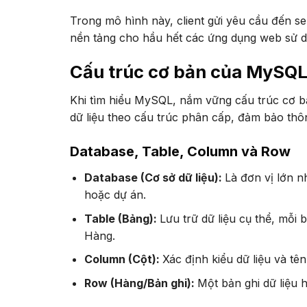
Trong mô hình này, client gửi yêu cầu đến ser
nền tảng cho hầu hết các ứng dụng web sử 
Cấu trúc cơ bản của MySQ
Khi tìm hiểu MySQL, nắm vững cấu trúc cơ bả
dữ liệu theo cấu trúc phân cấp, đảm bảo thôn
Database, Table, Column và Row
Database (Cơ sở dữ liệu):
Là đơn vị lớn n
hoặc dự án.
Table (Bảng):
Lưu trữ dữ liệu cụ thể, mỗi
Hàng.
Column (Cột):
Xác định kiểu dữ liệu và t
Row (Hàng/Bản ghi):
Một bản ghi dữ liệu h