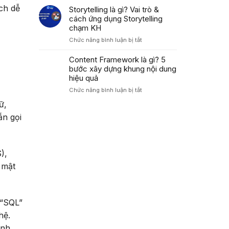
Áp
Trong
ch dễ
là
Storytelling là gì? Vai trò &
Dụng
Marketing
gì?
cách ứng dụng Storytelling
PAS
Cách
Tăng
chạm KH
dùng
Tỷ
ở
Chức năng bình luận bị tắt
công
Lệ
Storytelling
thức
Chuyển
là
Content Framework là gì? 5
AIDA
Đổi
gì?
bước xây dựng khung nội dung
tối
Cao
Vai
ưu
hiệu quả
trò
tỷ
ở
Chức năng bình luận bị tắt
&
lệ
Content
cách
chuyển
ữ,
Framework
ứng
đổi
là
ẫn gọi
dụng
2026
gì?
Storytelling
5
chạm
bước
KH
xây
),
dựng
 mật
khung
nội
dung
hiệu
 “SQL”
quả
hệ.
inh