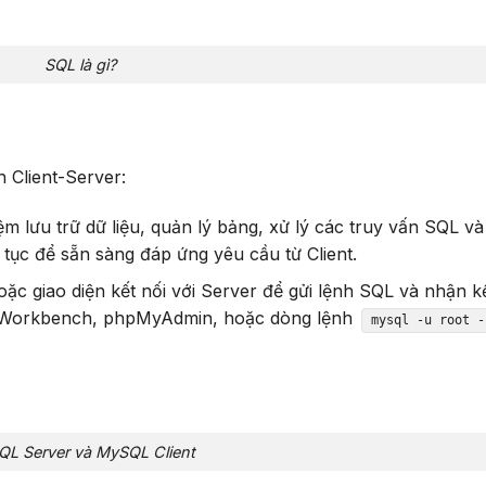
SQL là gì?
 Client-Server:
m lưu trữ dữ liệu, quản lý bảng, xử lý các truy vấn SQL v
n tục để sẵn sàng đáp ứng yêu cầu từ Client.
ặc giao diện kết nối với Server để gửi lệnh SQL và nhận k
L Workbench, phpMyAdmin, hoặc dòng lệnh
mysql -u root -
L Server và MySQL Client