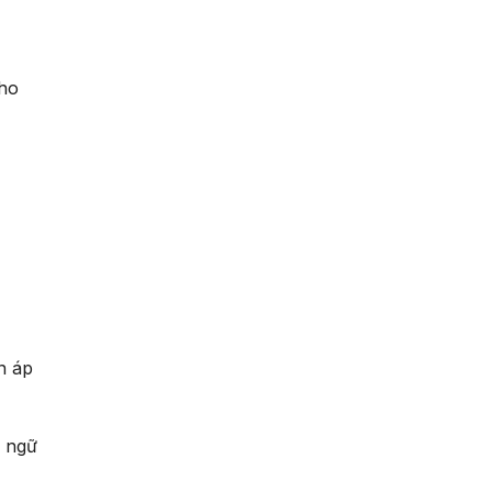
ho
n áp
n ngữ