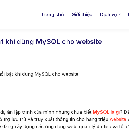
Trang chủ
Giới thiệu
Dịch vụ
ật khi dùng MySQL cho website
nổi bật khi dùng MySQL cho website
 dự án lập trình của mình nhưng chưa biết
MySQL là gì
? Đâ
ỗ trợ lưu trữ và truy xuất thông tin cho hàng triệu
website
ễ dàng xây dựng các ứng dụng web, quản lý dữ liệu và tối ư