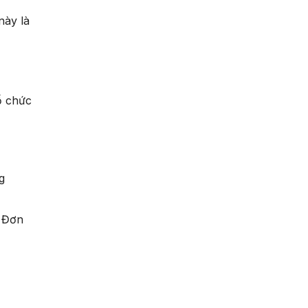
này là
ổ chức
g
g Đơn