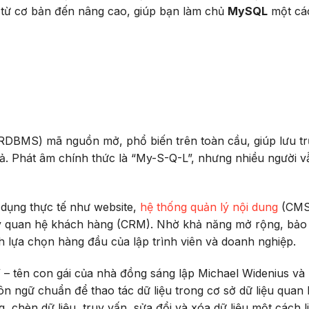
từ cơ bản đến nâng cao, giúp bạn làm chủ
MySQL
một cá
(RDBMS) mã nguồn mở, phổ biến trên toàn cầu, giúp lưu tr
uả. Phát âm chính thức là “My-S-Q-L”, nhưng nhiều người v
dụng thực tế như website,
hệ thống quản lý nội dung
(CMS
ý quan hệ khách hàng (CRM). Nhờ khả năng mở rộng, bảo
h lựa chọn hàng đầu của lập trình viên và doanh nghiệp.
 – tên con gái của nhà đồng sáng lập Michael Widenius và
ôn ngữ chuẩn để thao tác dữ liệu trong cơ sở dữ liệu quan 
 chèn dữ liệu, truy vấn, sửa đổi và xóa dữ liệu một cách l