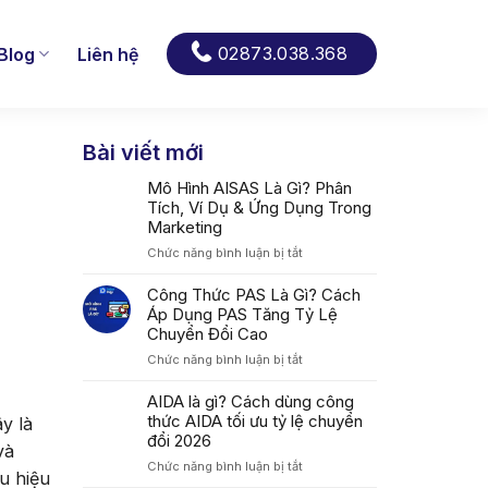
02873.038.368
Blog
Liên hệ
Bài viết mới
Mô Hình AISAS Là Gì? Phân
Tích, Ví Dụ & Ứng Dụng Trong
Marketing
ở
Chức năng bình luận bị tắt
Mô
Hình
Công Thức PAS Là Gì? Cách
AISAS
Áp Dụng PAS Tăng Tỷ Lệ
Là
Chuyển Đổi Cao
Gì?
ở
Chức năng bình luận bị tắt
Phân
Công
Tích,
Thức
AIDA là gì? Cách dùng công
Ví
PAS
thức AIDA tối ưu tỷ lệ chuyển
Dụ
y là
Là
&
đổi 2026
và
Gì?
Ứng
ở
Chức năng bình luận bị tắt
Cách
Dụng
u hiệu
AIDA