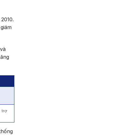
 2010.
 giám
 và
năng
 trợ
 thống