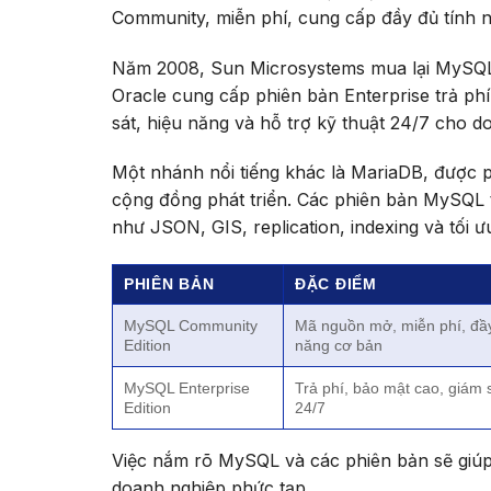
Community, miễn phí, cung cấp đầy đủ tính 
Năm 2008, Sun Microsystems mua lại MySQL 
Oracle cung cấp phiên bản Enterprise trả ph
sát, hiệu năng và hỗ trợ kỹ thuật 24/7 cho d
Một nhánh nổi tiếng khác là MariaDB, được p
cộng đồng phát triển. Các phiên bản MySQL từ
như JSON, GIS, replication, indexing và tối 
PHIÊN BẢN
ĐẶC ĐIỂM
MySQL Community
Mã nguồn mở, miễn phí, đầy
Edition
năng cơ bản
MySQL Enterprise
Trả phí, bảo mật cao, giám s
Edition
24/7
Việc nắm rõ MySQL và các phiên bản sẽ giúp
doanh nghiệp phức tạp.