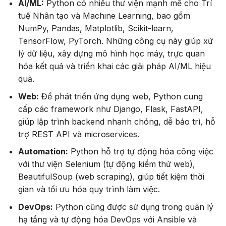
AI/ML:
Python có nhiều thư viện mạnh mẽ cho Trí
tuệ Nhân tạo và Machine Learning, bao gồm
NumPy, Pandas, Matplotlib, Scikit-learn,
TensorFlow, PyTorch. Những công cụ này giúp xử
lý dữ liệu, xây dựng mô hình học máy, trực quan
hóa kết quả và triển khai các giải pháp AI/ML hiệu
quả.
Web:
Để phát triển ứng dụng web, Python cung
cấp các framework như Django, Flask, FastAPI,
giúp lập trình backend nhanh chóng, dễ bảo trì, hỗ
trợ REST API và microservices.
Automation:
Python hỗ trợ tự động hóa công việc
với thư viện Selenium (tự động kiểm thử web),
BeautifulSoup (web scraping), giúp tiết kiệm thời
gian và tối ưu hóa quy trình làm việc.
DevOps:
Python cũng được sử dụng trong quản lý
hạ tầng và tự động hóa DevOps với Ansible và