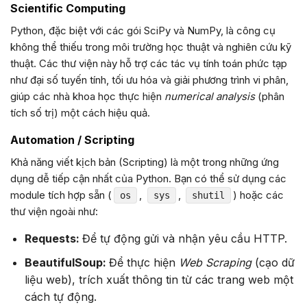
Scientific Computing
Python, đặc biệt với các gói SciPy và NumPy, là công cụ
không thể thiếu trong môi trường học thuật và nghiên cứu kỹ
thuật. Các thư viện này hỗ trợ các tác vụ tính toán phức tạp
như đại số tuyến tính, tối ưu hóa và giải phương trình vi phân,
giúp các nhà khoa học thực hiện
numerical analysis
(phân
tích số trị) một cách hiệu quả.
Automation / Scripting
Khả năng viết kịch bản (Scripting) là một trong những ứng
dụng dễ tiếp cận nhất của Python. Bạn có thể sử dụng các
module tích hợp sẵn (
,
,
) hoặc các
os
sys
shutil
thư viện ngoài như:
Requests:
Để tự động gửi và nhận yêu cầu HTTP.
BeautifulSoup:
Để thực hiện
Web Scraping
(cạo dữ
liệu web), trích xuất thông tin từ các trang web một
cách tự động.