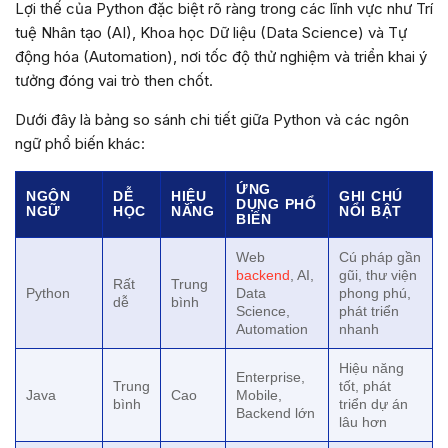
Lợi thế của Python đặc biệt rõ ràng trong các lĩnh vực như Trí
tuệ Nhân tạo (AI), Khoa học Dữ liệu (Data Science) và Tự
động hóa (Automation), nơi tốc độ thử nghiệm và triển khai ý
tưởng đóng vai trò then chốt.
Dưới đây là bảng so sánh chi tiết giữa Python và các ngôn
ngữ phổ biến khác:
ỨNG
NGÔN
DỄ
HIỆU
GHI CHÚ
DỤNG PHỔ
NGỮ
HỌC
NĂNG
NỔI BẬT
BIẾN
Web
Cú pháp gần
backend
, AI,
gũi, thư viện
Rất
Trung
Python
Data
phong phú,
dễ
bình
Science,
phát triển
Automation
nhanh
Hiệu năng
Enterprise,
Trung
tốt, phát
Java
Cao
Mobile,
bình
triển dự án
Backend lớn
lâu hơn