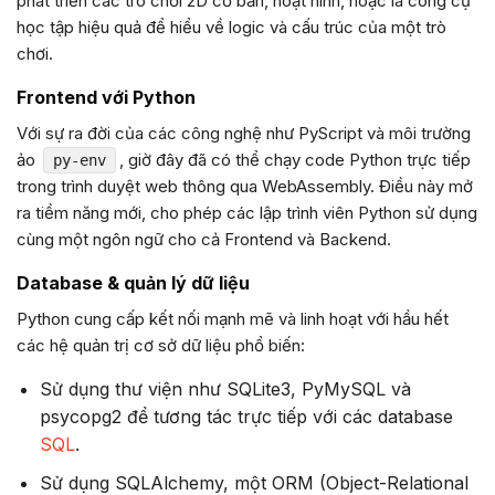
phát triển các trò chơi 2D cơ bản, hoạt hình, hoặc là công cụ
học tập hiệu quả để hiểu về logic và cấu trúc của một trò
chơi.
Frontend với Python
Với sự ra đời của các công nghệ như PyScript và môi trường
ảo
, giờ đây đã có thể chạy code Python trực tiếp
py-env
trong trình duyệt web thông qua WebAssembly. Điều này mở
ra tiềm năng mới, cho phép các lập trình viên Python sử dụng
cùng một ngôn ngữ cho cả Frontend và Backend.
Database & quản lý dữ liệu
Python cung cấp kết nối mạnh mẽ và linh hoạt với hầu hết
các hệ quản trị cơ sở dữ liệu phổ biến:
Sử dụng thư viện như SQLite3, PyMySQL và
psycopg2 để tương tác trực tiếp với các database
SQL
.
Sử dụng SQLAlchemy, một ORM (Object-Relational