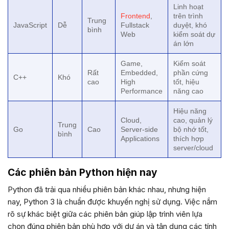
Linh hoạt
Frontend
,
trên trình
Trung
JavaScript
Dễ
Fullstack
duyệt, khó
bình
Web
kiểm soát dự
án lớn
Game,
Kiểm soát
Rất
Embedded,
phần cứng
C++
Khó
cao
High
tốt, hiệu
Performance
năng cao
Hiệu năng
Cloud,
cao, quản lý
Trung
Go
Cao
Server-side
bộ nhớ tốt,
bình
Applications
thích hợp
server/cloud
Các phiên bản Python hiện nay
Python đã trải qua nhiều phiên bản khác nhau, nhưng hiện
nay, Python 3 là chuẩn được khuyến nghị sử dụng. Việc nắm
rõ sự khác biệt giữa các phiên bản giúp lập trình viên lựa
chọn đúng phiên bản phù hợp với dự án và tận dụng các tính