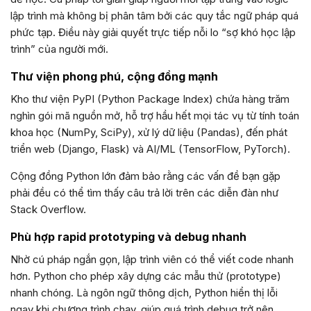
lập trình mà không bị phân tâm bởi các quy tắc ngữ pháp quá
phức tạp. Điều này giải quyết trực tiếp nỗi lo “sợ khó học lập
trình” của người mới.
Thư viện phong phú, cộng đồng mạnh
Kho thư viện PyPI (Python Package Index) chứa hàng trăm
nghìn gói mã nguồn mở, hỗ trợ hầu hết mọi tác vụ từ tính toán
khoa học (NumPy, SciPy), xử lý dữ liệu (Pandas), đến phát
triển web (Django, Flask) và AI/ML (TensorFlow, PyTorch).
Cộng đồng Python lớn đảm bảo rằng các vấn đề bạn gặp
phải đều có thể tìm thấy câu trả lời trên các diễn đàn như
Stack Overflow.
Phù hợp rapid prototyping và debug nhanh
Nhờ cú pháp ngắn gọn, lập trình viên có thể viết code nhanh
hơn. Python cho phép xây dựng các mẫu thử (prototype)
nhanh chóng. Là ngôn ngữ thông dịch, Python hiển thị lỗi
ngay khi chương trình chạy, giúp quá trình debug trở nên