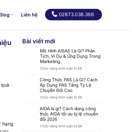
02873.038.368
Blog
Liên hệ
Bài viết mới
hiệu
Mô Hình AISAS Là Gì? Phân
Tích, Ví Dụ & Ứng Dụng Trong
Marketing
ở
Chức năng bình luận bị tắt
Mô
Hình
Công Thức PAS Là Gì? Cách
AISAS
 quả
Áp Dụng PAS Tăng Tỷ Lệ
Là
Chuyển Đổi Cao
Gì?
ở
Chức năng bình luận bị tắt
Phân
Công
Tích,
Thức
AIDA là gì? Cách dùng công
Ví
PAS
thức AIDA tối ưu tỷ lệ chuyển
Dụ
Là
&
đổi 2026
Gì?
ứ hạng
Ứng
ở
Chức năng bình luận bị tắt
Cách
Dụng
g ưu
AIDA