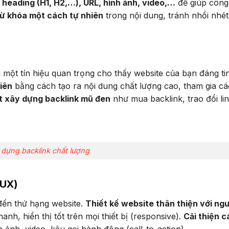
hẻ heading (H1, H2,…), URL, hình ảnh, video,…
để giúp công
ừ khóa một cách tự nhiên
trong nội dung, tránh nhồi nhét
 một tín hiệu quan trọng cho thấy website của bạn đáng tin
iên
bằng cách tạo ra nội dung chất lượng cao, tham gia cá
t xây dựng backlink mũ đen
như mua backlink, trao đổi lin
 dựng backlink chất lượng
(UX)
đến thứ hạng website.
Thiết kế website thân thiện với ngư
anh, hiển thị tốt trên mọi thiết bị (responsive).
Cải thiện c