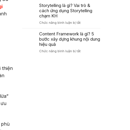
Áp
Trong
là
Storytelling là gì? Vai trò &
Dụng
gi
Marketing
gì?
cách ứng dụng Storytelling
PAS
anh
Cách
Tăng
chạm KH
dùng
Tỷ
ở
Chức năng bình luận bị tắt
công
Lệ
Storytelling
thức
Chuyển
là
Content Framework là gì? 5
AIDA
Đổi
gì?
bước xây dựng khung nội dung
tối
Cao
Vai
ưu
hiệu quả
trò
tỷ
ở
Chức năng bình luận bị tắt
&
lệ
Content
cách
chuyển
Framework
ứng
đổi
là
dụng
 thiện
2026
gì?
Storytelling
àn
5
chạm
bước
KH
xây
dựng
khung
lừa”
nội
 ưu
dung
hiệu
quả
a phù