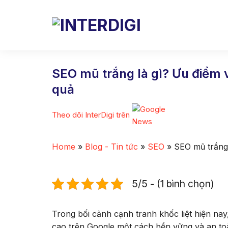
Skip
to
content
SEO mũ trắng là gì? Ưu điểm 
quả
Theo dõi InterDigi trên
Home
»
Blog - Tin tức
»
SEO
»
SEO mũ trắng 
5/5 - (1 bình chọn)
Trong bối cảnh cạnh tranh khốc liệt hiện na
cao trên Google một cách bền vững và an toàn.