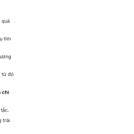
t quả
ụ tìm
hương
 từ đó
 chi
tắc.
 trải