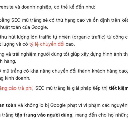
website và doanh nghiệp, có thể kể đến như:
bằng SEO mũ trắng sẽ có thứ hạng cao và ổn định trên kế
 thuật toán của Google.
u hút lượng lớn traffic tự nhiên (organic traffic) từ công c
ất lượng và có
tỷ lệ chuyển đổi
cao.
g và trải nghiệm người dùng tốt giúp xây dựng hình ảnh t
ch hàng.
EO mũ trắng có khả năng chuyển đổi thành khách hàng cao,
ng kinh doanh.
ảng cáo trả phí
, SEO mũ trắng là giải pháp tiếp thị
tiết kiệm
an toàn
và không lo bị Google phạt vì vi phạm các nguyên 
 trắng
tập trung vào người dùng
, mang đến cho họ những