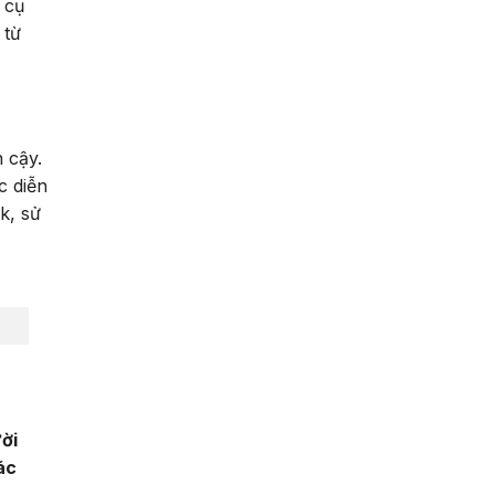
 cụ
 từ
 cậy.
c diễn
k, sử
ời
ác