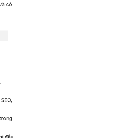
và có
t
 SEO,
trong
hí đầu