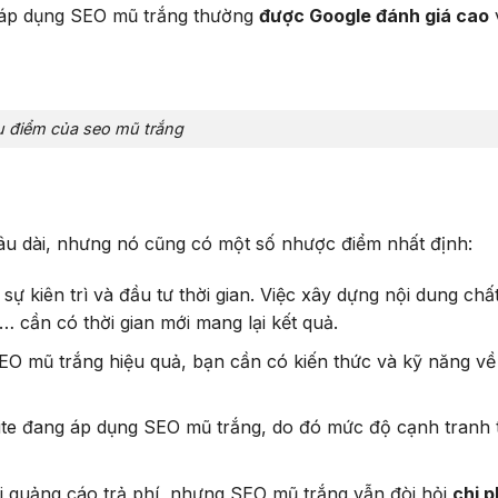
áp dụng SEO mũ trắng thường
được Google đánh giá cao
 điểm của seo mũ trắng
lâu dài, nhưng nó cũng có một số nhược điểm nhất định:
ự kiên trì và đầu tư thời gian. Việc xây dựng nội dung chấ
,… cần có thời gian mới mang lại kết quả.
EO mũ trắng hiệu quả, bạn cần có kiến thức và kỹ năng về
ite đang áp dụng SEO mũ trắng, do đó mức độ cạnh tranh 
i quảng cáo trả phí, nhưng SEO mũ trắng vẫn đòi hỏi
chi p