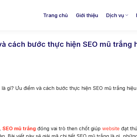
Trang chủ
Giới thiệu
Dịch vụ
và cách bước thực hiện SEO mũ trắng 
là gì? Ưu điểm và cách bước thực hiện SEO mũ trắng hiệu
y,
SEO mũ trắng
đóng vai trò then chốt giúp
website
đạt th
 Bài viết này sẽ giải mã chi tiết SEO mũ trắng là gì, nhữn