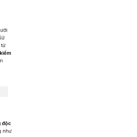
ười
Sử
 từ
 kiếm
ản
g độc
g như