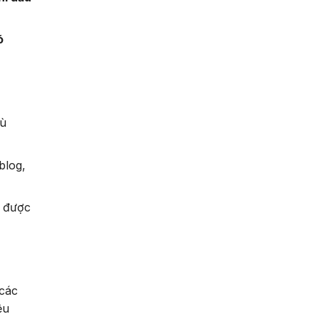
ó
hù
blog,
t được
 các
ệu