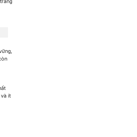
 trang
vững,
 còn
mất
và ít