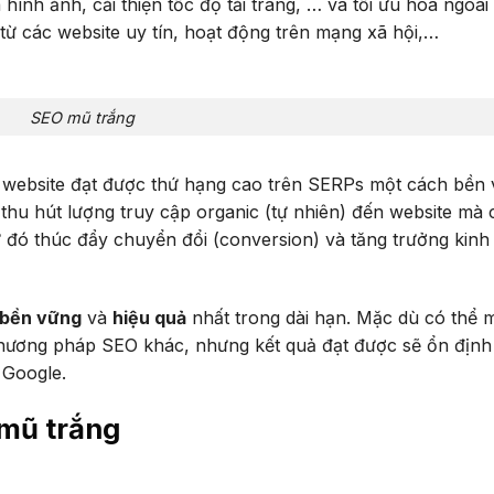
 hình ảnh, cải thiện tốc độ tải trang, … và tối ưu hóa ngoài
từ các website uy tín, hoạt động trên mạng xã hội,…
SEO mũ trắng
p website đạt được thứ hạng cao trên SERPs một cách bền 
 thu hút lượng truy cập organic (tự nhiên) đến website mà
từ đó thúc đẩy chuyển đổi (conversion) và tăng trưởng kinh
bền vững
và
hiệu quả
nhất trong dài hạn. Mặc dù có thể 
phương pháp SEO khác, nhưng kết quả đạt được sẽ ổn định 
 Google.
mũ trắng