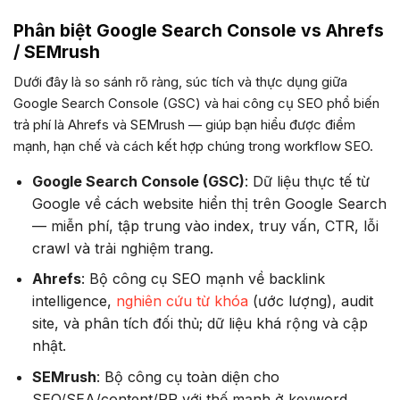
Phân biệt Google Search Console vs Ahrefs
/ SEMrush
Dưới đây là so sánh rõ ràng, súc tích và thực dụng giữa
Google Search Console (GSC) và hai công cụ SEO phổ biến
trả phí là Ahrefs và SEMrush — giúp bạn hiểu được điểm
mạnh, hạn chế và cách kết hợp chúng trong workflow SEO.
Google Search Console (GSC)
: Dữ liệu thực tế từ
Google về cách website hiển thị trên Google Search
— miễn phí, tập trung vào index, truy vấn, CTR, lỗi
crawl và trải nghiệm trang.
Ahrefs
: Bộ công cụ SEO mạnh về backlink
intelligence,
nghiên cứu từ khóa
(ước lượng), audit
site, và phân tích đối thủ; dữ liệu khá rộng và cập
nhật.
SEMrush
: Bộ công cụ toàn diện cho
SEO/SEA/content/PR với thế mạnh ở keyword