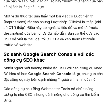
của bạn ra sao. Nếu các chỉ số này “Kém”, thứ hạng của bạn
sẽ bị ảnh hưởng tiêu cực.
Một ví dụ thực tế: Bạn thấy một bài viết có Lượt hiển thị
(Impressions) rất cao nhưng Lượt nhấp (Clicks) lại thấp (chỉ
số CTR thấp). Điều này có nghĩa là tiêu đề và mô tả (meta
description) của bạn chưa đủ hấp dẫn. Bạn có thể dựa vào
GSC để viết lại tiêu đề, tối ưu CTR và kéo thêm rất nhiều
traffic về website.
So sánh Google Search Console với các
công cụ SEO khác
Nhiều người mới thường nhầm lẫn GSC với các công cụ khác.
Để hiểu rõ hơn
Google Search Console là gì
, chúng ta cần
đặt công cụ này bên cạnh những “người anh em” của nó.
Các công cụ như Bing Webmaster Tools có chức năng
tương tự như GSC, nhưng dành riêng cho công cụ tìm kiếm
Bing.