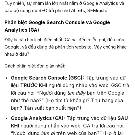
Tuy nhiên, sự nhầm lẫn lớn nhất nằm ở Google Analytics và
các bộ công cụ SEO trả phí như Ahrefs, SEMrush.
Phân biệt Google Search Console và Google
Analytics (GA)
Đây là câu hỏi kinh điển nhất. Cả hai đều miễn phí, đều của
Google, và đều dùng để phân tích website. Vậy chúng khác
nhau ở đâu?
Cách phân biệt đơn giản nhất:
Google Search Console (GSC):
Tập trung vào dữ
liệu
TRƯỚC KHI
người dùng nhấp vào web. GSC trả
lời câu hỏi: “Người dùng
tìm thấy
bạn trên Google
như thế nào?” (Họ tìm từ khóa gì? Thứ hạng của
bạn? Tần suất bạn xuất hiện?).
Google Analytics (GA):
Tập trung vào dữ liệu
SAU
KHI
người dùng nhấp vào web. GA trả lời câu hỏi:
“Người dùng
làm gì
trên web của bạn?” (Họ ở lại