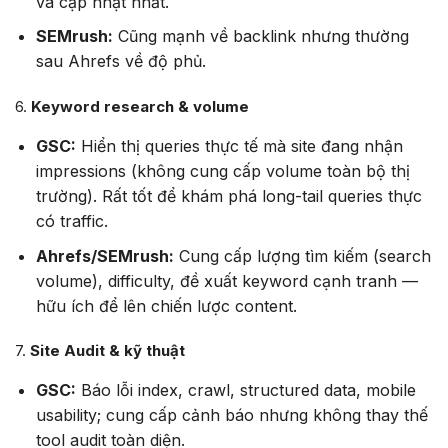
và cập nhật nhất.
SEMrush:
Cũng mạnh về backlink nhưng thường
sau Ahrefs về độ phủ.
6.
Keyword research & volume
GSC:
Hiển thị queries thực tế mà site đang nhận
impressions (không cung cấp volume toàn bộ thị
trường). Rất tốt để khám phá long-tail queries thực
có traffic.
Ahrefs/SEMrush:
Cung cấp lượng tìm kiếm (search
volume), difficulty, đề xuất keyword cạnh tranh —
hữu ích để lên chiến lược content.
7.
Site Audit & kỹ thuật
GSC:
Báo lỗi index, crawl, structured data, mobile
usability; cung cấp cảnh báo nhưng không thay thế
tool audit toàn diện.