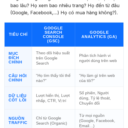
bao lâu? Họ xem bao nhiêu trang? Họ đến từ đâu
(Google, Facebook,…) Họ có mua hàng không?).
GOOGLE
SEARCH
GOOGLE
TIÊU CHÍ
CONSOLE
ANALYTICS (GA)
(GSC)
Theo dõi hiệu suất
MỤC
Phân tích hành vi
ĐÍCH
trên Google
người dùng trên web
CHÍNH
Search
“Họ tìm thấy tôi thế
“Họ làm gì trên web
CÂU HỎI
CHÍNH
nào?”
của tôi?”
Số phiên, Người
Lượt hiển thị, Lượt
DỮ LIỆU
dùng, Tỷ lệ thoát,
CỐT LÕI
nhấp, CTR, Vị trí
Chuyển đổi
Từ mọi nguồn
Chỉ từ Google
NGUỒN
(Google, Facebook,
TRAFFIC
Search (Organic)
Email…)