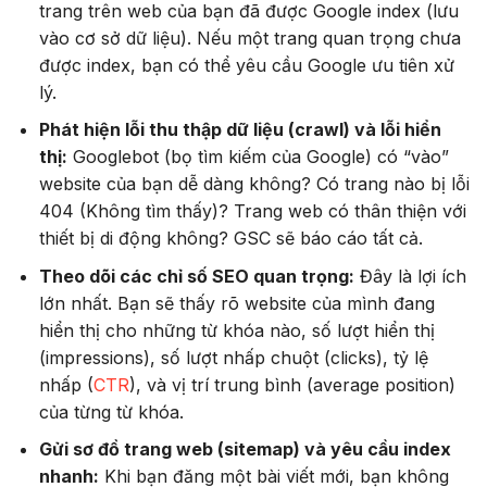
trang trên web của bạn đã được Google index (lưu
vào cơ sở dữ liệu). Nếu một trang quan trọng chưa
được index, bạn có thể yêu cầu Google ưu tiên xử
lý.
Phát hiện lỗi thu thập dữ liệu (crawl) và lỗi hiển
thị:
Googlebot (bọ tìm kiếm của Google) có “vào”
website của bạn dễ dàng không? Có trang nào bị lỗi
404 (Không tìm thấy)? Trang web có thân thiện với
thiết bị di động không? GSC sẽ báo cáo tất cả.
Theo dõi các chỉ số SEO quan trọng:
Đây là lợi ích
lớn nhất. Bạn sẽ thấy rõ website của mình đang
hiển thị cho những từ khóa nào, số lượt hiển thị
(impressions), số lượt nhấp chuột (clicks), tỷ lệ
nhấp (
CTR
), và vị trí trung bình (average position)
của từng từ khóa.
Gửi sơ đồ trang web (sitemap) và yêu cầu index
nhanh:
Khi bạn đăng một bài viết mới, bạn không