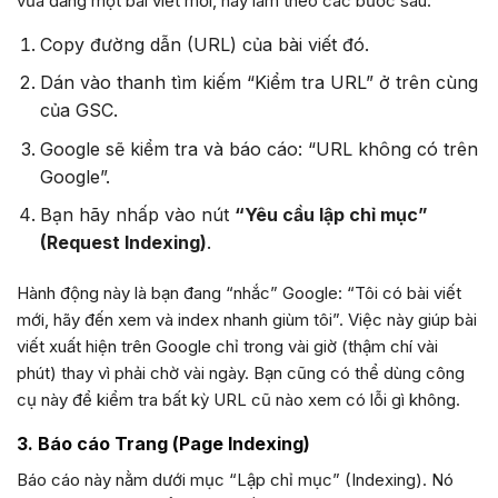
vừa đăng một bài viết mới, hãy làm theo các bước sau:
Copy đường dẫn (URL) của bài viết đó.
Dán vào thanh tìm kiếm “Kiểm tra URL” ở trên cùng
của GSC.
Google sẽ kiểm tra và báo cáo: “URL không có trên
Google”.
Bạn hãy nhấp vào nút
“Yêu cầu lập chỉ mục”
(Request Indexing)
.
Hành động này là bạn đang “nhắc” Google: “Tôi có bài viết
mới, hãy đến xem và index nhanh giùm tôi”. Việc này giúp bài
viết xuất hiện trên Google chỉ trong vài giờ (thậm chí vài
phút) thay vì phải chờ vài ngày. Bạn cũng có thể dùng công
cụ này để kiểm tra bất kỳ URL cũ nào xem có lỗi gì không.
3. Báo cáo Trang (Page Indexing)
Báo cáo này nằm dưới mục “Lập chỉ mục” (Indexing). Nó