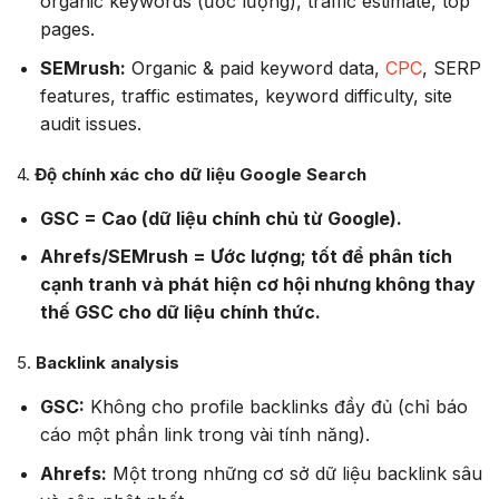
organic keywords (ước lượng), traffic estimate, top
pages.
SEMrush:
Organic & paid keyword data,
CPC
, SERP
features, traffic estimates, keyword difficulty, site
audit issues.
4.
Độ chính xác cho dữ liệu Google Search
GSC = Cao (dữ liệu chính chủ từ Google).
Ahrefs/SEMrush = Ước lượng; tốt để phân tích
cạnh tranh và phát hiện cơ hội nhưng không thay
thế GSC cho dữ liệu chính thức.
5.
Backlink analysis
GSC:
Không cho profile backlinks đầy đủ (chỉ báo
cáo một phần link trong vài tính năng).
Ahrefs:
Một trong những cơ sở dữ liệu backlink sâu