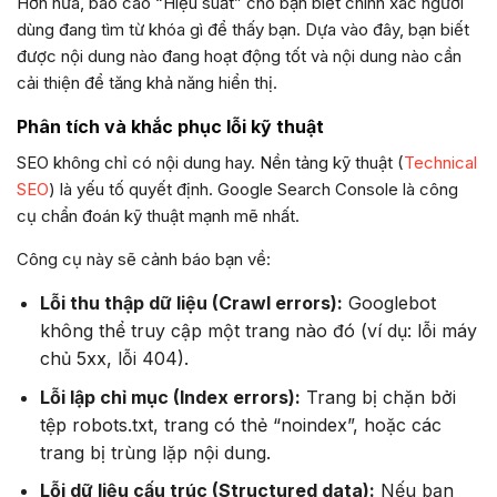
Hơn nữa, báo cáo “Hiệu suất” cho bạn biết chính xác người
dùng đang tìm từ khóa gì để thấy bạn. Dựa vào đây, bạn biết
được nội dung nào đang hoạt động tốt và nội dung nào cần
cải thiện để tăng khả năng hiển thị.
Phân tích và khắc phục lỗi kỹ thuật
SEO không chỉ có nội dung hay. Nền tảng kỹ thuật (
Technical
SEO
) là yếu tố quyết định. Google Search Console là công
cụ chẩn đoán kỹ thuật mạnh mẽ nhất.
Công cụ này sẽ cảnh báo bạn về:
Lỗi thu thập dữ liệu (Crawl errors):
Googlebot
không thể truy cập một trang nào đó (ví dụ: lỗi máy
chủ 5xx, lỗi 404).
Lỗi lập chỉ mục (Index errors):
Trang bị chặn bởi
tệp robots.txt, trang có thẻ “noindex”, hoặc các
trang bị trùng lặp nội dung.
Lỗi dữ liệu cấu trúc (Structured data):
Nếu bạn