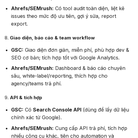
Ahrefs/SEMrush:
Có tool audit toàn diện, liệt kê
issues theo mức độ ưu tiên, gợi ý sửa, report
export.
8.
Giao diện, báo cáo & team workflow
GSC:
Giao diện đơn giản, miễn phí, phù hợp dev &
SEO cơ bản; tích hợp tốt với Google Analytics.
Ahrefs/SEMrush:
Dashboard & báo cáo chuyên
sâu, white-label/reporting, thích hợp cho
agency/teams trả phí.
9.
API & tích hợp
GSC:
Có
Search Console API
(dùng để lấy dữ liệu
chính xác từ Google).
Ahrefs/SEMrush:
Cung cấp API trả phí, tích hợp
nhiều công cụ khác, tiện cho automation và