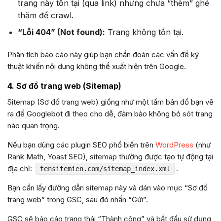
trang này tồn tại (qua link) nhưng chưa “thèm” ghé
thăm để crawl.
“Lỗi 404” (Not found):
Trang không tồn tại.
Phân tích báo cáo này giúp bạn chẩn đoán các vấn đề kỹ
thuật khiến nội dung không thể xuất hiện trên Google.
4. Sơ đồ trang web (Sitemap)
Sitemap (Sơ đồ trang web) giống như một tấm bản đồ bạn vẽ
ra để Googlebot đi theo cho dễ, đảm bảo không bỏ sót trang
nào quan trọng.
Nếu bạn dùng các plugin SEO phổ biến trên
WordPress
(như
Rank Math, Yoast SEO), sitemap thường được tạo tự động tại
địa chỉ:
.
tensitemien.com/sitemap_index.xml
Bạn cần lấy đường dẫn sitemap này và dán vào mục “Sơ đồ
trang web” trong GSC, sau đó nhấn “Gửi”.
GSC sẽ báo cáo trạng thái “Thành công” và bắt đầu sử dụng