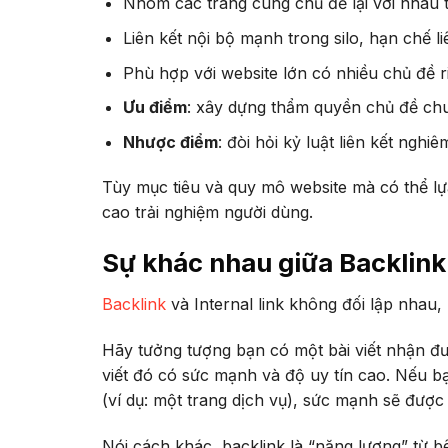
Nhóm các trang cùng chủ đề lại với nhau th
Liên kết nội bộ mạnh trong silo, hạn chế li
Phù hợp với website lớn có nhiều chủ đề ri
Ưu điểm
: xây dựng thẩm quyền chủ đề ch
Nhược điểm
: đòi hỏi kỷ luật liên kết nghiê
Tùy mục tiêu và quy mô website mà có thể lự
cao trải nghiệm người dùng.
Sự khác nhau giữa Backlink 
Backlink
và Internal link không đối lập nhau,
Hãy tưởng tượng bạn có một bài viết nhận đ
viết đó có sức mạnh và độ uy tín cao. Nếu bạn
(ví dụ: một trang dịch vụ), sức mạnh sẽ được 
Nói cách khác, backlink là “năng lượng” từ bê