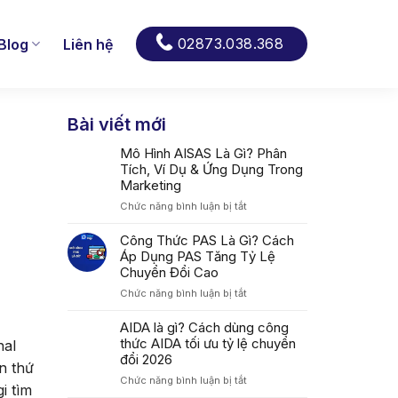
02873.038.368
Blog
Liên hệ
Bài viết mới
Mô Hình AISAS Là Gì? Phân
Tích, Ví Dụ & Ứng Dụng Trong
Marketing
ở
Chức năng bình luận bị tắt
Mô
Hình
Công Thức PAS Là Gì? Cách
AISAS
Áp Dụng PAS Tăng Tỷ Lệ
Là
Chuyển Đổi Cao
Gì?
ở
Chức năng bình luận bị tắt
Phân
Công
Tích,
Thức
AIDA là gì? Cách dùng công
Ví
PAS
thức AIDA tối ưu tỷ lệ chuyển
Dụ
nal
Là
&
đổi 2026
n thứ
Gì?
Ứng
ở
Chức năng bình luận bị tắt
Cách
Dụng
i tìm
AIDA