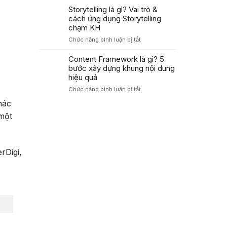
Áp
Trong
là
Storytelling là gì? Vai trò &
Dụng
Marketing
gì?
cách ứng dụng Storytelling
PAS
Cách
Tăng
chạm KH
dùng
Tỷ
ở
Chức năng bình luận bị tắt
công
Lệ
Storytelling
thức
Chuyển
là
Content Framework là gì? 5
AIDA
Đổi
gì?
bước xây dựng khung nội dung
tối
Cao
Vai
ưu
hiệu quả
trò
tỷ
ở
Chức năng bình luận bị tắt
&
lệ
Content
cách
chuyển
hác
Framework
ứng
đổi
là
 một
dụng
2026
gì?
Storytelling
5
chạm
bước
KH
xây
rDigi,
dựng
khung
nội
dung
hiệu
quả