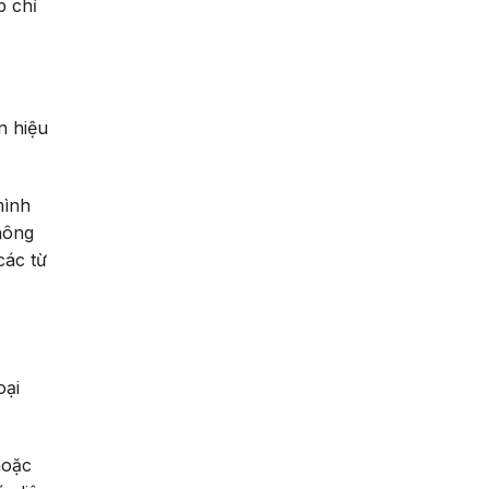
p chỉ
n hiệu
mình
ông
các từ
oại
hoặc