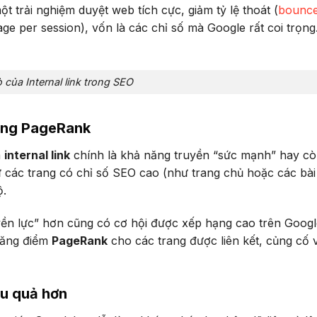
t trải nghiệm duyệt web tích cực, giảm tỷ lệ thoát (
bounce
ge per session), vốn là các chỉ số mà Google rất coi trọng
ò của Internal link trong SEO
Tăng PageRank
a
internal link
chính là khả năng truyền “sức mạnh” hay cò
 các trang có chỉ số SEO cao (như trang chủ hoặc các bài 
ộ.
uyền lực” hơn cũng có cơ hội được xếp hạng cao trên Googl
tăng điểm
PageRank
cho các trang được liên kết, củng cố v
ệu quả hơn