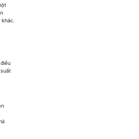
một
àn
e khác.
 điều
 suất
ên
n
hả