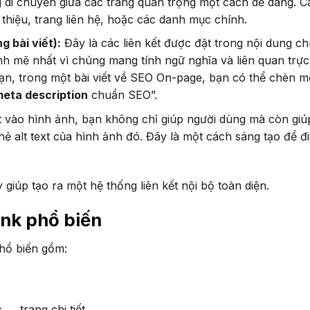
 di chuyển giữa các trang quan trọng một cách dễ dàng. Cá
i thiệu, trang liên hệ, hoặc các danh mục chính.
g bài viết):
Đây là các liên kết được đặt trong nội dung ch
 mẽ nhất vì chúng mang tính ngữ nghĩa và liên quan trực 
n, trong một bài viết về SEO On-page, bạn có thể chèn mộ
eta description
chuẩn SEO”.
t vào hình ảnh, bạn không chỉ giúp người dùng mà còn giú
ẻ alt text của hình ảnh đó. Đây là một cách sáng tạo để đi
 giúp tạo ra một hệ thống liên kết nội bộ toàn diện.
ink phổ biến
phổ biến gồm:
→ trang chi tiết.