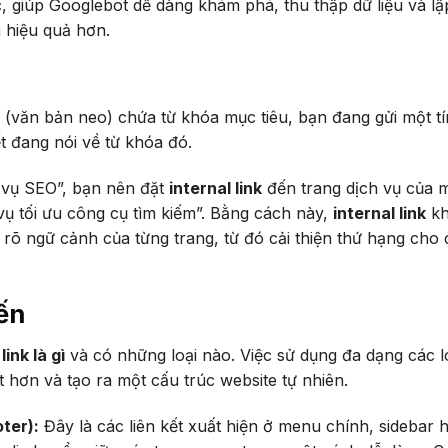
c, giúp Googlebot dễ dàng khám phá, thu thập dữ liệu và lậ
 hiệu quả hơn.
(văn bản neo) chứa từ khóa mục tiêu, bạn đang gửi một tí
 đang nói về từ khóa đó.
 vụ SEO”, bạn nên đặt
internal link
đến trang dịch vụ của 
vụ tối ưu công cụ tìm kiếm”. Bằng cách này,
internal link
kh
rõ ngữ cảnh của từng trang, từ đó cải thiện thứ hạng cho 
iến
link là gì
và có những loại nào. Việc sử dụng đa dạng các l
ốt hơn và tạo ra một cấu trúc website tự nhiên.
ter):
Đây là các liên kết xuất hiện ở menu chính, sidebar 