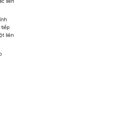
c liên
ính
tiếp
t liên
p