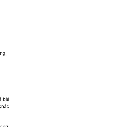
âng
á bài
 khác
ượng