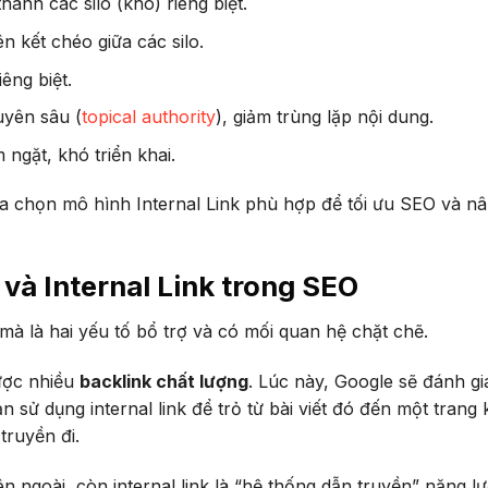
ành các silo (kho) riêng biệt.
ên kết chéo giữa các silo.
êng biệt.
uyên sâu (
topical authority
), giảm trùng lặp nội dung.
m ngặt, khó triển khai.
a chọn mô hình Internal Link phù hợp để tối ưu SEO và n
và Internal Link trong SEO
 mà là hai yếu tố bổ trợ và có mối quan hệ chặt chẽ.
ược nhiều
backlink chất lượng
. Lúc này, Google sẽ đánh gi
 sử dụng internal link để trỏ từ bài viết đó đến một trang
truyền đi.
n ngoài, còn internal link là “hệ thống dẫn truyền” năng l