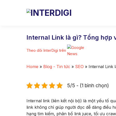
Skip
to
content
Internal Link là gì? Tổng hợp 
Theo dõi InterDigi trên
Home
»
Blog - Tin tức
»
SEO
»
Internal Link
5/5 - (1 bình chọn)
Internal link (liên kết nội bộ) là một yếu tố
link không chỉ giúp người đọc dễ dàng điều h
hạng tìm kiếm, phân bổ link juice, tối ưu cra