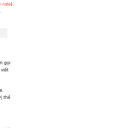
 rate
)
.
n gọi
viết
e.
ị thế