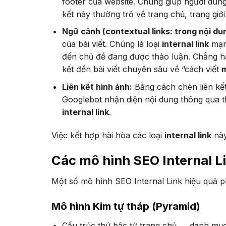
footer của website. Chúng giúp người dùng
kết này thường trỏ về trang chủ, trang giớ
Ngữ cảnh (contextual links: trong nội dun
của bài viết. Chúng là loại
internal link
mạnh
đến chủ đề đang được thảo luận. Chẳng hạ
kết đến bài viết chuyên sâu về “cách viết
m
Liên kết hình ảnh:
Bằng cách chèn liên kế
Googlebot nhận diện nội dung thông qua th
internal link
.
Việc kết hợp hài hòa các loại
internal link
này
Các mô hình SEO Internal L
Một số mô hình SEO Internal Link hiệu quả 
Mô hình Kim tự tháp (Pyramid)
Cấu trúc thứ bậc từ trang chủ → danh mục 