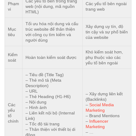
Các yếu tố bên trong trang
Phạm
Các yếu tố bên ngoài
web (nội dung, mã nguồn
vi
trang web
HTML)
Tối ưu hóa nội dung và cấu
Xây dựng uy tín, độ
Mục
trúc website để thân thiện
tin cậy và sự phổ biến
tiêu
với công cụ tìm kiếm và
của website
người dùng
Khó kiểm soát hơn,
Kiểm
Hoàn toàn kiểm soát được
phụ thuộc vào các
soát
yếu tố bên ngoài
– Tiêu đề (Title Tag)
– Thẻ mô tả (Meta
Description)
– URL
– Xây dựng liên kết
– Thẻ Heading (H1-H6)
(Backlinks)
– Nội dung
Các
–
Social Media
– Hình ảnh
yếu
Marketing
– Liên kết nội bộ (Internal
tố
– Brand Mentions
Link)
chính
–
Influencer
– Tốc độ tải trang
Marketing
– Thân thiện với thiết bị di
– …
động