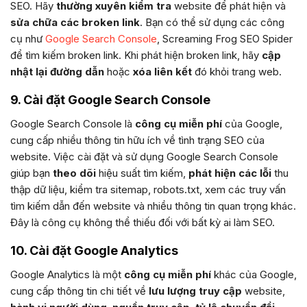
SEO. Hãy
thường xuyên kiểm tra
website để phát hiện và
sửa chữa các broken link
. Bạn có thể sử dụng các công
cụ như
Google Search Console
, Screaming Frog SEO Spider
để tìm kiếm broken link. Khi phát hiện broken link, hãy
cập
nhật lại đường dẫn
hoặc
xóa liên kết
đó khỏi trang web.
9. Cài đặt Google Search Console
Google Search Console là
công cụ miễn phí
của Google,
cung cấp nhiều thông tin hữu ích về tình trạng SEO của
website. Việc cài đặt và sử dụng Google Search Console
giúp bạn
theo dõi
hiệu suất tìm kiếm,
phát hiện các lỗi
thu
thập dữ liệu, kiểm tra sitemap, robots.txt, xem các truy vấn
tìm kiếm dẫn đến website và nhiều thông tin quan trọng khác.
Đây là công cụ không thể thiếu đối với bất kỳ ai làm SEO.
10. Cài đặt Google Analytics
Google Analytics là một
công cụ miễn phí
khác của Google,
cung cấp thông tin chi tiết về
lưu lượng truy cập
website,