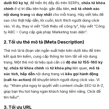
dưới 60 ký tự
, để hiển thị đầy đủ trên SERPs,
chứa từ khóa
chính
ở vị trí đầu tiên hoặc gần đầu tiên,
mô tả chính xác
nội dung trang
và
duy nhất
cho mỗi trang. Hãy viết tiêu đề
sao cho thật hấp dẫn, lôi cuốn, kích thích người dùng click
vào. Ví dụ, thay vì viết “Giới thiệu về công ty”, hãy viết “Công
ty ABC – Cung cấp giải pháp Marketing toàn diện”.
2. Tối ưu thẻ mô tả (Meta Description)
Thẻ mô tả là đoạn văn ngắn xuất hiện bên dưới tiêu đề trên
kết quả tìm kiếm, cung cấp thông tin tóm tắt về nội dung
trang. Một thẻ mô tả hiệu quả cần có
độ dài từ 155-160 ký
tự
,
chứa từ khóa chính
và
từ khóa phụ
liên quan,
mô tả
súc tích, hấp dẫn
nội dung trang và
kêu gọi hành động
(call-to-action)
để khuyến khích người dùng click vào. Ví
dụ: “Khám phá ngay bí quyết viết content chuẩn SEO từ A-Z,
giúp bạn thu hút hàng ngàn khách hàng tiềm năng. Click để
tìm hiểu!”.
3. Tối ưu URL