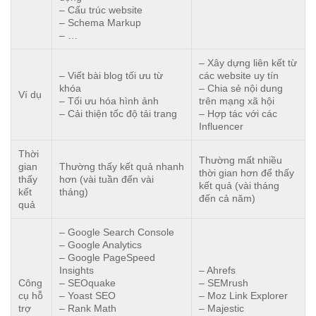
– Cấu trúc website
– Schema Markup
– …
– Xây dựng liên kết từ
– Viết bài blog tối ưu từ
các website uy tín
khóa
– Chia sẻ nội dung
Ví dụ
– Tối ưu hóa hình ảnh
trên mạng xã hội
– Cải thiện tốc độ tải trang
– Hợp tác với các
Influencer
Thời
Thường mất nhiều
gian
Thường thấy kết quả nhanh
thời gian hơn để thấy
thấy
hơn (vài tuần đến vài
kết quả (vài tháng
kết
tháng)
đến cả năm)
quả
– Google Search Console
– Google Analytics
– Google PageSpeed
Insights
– Ahrefs
Công
– SEOquake
– SEMrush
cụ hỗ
– Yoast SEO
– Moz Link Explorer
trợ
– Rank Math
– Majestic