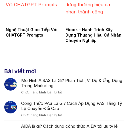
Nghệ Thuật Giao Tiếp Với
Ebook – Hành Trình Xây
CHATGPT Prompts
Dựng Thương Hiệu Cá Nhân
Chuyên Nghiệp
Bài viết mới
Mô Hình AISAS Là Gì? Phân Tích, Ví Dụ & Ứng Dụng
Trong Marketing
ở
Chức năng bình luận bị tắt
Mô
Hình
Công Thức PAS Là Gì? Cách Áp Dụng PAS Tăng Tỷ
AISAS
Lệ Chuyển Đổi Cao
Là
ở
Chức năng bình luận bị tắt
Gì?
Công
Phân
Thức
AIDA là gì? Cách dùng công thức AIDA tối ưu tỷ lệ
Tích,