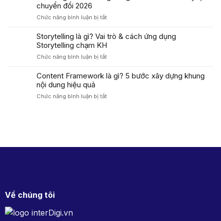
PAS
chuyển đổi 2026
Ví
Là
Dụ
ở
Chức năng bình luận bị tắt
Gì?
&
AIDA
Cách
Ứng
là
Storytelling là gì? Vai trò & cách ứng dụng
Áp
Dụng
gì?
Storytelling chạm KH
Dụng
Trong
Cách
PAS
Marketing
ở
Chức năng bình luận bị tắt
dùng
Tăng
Storytelling
công
Tỷ
là
Content Framework là gì? 5 bước xây dựng khung
thức
Lệ
gì?
nội dung hiệu quả
AIDA
Chuyển
Vai
tối
Đổi
ở
Chức năng bình luận bị tắt
trò
ưu
Cao
Content
&
tỷ
Framework
cách
lệ
là
ứng
chuyển
gì?
dụng
đổi
5
Storytelling
2026
bước
chạm
xây
KH
dựng
khung
nội
dung
Về chúng tôi
hiệu
quả