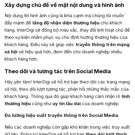
Xây dựng chủ đề về mặt nội dung và hình ảnh
Nội dung thì hình ảnh cũng là khía cạnh mà chúng tôi muốn
đẩy mạnh để
tăng độ nhận diện thương hiệu
cho khách
hàng. InterDigi sẽ đồng bộ màu sắc, thay đổi linh hoạt chủ đề
theo sự kiện nhằm phục vụ cho định hướng thương hiệu của
khách hàng. Điều này sẽ giúp việc
truyền thông trên mạng
xã hội
sẽ hiệu quả hơn, đem đến cho doanh nghiệp nhiều
khách hàng hơn.
Theo dõi và tương tác trên Social Media
Hãy yên tâm! InterDigi sẽ hỗ trợ bạn theo dõi các trang mạng
xã hội, theo dõi lượt tương tác, phản hồi những thắc mắc của
khách hàng. Thông qua đó giúp khách hàng cảm nhận rõ
tính
thương hiệu
cũng như
uy tín lâu dài
của doanh nghiệp
Đo lường hiệu suất truyền thông trên Social Media
Nếu các doanh nghiệp còn gặp khó khăn trong việc truy xuất
dữ liệu. Đừng lo! InterDigi sẽ hỗ trợ bạn
theo dõi lượt thích,