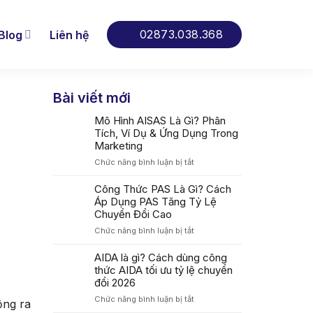
02873.038.368
Blog
Liên hệ
Bài viết mới
Mô Hình AISAS Là Gì? Phân
Tích, Ví Dụ & Ứng Dụng Trong
Marketing
ở
Chức năng bình luận bị tắt
Mô
Hình
Công Thức PAS Là Gì? Cách
AISAS
Áp Dụng PAS Tăng Tỷ Lệ
Là
Chuyển Đổi Cao
Gì?
ở
Chức năng bình luận bị tắt
Phân
Công
Tích,
Thức
AIDA là gì? Cách dùng công
Ví
PAS
thức AIDA tối ưu tỷ lệ chuyển
Dụ
Là
&
đổi 2026
Gì?
Ứng
ở
Chức năng bình luận bị tắt
Cách
ộng ra
Dụng
AIDA