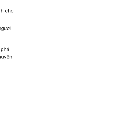
ch cho
người
 phá
huyện