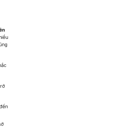
ên
hiểu
cũng
hắc
trở
 đến
sở