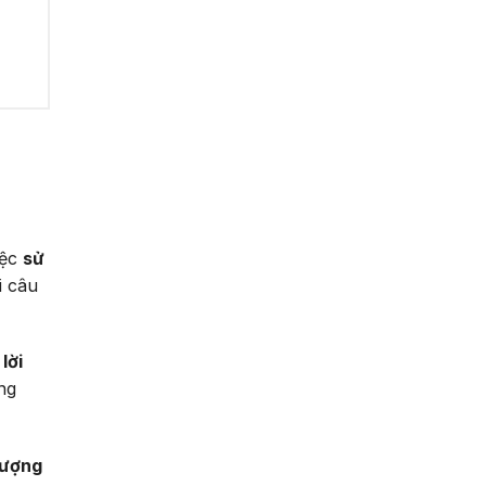
iệc
sử
i câu
lời
ng
lượng