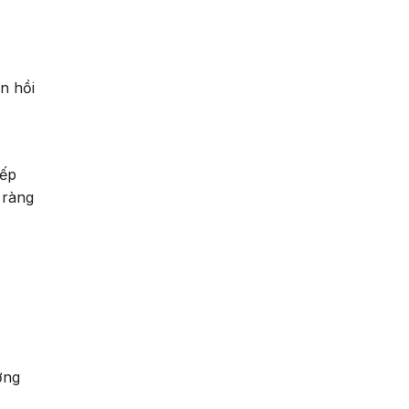
n hồi
iếp
 ràng
ớng