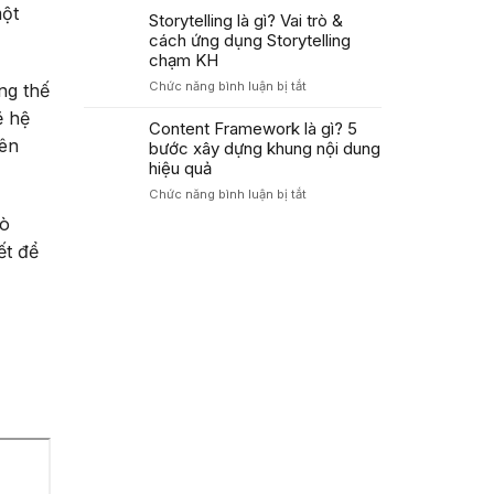
Áp
Trong
một
là
Storytelling là gì? Vai trò &
Dụng
Marketing
gì?
cách ứng dụng Storytelling
PAS
Cách
Tăng
chạm KH
dùng
Tỷ
ở
Chức năng bình luận bị tắt
ng thế
công
Lệ
Storytelling
thức
Chuyển
ẽ hệ
là
Content Framework là gì? 5
AIDA
Đổi
gì?
yên
bước xây dựng khung nội dung
tối
Cao
Vai
ưu
hiệu quả
trò
tỷ
ở
Chức năng bình luận bị tắt
&
lệ
Content
cách
chuyển
rò
Framework
ứng
đổi
ết để
là
dụng
2026
gì?
Storytelling
5
chạm
bước
KH
xây
dựng
khung
nội
dung
hiệu
quả