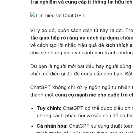
trải nghiệm và cung cấp ít thông tin hữu ích
Vì lý do đó, cuốn sách điện tử này ra đời. 
tắc giao tiếp rõ ràng
và cách áp dụng
chúng 
về cách tạo lời nhắc hiệu quả để
kích thích 
chia sẻ những mẹo và cảnh báo tránh những
Dù bạn là người mới bắt đầu hay người dùn
chắn có điều gì đó để cung cấp cho bạn. Bắ
ChatGPT không chỉ xử lý ngôn ngữ tự nhiên 
thành một
công cụ mạnh mẽ cho cuộc trò 
Tùy chỉnh:
ChatGPT có thể được điều chỉn
phong cách phản hồi và các chủ đề có thể
Cá nhân hóa:
ChatGPT sử dụng thuật toán