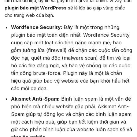
làm mất dữ liệu, uy tín và gây thiệt hại về tài chính. Vì vậy, các
plugin bảo mật WordPress
sẽ là lớp áo giáp vững chắc
cho trang web của bạn.
Wordfence Security:
Đây là một trong những
plugin bảo mật toàn diện nhất. Wordfence Security
cung cấp một loạt các tính năng mạnh mẽ, bao
gồm tường lửa (firewall) để chặn các cuộc tấn công
độc hại, quét mã độc (malware scan) để tìm và loại
bỏ các file đáng ngờ, và bảo vệ chống lại các cuộc
tấn công brute-force. Plugin này là một lá chắn
hiệu quả giúp bảo vệ website của bạn khỏi hầu hết
các mối đe dọa.
Akismet Anti-Spam:
Bình luận spam là một vấn đề
phổ biến mà nhiều website gặp phải. Akismet Anti-
Spam giúp tự động lọc và chặn các bình luận spam
một cách hiệu quả, giúp bạn tiết kiệm thời gian và
giữ cho phần bình luận của website luôn sạch sẽ và