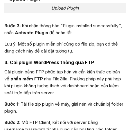
Upload Plugin
Bước 3:
Khi nhận thông báo “Plugin installed successfully.”,
nhấn
Activate Plugin
để hoàn tất.
Lưu ý: Một số plugin miễn phí cũng có file zip, bạn có thể
dùng cách này để cài đặt tương tự.
3. Cài plugin WordPress thông qua FTP
Cài plugin bằng FTP phức tạp hơn và cần kiến thức cơ bản
về
phần mềm FTP
như FileZilla. Phương pháp này phù hợp
khi plugin không tương thích với dashboard hoặc cần kiểm
soát trực tiếp trên server.
Bước 1:
Tải file zip plugin về máy, giải nén và chuẩn bị folder
plugin.
Bước 2:
Mở FTP Client, kết nối với server bằng
username/password từ nhà cung cấp hosting, vào folder