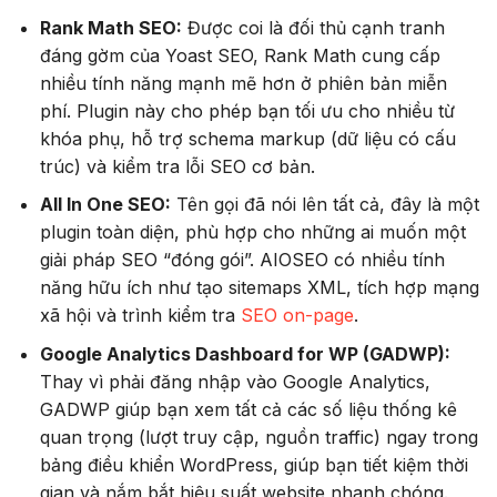
Rank Math SEO:
Được coi là đối thủ cạnh tranh
đáng gờm của Yoast SEO, Rank Math cung cấp
nhiều tính năng mạnh mẽ hơn ở phiên bản miễn
phí. Plugin này cho phép bạn tối ưu cho nhiều từ
khóa phụ, hỗ trợ schema markup (dữ liệu có cấu
trúc) và kiểm tra lỗi SEO cơ bản.
All In One SEO:
Tên gọi đã nói lên tất cả, đây là một
plugin toàn diện, phù hợp cho những ai muốn một
giải pháp SEO “đóng gói”. AIOSEO có nhiều tính
năng hữu ích như tạo sitemaps XML, tích hợp mạng
xã hội và trình kiểm tra
SEO on-page
.
Google Analytics Dashboard for WP (GADWP):
Thay vì phải đăng nhập vào Google Analytics,
GADWP giúp bạn xem tất cả các số liệu thống kê
quan trọng (lượt truy cập, nguồn traffic) ngay trong
bảng điều khiển WordPress, giúp bạn tiết kiệm thời
gian và nắm bắt hiệu suất website nhanh chóng.