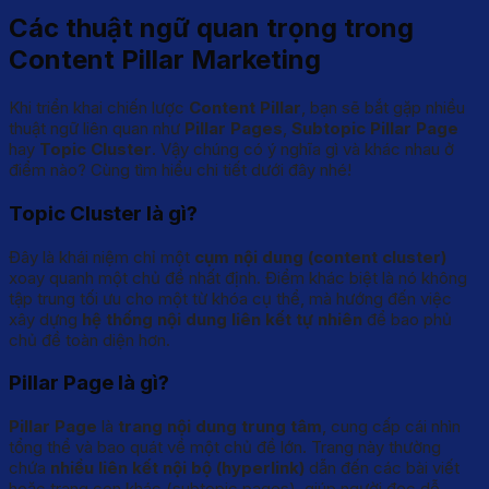
Các thuật ngữ quan trọng trong
Content Pillar Marketing
Khi triển khai chiến lược
Content Pillar
, bạn sẽ bắt gặp nhiều
thuật ngữ liên quan như
Pillar Pages
,
Subtopic Pillar Page
hay
Topic Cluster
. Vậy chúng có ý nghĩa gì và khác nhau ở
điểm nào? Cùng tìm hiểu chi tiết dưới đây nhé!
Topic Cluster là gì?
Đây là khái niệm chỉ một
cụm nội dung (content cluster)
xoay quanh một chủ đề nhất định. Điểm khác biệt là nó không
tập trung tối ưu cho một từ khóa cụ thể, mà hướng đến việc
xây dựng
hệ thống nội dung liên kết tự nhiên
để bao phủ
chủ đề toàn diện hơn.
Pillar Page là gì?
Pillar Page
là
trang nội dung trung tâm
, cung cấp cái nhìn
tổng thể và bao quát về một chủ đề lớn. Trang này thường
chứa
nhiều liên kết nội bộ (hyperlink)
dẫn đến các bài viết
hoặc trang con khác (subtopic pages), giúp người đọc dễ