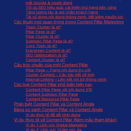
mắt Google & người dùng
Tối ưu SEO hiệu quả, cải thiện thứ hạng bền vững
Tăng tương tác & giữ chân khách hàng
Tái sử dụng nội dung thông minh, tiết kiệm nguồn lực
Các thuật ngữ quan trọng trong Content Pillar Marketing
Topic Cluster là gì?
Pillar Page là gì?
Pillar Cluster là gì?
Subtopic Pillar Page là gì?
Core Topic là gì?
Evergreen Content là gì?
SEO Optimization là gì?
Content Cluster là gì?
Cấu trúc chuẩn của một Content Pillar
Pillar Page – Trang nội dung trụ cột
Cluster Content – Các bài viết vệ tinh
Internal Linking – Liên kết nội bộ thông minh
Các loại Content Pillar phổ biến hiện nay
Content Pillar Page với nội dung X10
Content Subtopic Pillar Page
Content Resource Pillar Page
Phân biệt Content Pillar và Content Angle
Bảng so sánh Content Pillar và Content Angle
Ví dụ thực tế để dễ hình dung
Ví dụ thực tế về Content Pillar (Kèm mẫu tham khảo)
Ví dụ 1: Lĩnh vực Digital Marketing
Ví dụ 2: Lĩnh vực Chăm sóc da