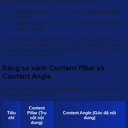
Về cơ bản, sự khác biệt có thể tóm gọn như sau:
Content Pillar
trả lời cho câu hỏi:
“Nói về cái gì?”
(What).
Content Angle
trả lời cho câu hỏi:
“Nói như thế
nào?”
(How).
Content Pillar là chủ đề lớn, là khung xương cho chiến lược của
bạn. Còn Content Angle chính là “thịt da”, là lăng kính sáng tạo
mà bạn sử dụng để khai thác chủ đề lớn đó, làm cho nội dung
trở nên độc đáo và hấp dẫn hơn.
Bảng so sánh Content Pillar và
Content Angle
Để giúp bạn hiểu rõ, InterDigi sẽ phân tích sự khác biệt cốt lõi
qua bảng so sánh dưới đây:
Content
Tiêu
Pillar (Trụ
Content Angle (Góc độ nội
chí
cột nội
dung)
dung)