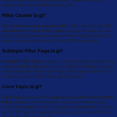
dàng đào sâu vào từng khía cạnh cụ thể.
Pillar Cluster là gì?
Đây là
nhóm các nội dung chi tiết
có liên quan trực tiếp đế
n
chủ đề cốt lõi (Core Topic). Các
nội dung này được tổ chức
thành hệ thống và liên kết qua lại với Pillar Page, tạo nên một
mạng lưới nội dung liền mạch, hỗ trợ SEO hiệu quả hơn.
Subtopic Pillar Page là gì?
Subtopic Pillar Page
(trang trụ cột cho chủ đề phụ) tập trung
vào
các chủ đề nhỏ
nằm trong chủ đề chính. Những trang này
thường được liên kết từ Pillar Page, nhằm cung cấp thông tin
chuyên sâu và chi tiết về từng chủ đề cụ thể.
Core Topic là gì?
Core Topic
được xem là
trung tâm của chiến lược Content
Pillar
, đại diện cho một lĩnh vực hoặc chủ đề rộng mà bạn
muốn tập trung phát triển. Nó giúp xác định hướng đi, mục tiêu
và chủ đề trọng tâm, qua đó xây dựng uy tín và chuyên môn
cho thương hiệu trong ngành.