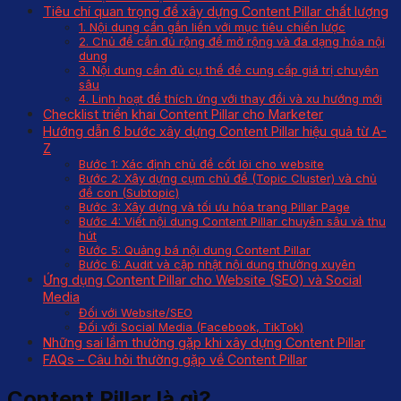
Tiêu chí quan trọng để xây dựng Content Pillar chất lượng
1. Nội dung cần gắn liền với mục tiêu chiến lược
2. Chủ đề cần đủ rộng để mở rộng và đa dạng hóa nội
dung
3. Nội dung cần đủ cụ thể để cung cấp giá trị chuyên
sâu
4. Linh hoạt để thích ứng với thay đổi và xu hướng mới
Checklist triển khai Content Pillar cho Marketer
Hướng dẫn 6 bước xây dựng Content Pillar hiệu quả từ A-
Z
Bước 1: Xác định chủ đề cốt lõi cho website
Bước 2: Xây dựng cụm chủ đề (Topic Cluster) và chủ
đề con (Subtopic)
Bước 3: Xây dựng và tối ưu hóa trang Pillar Page
Bước 4: Viết nội dung Content Pillar chuyên sâu và thu
hút
Bước 5: Quảng bá nội dung Content Pillar
Bước 6: Audit và cập nhật nội dung thường xuyên
Ứng dụng Content Pillar cho Website (SEO) và Social
Media
Đối với Website/SEO
Đối với Social Media (Facebook, TikTok)
Những sai lầm thường gặp khi xây dựng Content Pillar
FAQs – Câu hỏi thường gặp về Content Pillar
Content Pillar là gì?