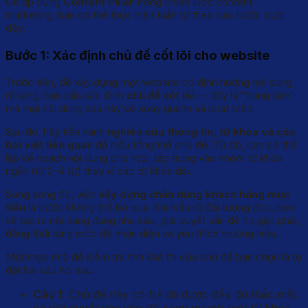
Để áp dụng
Content Pillar
trong chiến lược content
marketing, bạn có thể thực hiện tuần tự theo các bước dưới
đây:
Bước 1: Xác định chủ đề cốt lõi cho website
Trước tiên, để xây dựng một website có định hướng nội dung
rõ ràng, bạn cần xác định
chủ đề cốt lõi
— đây là “trung tâm”
mà mọi nội dung sau này sẽ xoay quanh và phát triển.
Sau đó, hãy tiến hành
nghiên cứu thông tin, từ khóa và các
bài viết liên quan
để hiểu tổng thể chủ đề. Từ đó, bạn có thể
lập kế hoạch nội dung phù hợp, tập trung vào nhóm từ khóa
ngắn (từ 2–4 từ) thay vì các từ khóa dài.
Song song đó, việc
xây dựng chân dung khách hàng mục
tiêu
là bước không thể bỏ qua. Khi hiểu rõ đối tượng đọc, bạn
sẽ tạo ra nội dung đúng nhu cầu, giải quyết vấn đề họ gặp phải,
đồng thời tăng mức độ nhận diện và yêu thích thương hiệu.
Một mẹo nhỏ để kiểm tra tính khả thi của chủ đề bạn chọn là tự
đặt hai câu hỏi sau:
Câu 1:
Chủ đề này có trả lời được đầy đủ thắc mắc