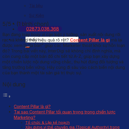
Tài liệu
Sự Kiện
Liên hệ
5/5 - (1 bình chọn)
02873.038.368
Bạn đang loay hoay vì cạn kiệt ý tưởng, sản xuất nội dung rời
rạc và không thấy hiệu quả rõ rệt?
Content Pillar là gì
mà lại
được xem là “la bàn” giúp các Marketer thoát khỏi sự hỗn loạn
đó? Trong bài viết này, InterDigi sẽ không chỉ định nghĩa, mà
còn cung cấp một bản đồ chi tiết từ A-Z, giúp bạn xây dựng
một chiến lược nội dung vững chắc, thu hút đúng đối tượng và
tăng trưởng bền vững. Hãy cùng đi sâu vào cách biến nội dung
của bạn thành một tài sản giá trị thực sự.
Nội dung
Content Pillar là gì?
Tại sao Content Pillar tối quan trọng trong chiến lược
Marketing?
Tổ chức & Lập kế hoạch
Xây dựng vị thế chuyên gia (Topical Authority) trong