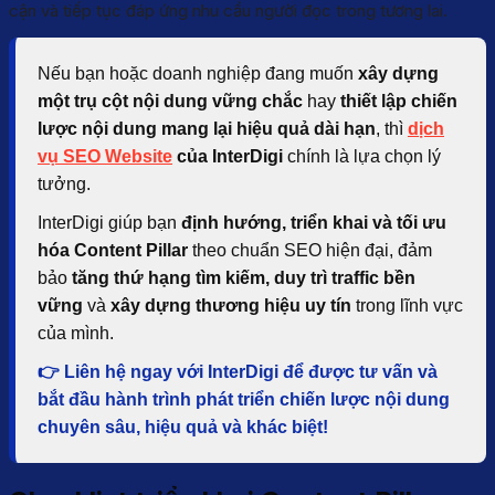
cận và tiếp tục đáp ứng nhu cầu người đọc trong tương lai.
Nếu bạn hoặc doanh nghiệp đang muốn
xây dựng
một trụ cột nội dung vững chắc
hay
thiết lập chiến
lược nội dung mang lại hiệu quả dài hạn
, thì
dịch
vụ SEO Website
của InterDigi
chính là lựa chọn lý
tưởng.
InterDigi giúp bạn
định hướng, triển khai và tối ưu
hóa Content Pillar
theo chuẩn SEO hiện đại, đảm
bảo
tăng thứ hạng tìm kiếm, duy trì traffic bền
vững
và
xây dựng thương hiệu uy tín
trong lĩnh vực
của mình.
👉
Liên hệ ngay với InterDigi
để được tư vấn và
bắt đầu hành trình phát triển chiến lược nội dung
chuyên sâu, hiệu quả và khác biệt!