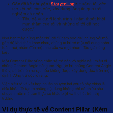
Góc độ kể chuyện (
Storytelling
):
Hướng tới việc
tạo kết nối cảm xúc, xây dựng lòng tin qua trải
nghiệm cá nhân.
Tiêu đề ví dụ: “Hành trình 1 năm thoát khỏi
mụn thâm của tôi và những gì tôi đã học
được.”
Như bạn thấy, cùng một chủ đề “Chăm sóc da” nhưng với mỗi
góc độ khai thác khác nhau, chúng ta lại có một nội dung hoàn
toàn mới, nhắm đến một nhu cầu và một nhóm độc giả riêng
biệt.
Một Content Pillar vững chắc sẽ trở nên vô nghĩa nếu thiếu đi
những Content Angle sáng tạo. Ngược lại, những Content Angle
thú vị sẽ trở nên rời rạc nếu không được xây dựng dựa trên một
định hướng trụ cột rõ ràng.
Việc hiểu rõ và kết hợp nhuần nhuyễn hai yếu tố này chính là
chìa khóa để tạo ra những nội dung không chỉ có chiều sâu
chuyên môn mà còn thực sự khác biệt và thu hút trên thị
trường.
Ví dụ thực tế về Content Pillar (Kèm