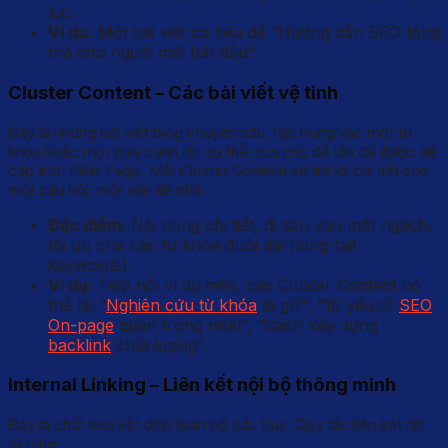
lục.
Ví dụ:
Một bài viết có tiêu đề “Hướng dẫn SEO tổng
thể cho người mới bắt đầu”.
Cluster Content – Các bài viết vệ tinh
Đây là những bài viết blog chuyên sâu, tập trung vào một từ
khóa hoặc một khía cạnh rất cụ thể của chủ đề lớn đã được đề
cập trên Pillar Page. Mỗi Cluster Content sẽ trả lời chi tiết cho
một câu hỏi, một vấn đề nhỏ.
Đặc điểm:
Nội dung chi tiết, đi sâu vào một ngách,
tối ưu cho các từ khóa đuôi dài (long-tail
keywords).
Ví dụ:
Tiếp nối ví dụ trên, các Cluster Content có
thể là: “
Nghiên cứu từ khóa
là gì?”, “10 yếu tố
SEO
On-page
quan trọng nhất”, “Cách xây dựng
backlink
chất lượng”.
Internal Linking – Liên kết nội bộ thông minh
Đây là chất keo kết dính toàn bộ cấu trúc. Quy tắc liên kết rất
rõ ràng: