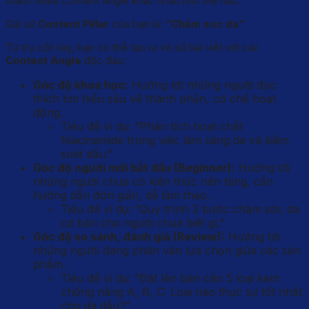
thành nhiều Content Angle khác nhau như thế nào.
Giả sử
Content Pillar
của bạn là:
“Chăm sóc da”
.
Từ trụ cột này, bạn có thể tạo ra vô số bài viết với các
Content Angle
độc đáo:
Góc độ khoa học:
Hướng tới những người đọc
thích tìm hiểu sâu về thành phần, cơ chế hoạt
động.
Tiêu đề ví dụ: “Phân tích hoạt chất
Niacinamide trong việc làm sáng da và kiểm
soát dầu.”
Góc độ người mới bắt đầu (Beginner):
Hướng tới
những người chưa có kiến thức nền tảng, cần
hướng dẫn đơn giản, dễ làm theo.
Tiêu đề ví dụ: “Quy trình 3 bước chăm sóc da
cơ bản cho người chưa biết gì.”
Góc độ so sánh, đánh giá (Review):
Hướng tới
những người đang phân vân lựa chọn giữa các sản
phẩm.
Tiêu đề ví dụ: “Đặt lên bàn cân 5 loại kem
chống nắng A, B, C: Loại nào thực sự tốt nhất
cho da dầu?”