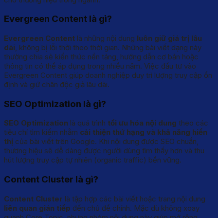
Evergreen Content là gì?
Evergreen Content
là những nội dung
luôn giữ giá trị lâu
dài
, không bị lỗi thời theo thời gian. Những bài viết dạng này
thường chia sẻ kiến thức nền tảng, hướng dẫn cơ bản hoặc
thông tin có thể áp dụng trong nhiều năm. Việc đầu tư vào
Evergreen Content giúp doanh nghiệp duy trì lượng truy cập ổn
định và giữ chân độc giả lâu dài.
SEO Optimization là gì?
SEO Optimization
là quá trình
tối ưu hóa nội dung
theo các
tiêu chí tìm kiếm nhằm
cải thiện thứ hạng và khả năng hiển
thị
của bài viết trên Google. Khi nội dung được SEO chuẩn,
thương hiệu sẽ dễ dàng được người dùng tìm thấy hơn và thu
hút lượng truy cập tự nhiên (organic traffic) bền vững.
Content Cluster là gì?
Content Cluster
là tập hợp các bài viết hoặc trang nội dung
liên quan gián tiếp
đến chủ đề chính. Mặc dù không xoay
quanh Core Topic, nhưng nhóm nội dung này giúp mở rộng