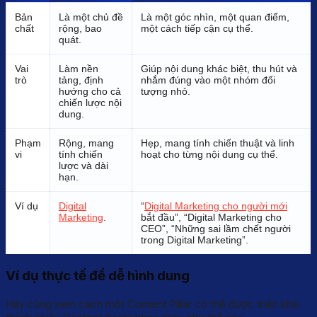
Bản
Là một chủ đề
Là một góc nhìn, một quan điểm,
chất
rộng, bao
một cách tiếp cận cụ thể.
quát.
Vai
Làm nền
Giúp nội dung khác biệt, thu hút và
trò
tảng, định
nhắm đúng vào một nhóm đối
hướng cho cả
tượng nhỏ.
chiến lược nội
dung.
Phạm
Rộng, mang
Hẹp, mang tính chiến thuật và linh
vi
tính chiến
hoạt cho từng nội dung cụ thể.
lược và dài
hạn.
Ví dụ
Digital
“
Digital Marketing cho người mới
Marketing
.
bắt đầu”, “Digital Marketing cho
CEO”, “Những sai lầm chết người
trong Digital Marketing”.
Ví dụ thực tế để dễ hình dung
Hãy cùng xem cách một Content Pillar có thể được triển khai