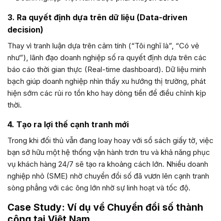
3. Ra quyết định dựa trên dữ liệu (Data-driven
decision)
Thay vì tranh luận dựa trên cảm tính (“Tôi nghĩ là”, “Có vẻ
như”), lãnh đạo doanh nghiệp số ra quyết định dựa trên các
báo cáo thời gian thực (Real-time dashboard). Dữ liệu minh
bạch giúp doanh nghiệp nhìn thấy xu hướng thị trường, phát
hiện sớm các rủi ro tồn kho hay dòng tiền để điều chỉnh kịp
thời.
4. Tạo ra lợi thế cạnh tranh mới
Trong khi đối thủ vẫn đang loay hoay với sổ sách giấy tờ, việc
bạn sở hữu một hệ thống vận hành trơn tru và khả năng phục
vụ khách hàng 24/7 sẽ tạo ra khoảng cách lớn. Nhiều doanh
nghiệp nhỏ (SME) nhờ chuyển đổi số đã vươn lên cạnh tranh
sòng phẳng với các ông lớn nhờ sự linh hoạt và tốc độ.
Case Study: Ví dụ về Chuyển đổi số thành
công tại Việt Nam