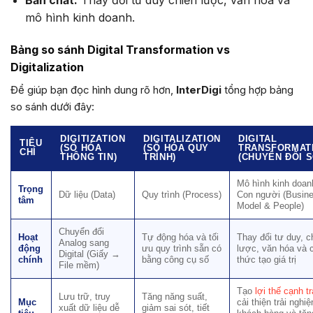
Bản chất:
Thay đổi tư duy chiến lược, văn hóa và
mô hình kinh doanh.
Bảng so sánh Digital Transformation vs
Digitalization
Để giúp bạn đọc hình dung rõ hơn,
InterDigi
tổng hợp bảng
so sánh dưới đây:
DIGITIZATION
DIGITALIZATION
DIGITAL
TIÊU
(SỐ HÓA
(SỐ HÓA QUY
TRANSFORMAT
CHÍ
THÔNG TIN)
TRÌNH)
(CHUYỂN ĐỔI S
Mô hình kinh doan
Trọng
Dữ liệu (Data)
Quy trình (Process)
Con người (Busin
tâm
Model & People)
Chuyển đổi
Hoạt
Tự động hóa và tối
Thay đổi tư duy, c
Analog sang
động
ưu quy trình sẵn có
lược, văn hóa và 
Digital (Giấy →
chính
bằng công cụ số
thức tạo giá trị
File mềm)
Tạo
lợi thế cạnh t
Lưu trữ, truy
Tăng năng suất,
Mục
cải thiện trải nghi
xuất dữ liệu dễ
giảm sai sót, tiết