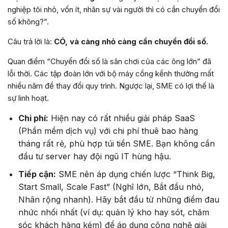
nghiệp tôi nhỏ, vốn ít, nhân sự vài người thì có cần chuyển đổi
số không?”.
Câu trả lời là:
CÓ, và càng nhỏ càng cần chuyển đổi số.
Quan điểm “Chuyển đổi số là sân chơi của các ông lớn” đã
lỗi thời. Các tập đoàn lớn với bộ máy cồng kềnh thường mất
nhiều năm để thay đổi quy trình. Ngược lại, SME có lợi thế là
sự linh hoạt.
Chi phí:
Hiện nay có rất nhiều giải pháp SaaS
(Phần mềm dịch vụ) với chi phí thuê bao hàng
tháng rất rẻ, phù hợp túi tiền SME. Bạn không cần
đầu tư server hay đội ngũ IT hùng hậu.
Tiếp cận:
SME nên áp dụng chiến lược “Think Big,
Start Small, Scale Fast” (Nghĩ lớn, Bắt đầu nhỏ,
Nhân rộng nhanh). Hãy bắt đầu từ những điểm đau
nhức nhối nhất (ví dụ: quản lý kho hay sót, chăm
sóc khách hàng kém) để áp dụng công nghệ giải