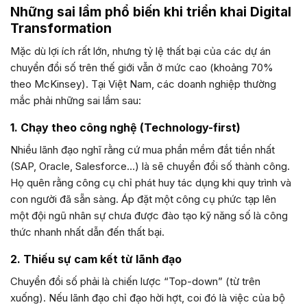
Những sai lầm phổ biến khi triển khai Digital
Transformation
Mặc dù lợi ích rất lớn, nhưng tỷ lệ thất bại của các dự án
chuyển đổi số trên thế giới vẫn ở mức cao (khoảng 70%
theo McKinsey). Tại Việt Nam, các doanh nghiệp thường
mắc phải những sai lầm sau:
1. Chạy theo công nghệ (Technology-first)
Nhiều lãnh đạo nghĩ rằng cứ mua phần mềm đắt tiền nhất
(SAP, Oracle, Salesforce…) là sẽ chuyển đổi số thành công.
Họ quên rằng công cụ chỉ phát huy tác dụng khi quy trình và
con người đã sẵn sàng. Áp đặt một công cụ phức tạp lên
một đội ngũ nhân sự chưa được đào tạo kỹ năng số là công
thức nhanh nhất dẫn đến thất bại.
2. Thiếu sự cam kết từ lãnh đạo
Chuyển đổi số phải là chiến lược “Top-down” (từ trên
xuống). Nếu lãnh đạo chỉ đạo hời hợt, coi đó là việc của bộ