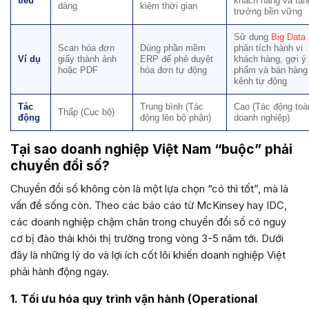
tiêu
khách hàng và tăn
dàng
kiệm thời gian
trưởng bền vững
Sử dụng
Big Data
Scan hóa đơn
Dùng phần mềm
phân tích hành vi
Ví dụ
giấy thành ảnh
ERP để phê duyệt
khách hàng, gợi ý
hoặc PDF
hóa đơn tự động
phẩm và bán hàng
kênh tự động
Tác
Trung bình (Tác
Cao (Tác động toà
Thấp (Cục bộ)
động
động lên bộ phận)
doanh nghiệp)
Tại sao doanh nghiệp Việt Nam “buộc” phải
chuyển đổi số?
Chuyển đổi số không còn là một lựa chọn “có thì tốt”, mà là
vấn đề sống còn. Theo các báo cáo từ McKinsey hay IDC,
các doanh nghiệp chậm chân trong chuyển đổi số có nguy
cơ bị đào thải khỏi thị trường trong vòng 3-5 năm tới. Dưới
đây là những lý do và lợi ích cốt lõi khiến doanh nghiệp Việt
phải hành động ngay.
1. Tối ưu hóa quy trình vận hành (Operational