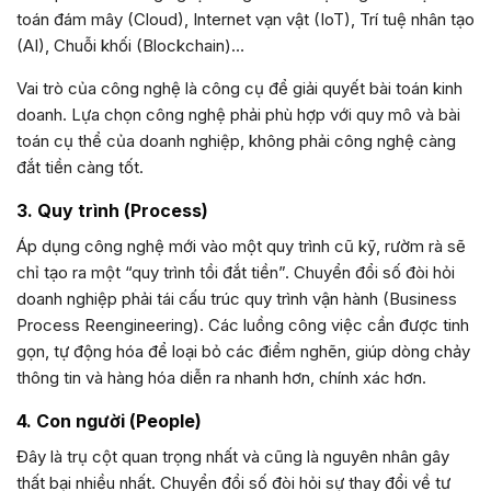
toán đám mây (Cloud), Internet vạn vật (IoT), Trí tuệ nhân tạo
(AI), Chuỗi khối (Blockchain)…
Vai trò của công nghệ là công cụ để giải quyết bài toán kinh
doanh. Lựa chọn công nghệ phải phù hợp với quy mô và bài
toán cụ thể của doanh nghiệp, không phải công nghệ càng
đắt tiền càng tốt.
3. Quy trình (Process)
Áp dụng công nghệ mới vào một quy trình cũ kỹ, rườm rà sẽ
chỉ tạo ra một “quy trình tồi đắt tiền”. Chuyển đổi số đòi hỏi
doanh nghiệp phải tái cấu trúc quy trình vận hành (Business
Process Reengineering). Các luồng công việc cần được tinh
gọn, tự động hóa để loại bỏ các điểm nghẽn, giúp dòng chảy
thông tin và hàng hóa diễn ra nhanh hơn, chính xác hơn.
4. Con người (People)
Đây là trụ cột quan trọng nhất và cũng là nguyên nhân gây
thất bại nhiều nhất. Chuyển đổi số đòi hỏi sự thay đổi về tư