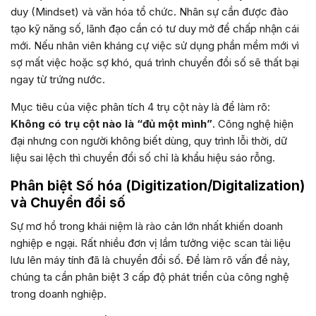
duy (Mindset) và văn hóa tổ chức. Nhân sự cần được đào
tạo kỹ năng số, lãnh đạo cần có tư duy mở để chấp nhận cái
mới. Nếu nhân viên kháng cự việc sử dụng phần mềm mới vì
sợ mất việc hoặc sợ khó, quá trình chuyển đổi số sẽ thất bại
ngay từ trứng nước.
Mục tiêu của việc phân tích 4 trụ cột này là để làm rõ:
Không có trụ cột nào là “đủ một mình”
. Công nghệ hiện
đại nhưng con người không biết dùng, quy trình lỗi thời, dữ
liệu sai lệch thì chuyển đổi số chỉ là khẩu hiệu sáo rỗng.
Phân biệt Số hóa (Digitization/Digitalization)
và Chuyển đổi số
Sự mơ hồ trong khái niệm là rào cản lớn nhất khiến doanh
nghiệp e ngại. Rất nhiều đơn vị lầm tưởng việc scan tài liệu
lưu lên máy tính đã là chuyển đổi số. Để làm rõ vấn đề này,
chúng ta cần phân biệt 3 cấp độ phát triển của công nghệ
trong doanh nghiệp.