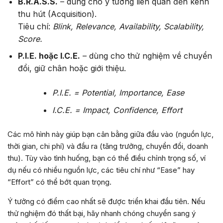
B.R.A.S.S.
– dùng cho ý tưởng liên quan đến kênh
thu hút (Acquisition).
Tiêu chí:
Blink, Relevance, Availability, Scalability,
Score.
P.I.E. hoặc I.C.E.
– dùng cho thử nghiệm về chuyển
đổi, giữ chân hoặc giới thiệu.
P.I.E. = Potential, Importance, Ease
I.C.E. = Impact, Confidence, Effort
Các mô hình này giúp bạn cân bằng giữa đầu vào (nguồn lực,
thời gian, chi phí) và đầu ra (tăng trưởng, chuyển đổi, doanh
thu). Tùy vào tình huống, bạn có thể điều chỉnh trọng số, ví
dụ nếu có nhiều nguồn lực, các tiêu chí như “Ease” hay
“Effort” có thể bớt quan trọng.
Ý tưởng có điểm cao nhất sẽ được triển khai đầu tiên. Nếu
thử nghiệm đó thất bại, hãy nhanh chóng chuyển sang ý