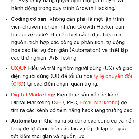
lõi. Đây là kỹ năng quyết định mọi giả thuyết và
hành động trong quy trình Growth Hacking.
Coding cơ bản:
Không cần phải là một lập trình
viên chuyên nghiệp, nhưng Growth Hacker cần
học gì về code? Họ cần biết cách đọc hiểu mã
nguồn, tích hợp các công cụ phân tích, tự động
hóa các tác vụ đơn giản (Automation) và thiết lập
các thử nghiệm A/B Testing.
UX/UI
:
Hiểu về trải nghiệm người dùng (UX) và giao
diện người dùng (UI) để tối ưu hóa
tỷ lệ chuyển đổi
(
CRO
) tại các điểm chạm quan trọng.
Digital Marketing
:
Kiến thức sâu về các kênh
Digital Marketing (
SEO
, PPC,
Email Marketing
) để
tìm ra các kênh có tiềm năng hack tăng trưởng cao.
Automation:
Khả năng sử dụng các công cụ và nền
tảng để tự động hóa các tác vụ lặp đi lặp lại, giúp
tiết kiệm thời gian và nguồn lực.