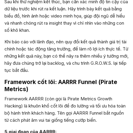
Sau khi thử nghiệm kết thúc, bạn cần xác minh độ tin cậy của
dữ liệu trước khi rút ra kết luận. Hãy trình bày kết quả bằng
biểu đồ, hình ảnh hoặc video minh họa, giúp đội ngũ dễ hiểu
và nhanh chóng rút ra insight thay vì chỉ nhìn vào những con
số khô khan.
Khi báo cáo với lãnh đạo, nên quy đổi kết quả thành giá trị tài
chính hoặc tác động tăng trưởng, để làm rõ lợi ích thực tế. Từ
những kết quả này, bạn có thể nảy ra thêm nhiều ý tưởng mới,
hãy đưa chúng trở lại backlog, và chu trình G.R.O.W.S. lại tiếp
tục bắt đầu.
Framework cốt lõi: AARRR Funnel (Pirate
Metrics)
Framework AARRR (còn gọi là Pirate Metrics Growth
Hacking) là khuôn khổ cốt lõi để đo lường và tối ưu hóa toàn
bộ hành trình khách hàng. Tên gọi AARRR Funnel bắt nguồn
từ cách phát âm vui tai giống tiếng cướp biển.
5 giai đoạn của AARRR: