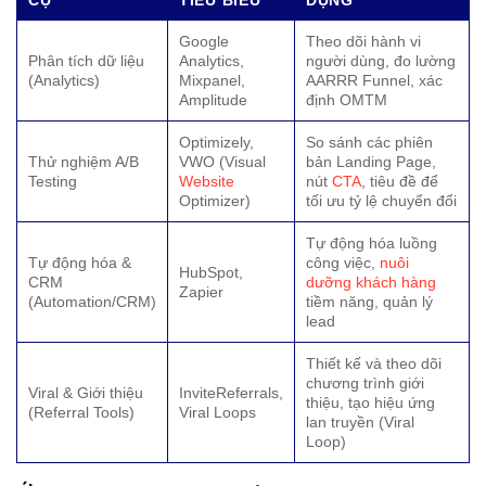
Google
Theo dõi hành vi
Phân tích dữ liệu
Analytics,
người dùng, đo lường
(Analytics)
Mixpanel,
AARRR Funnel, xác
Amplitude
định OMTM
Optimizely,
So sánh các phiên
Thử nghiệm A/B
VWO (Visual
bản Landing Page,
Testing
Website
nút
CTA
, tiêu đề để
Optimizer)
tối ưu tỷ lệ chuyển đổi
Tự động hóa luồng
Tự động hóa &
công việc,
nuôi
HubSpot,
CRM
dưỡng khách hàng
Zapier
(Automation/CRM)
tiềm năng, quản lý
lead
Thiết kế và theo dõi
chương trình giới
Viral & Giới thiệu
InviteReferrals,
thiệu, tạo hiệu ứng
(Referral Tools)
Viral Loops
lan truyền (Viral
Loop)