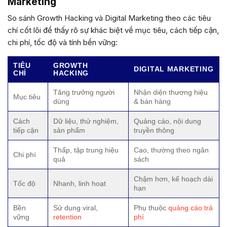
Marketing
So sánh Growth Hacking và Digital Marketing theo các tiêu
chí cốt lõi để thấy rõ sự khác biệt về mục tiêu, cách tiếp cận,
chi phí, tốc độ và tính bền vững:
TIÊU
GROWTH
DIGITAL MARKETING
CHÍ
HACKING
Tăng trưởng người
Nhận diện thương hiệu
Mục tiêu
dùng
& bán hàng
Cách
Dữ liệu, thử nghiệm,
Quảng cáo, nội dung
tiếp cận
sản phẩm
truyền thông
Thấp, tập trung hiệu
Cao, thường theo ngân
Chi phí
quả
sách
Chậm hơn, kế hoạch dài
Tốc độ
Nhanh, linh hoạt
hạn
Bền
Sử dụng viral,
Phụ thuộc
quảng cáo trả
vững
retention
phí