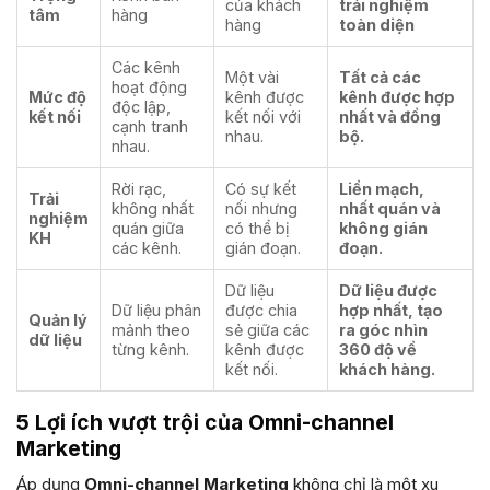
của khách
trải nghiệm
tâm
hàng
hàng
toàn diện
Các kênh
Một vài
Tất cả các
hoạt động
Mức độ
kênh được
kênh được hợp
độc lập,
kết nối
kết nối với
nhất và đồng
cạnh tranh
nhau.
bộ.
nhau.
Rời rạc,
Có sự kết
Liền mạch,
Trải
không nhất
nối nhưng
nhất quán và
nghiệm
quán giữa
có thể bị
không gián
KH
các kênh.
gián đoạn.
đoạn.
Dữ liệu
Dữ liệu được
Dữ liệu phân
được chia
hợp nhất, tạo
Quản lý
mảnh theo
sẻ giữa các
ra góc nhìn
dữ liệu
từng kênh.
kênh được
360 độ về
kết nối.
khách hàng.
5 Lợi ích vượt trội của Omni-channel
Marketing
Áp dụng
Omni-channel Marketing
không chỉ là một xu