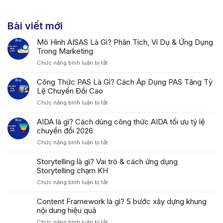
Bài viết mới
Mô Hình AISAS Là Gì? Phân Tích, Ví Dụ & Ứng Dụng
Trong Marketing
ở
Chức năng bình luận bị tắt
Mô
Hình
Công Thức PAS Là Gì? Cách Áp Dụng PAS Tăng Tỷ
AISAS
Lệ Chuyển Đổi Cao
Là
ở
Chức năng bình luận bị tắt
Gì?
Công
Phân
Thức
AIDA là gì? Cách dùng công thức AIDA tối ưu tỷ lệ
Tích,
PAS
chuyển đổi 2026
Ví
Là
Dụ
ở
Chức năng bình luận bị tắt
Gì?
&
AIDA
Cách
Ứng
là
Storytelling là gì? Vai trò & cách ứng dụng
Áp
Dụng
gì?
Storytelling chạm KH
Dụng
Trong
Cách
PAS
Marketing
ở
Chức năng bình luận bị tắt
dùng
Tăng
Storytelling
công
Tỷ
là
Content Framework là gì? 5 bước xây dựng khung
thức
Lệ
gì?
nội dung hiệu quả
AIDA
Chuyển
Vai
tối
Đổi
ở
Chức năng bình luận bị tắt