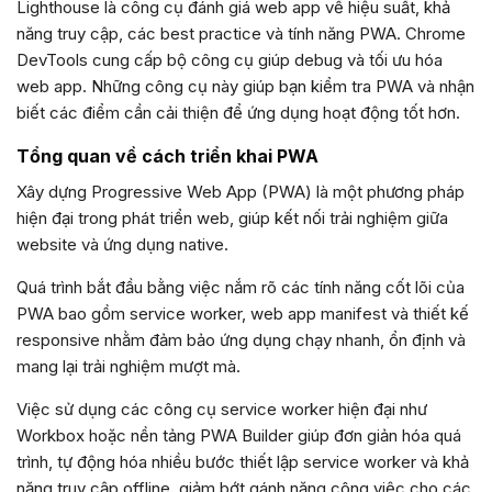
Lighthouse là công cụ đánh giá web app về hiệu suất, khả
năng truy cập, các best practice và tính năng PWA. Chrome
DevTools cung cấp bộ công cụ giúp debug và tối ưu hóa
web app. Những công cụ này giúp bạn kiểm tra PWA và nhận
biết các điểm cần cải thiện để ứng dụng hoạt động tốt hơn.
Tổng quan về cách triển khai PWA
Xây dựng Progressive Web App (PWA) là một phương pháp
hiện đại trong phát triển web, giúp kết nối trải nghiệm giữa
website và ứng dụng native.
Quá trình bắt đầu bằng việc nắm rõ các tính năng cốt lõi của
PWA bao gồm service worker, web app manifest và thiết kế
responsive nhằm đảm bảo ứng dụng chạy nhanh, ổn định và
mang lại trải nghiệm mượt mà.
Việc sử dụng các công cụ service worker hiện đại như
Workbox hoặc nền tảng PWA Builder giúp đơn giản hóa quá
trình, tự động hóa nhiều bước thiết lập service worker và khả
năng truy cập offline, giảm bớt gánh nặng công việc cho các