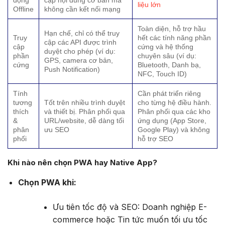
liệu lớn
Offline
không cần kết nối mạng
Toàn diện, hỗ trợ hầu
Hạn chế, chỉ có thể truy
Truy
hết các tính năng phần
cập các API được trình
cập
cứng và hệ thống
duyệt cho phép (ví dụ:
phần
chuyên sâu (ví dụ:
GPS, camera cơ bản,
cứng
Bluetooth, Danh bạ,
Push Notification)
NFC, Touch ID)
Tính
Cần phát triển riêng
tương
Tốt trên nhiều trình duyệt
cho từng hệ điều hành.
thích
và thiết bị. Phân phối qua
Phân phối qua các kho
&
URL/website, dễ dàng tối
ứng dụng (App Store,
phân
ưu SEO
Google Play) và không
phối
hỗ trợ SEO
Khi nào nên chọn PWA hay Native App?
Chọn PWA khi:
Ưu tiên tốc độ và SEO: Doanh nghiệp E-
commerce hoặc Tin tức muốn tối ưu tốc