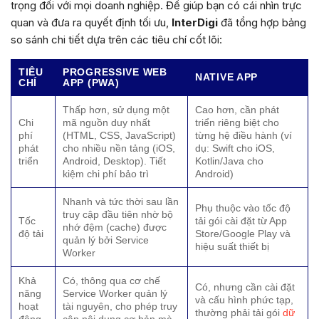
trọng đối với mọi doanh nghiệp. Để giúp bạn có cái nhìn trực
quan và đưa ra quyết định tối ưu,
InterDigi
đã tổng hợp bảng
so sánh chi tiết dựa trên các tiêu chí cốt lõi:
TIÊU
PROGRESSIVE WEB
NATIVE APP
CHÍ
APP (PWA)
Thấp hơn, sử dụng một
Cao hơn, cần phát
Chi
mã nguồn duy nhất
triển riêng biệt cho
phí
(HTML, CSS, JavaScript)
từng hệ điều hành (ví
phát
cho nhiều nền tảng (iOS,
dụ: Swift cho iOS,
triển
Android, Desktop). Tiết
Kotlin/Java cho
kiệm chi phí bảo trì
Android)
Nhanh và tức thời sau lần
Phụ thuộc vào tốc độ
truy cập đầu tiên nhờ bộ
Tốc
tải gói cài đặt từ App
nhớ đệm (cache) được
độ tải
Store/Google Play và
quản lý bởi Service
hiệu suất thiết bị
Worker
Khả
Có, thông qua cơ chế
Có, nhưng cần cài đặt
năng
Service Worker quản lý
và cấu hình phức tạp,
hoạt
tài nguyên, cho phép truy
thường phải tải gói
dữ
động
cập nội dung cơ bản mà