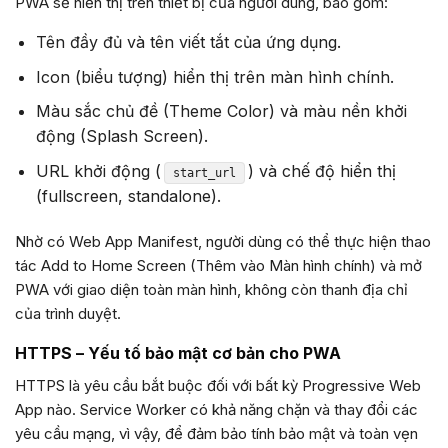
PWA sẽ hiển thị trên thiết bị của người dùng, bao gồm:
Tên đầy đủ và tên viết tắt của ứng dụng.
Icon (biểu tượng) hiển thị trên màn hình chính.
Màu sắc chủ đề (Theme Color) và màu nền khởi
động (Splash Screen).
URL khởi động (
) và chế độ hiển thị
start_url
(fullscreen, standalone).
Nhờ có Web App Manifest, người dùng có thể thực hiện thao
tác Add to Home Screen (Thêm vào Màn hình chính) và mở
PWA với giao diện toàn màn hình, không còn thanh địa chỉ
của trình duyệt.
HTTPS – Yếu tố bảo mật cơ bản cho PWA
HTTPS là yêu cầu bắt buộc đối với bất kỳ Progressive Web
App nào. Service Worker có khả năng chặn và thay đổi các
yêu cầu mạng, vì vậy, để đảm bảo tính bảo mật và toàn vẹn