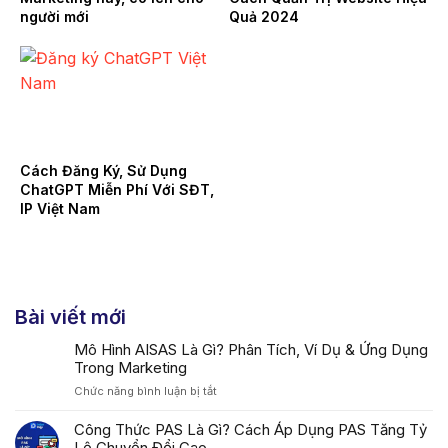
người mới
Quả 2024
Cách Đăng Ký, Sử Dụng
ChatGPT Miễn Phí Với SĐT,
IP Việt Nam
Bài viết mới
Mô Hình AISAS Là Gì? Phân Tích, Ví Dụ & Ứng Dụng
Trong Marketing
ở
Chức năng bình luận bị tắt
Mô
Hình
Công Thức PAS Là Gì? Cách Áp Dụng PAS Tăng Tỷ
AISAS
Lệ Chuyển Đổi Cao