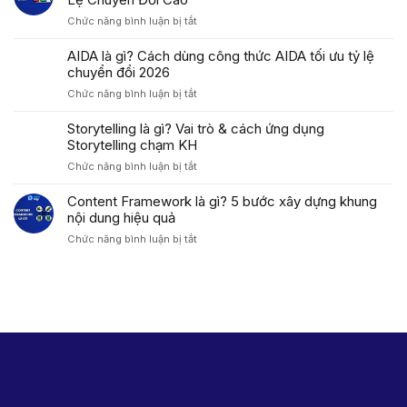
Là
ở
Chức năng bình luận bị tắt
Gì?
Công
Phân
Thức
AIDA là gì? Cách dùng công thức AIDA tối ưu tỷ lệ
Tích,
PAS
chuyển đổi 2026
Ví
Là
Dụ
ở
Chức năng bình luận bị tắt
Gì?
&
AIDA
Cách
Ứng
là
Storytelling là gì? Vai trò & cách ứng dụng
Áp
Dụng
gì?
Storytelling chạm KH
Dụng
Trong
Cách
PAS
Marketing
ở
Chức năng bình luận bị tắt
dùng
Tăng
Storytelling
công
Tỷ
là
Content Framework là gì? 5 bước xây dựng khung
thức
Lệ
gì?
nội dung hiệu quả
AIDA
Chuyển
Vai
tối
Đổi
ở
Chức năng bình luận bị tắt
trò
ưu
Cao
Content
&
tỷ
Framework
cách
lệ
là
ứng
chuyển
gì?
dụng
đổi
5
Storytelling
2026
bước
chạm
xây
KH
dựng
khung
nội