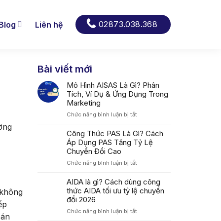
02873.038.368
Blog
Liên hệ
Bài viết mới
Mô Hình AISAS Là Gì? Phân
Tích, Ví Dụ & Ứng Dụng Trong
Marketing
ở
Chức năng bình luận bị tắt
Mô
ường
Hình
Công Thức PAS Là Gì? Cách
AISAS
Áp Dụng PAS Tăng Tỷ Lệ
Là
Chuyển Đổi Cao
Gì?
ở
Chức năng bình luận bị tắt
Phân
Công
Tích,
Thức
AIDA là gì? Cách dùng công
Ví
PAS
thức AIDA tối ưu tỷ lệ chuyển
Dụ
 không
Là
&
đổi 2026
ếp
Gì?
Ứng
ở
Chức năng bình luận bị tắt
Cách
Dụng
bán
AIDA