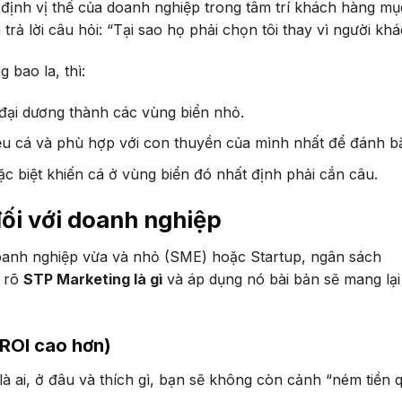
định vị thế của doanh nghiệp trong tâm trí khách hàng mục
trả lời câu hỏi: “Tại sao họ phải chọn tôi thay vì người khá
 bao la, thì:
 đại dương thành các vùng biển nhỏ.
ều cá và phù hợp với con thuyền của mình nhất để đánh bắ
ặc biệt khiến cá ở vùng biển đó nhất định phải cắn câu.
đối với doanh nghiệp
c doanh nghiệp vừa và nhỏ (SME) hoặc Startup, ngân sách
u rõ
STP Marketing là gì
và áp dụng nó bài bản sẽ mang lại
(ROI cao hơn)
à ai, ở đâu và thích gì, bạn sẽ không còn cảnh “ném tiền 