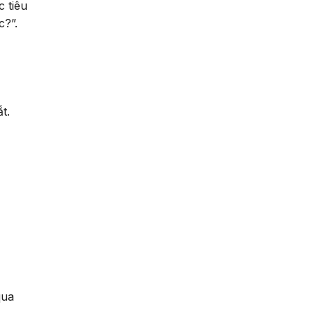
 tiêu
c?”.
t.
qua