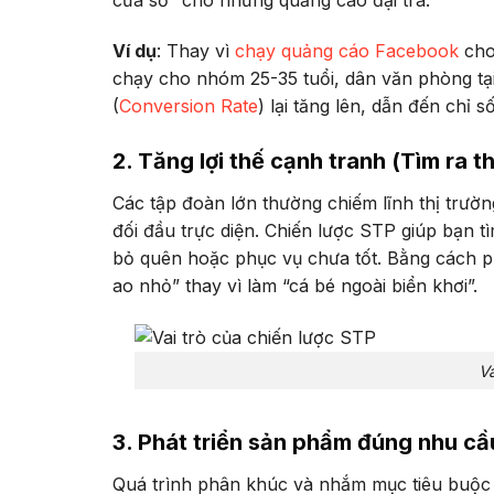
cửa sổ” cho những quảng cáo đại trà.
Ví dụ
: Thay vì
chạy quảng cáo Facebook
cho 
chạy cho nhóm 25-35 tuổi, dân văn phòng tại
(
Conversion Rate
) lại tăng lên, dẫn đến chỉ s
2. Tăng lợi thế cạnh tranh (Tìm ra t
Các tập đoàn lớn thường chiếm lĩnh thị trườ
đối đầu trực diện. Chiến lược STP giúp bạn 
bỏ quên hoặc phục vụ chưa tốt. Bằng cách p
ao nhỏ” thay vì làm “cá bé ngoài biển khơi”.
Va
3. Phát triển sản phẩm đúng nhu cầ
Quá trình phân khúc và nhắm mục tiêu buộc