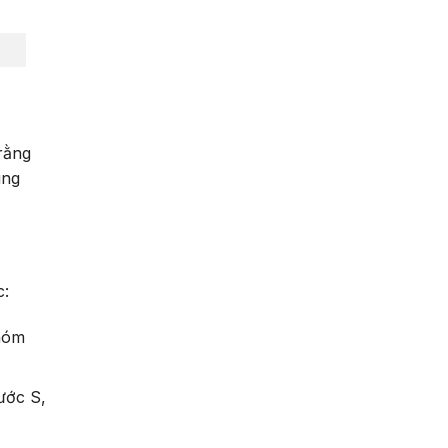
rằng
ùng
c:
nhóm
ước S,