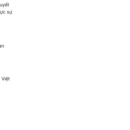
uyết
hực sự
an
 Việt