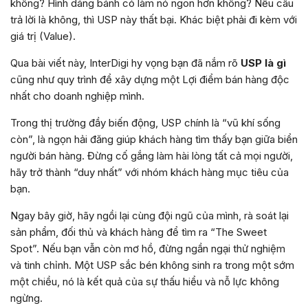
không? Hình dáng bánh có làm nó ngon hơn không? Nếu câu
trả lời là không, thì USP này thất bại. Khác biệt phải đi kèm với
giá trị (Value).
Qua bài viết này, InterDigi hy vọng bạn đã nắm rõ
USP là gì
cũng như quy trình để xây dựng một Lợi điểm bán hàng độc
nhất cho doanh nghiệp mình.
Trong thị trường đầy biến động, USP chính là “vũ khí sống
còn”, là ngọn hải đăng giúp khách hàng tìm thấy bạn giữa biển
người bán hàng. Đừng cố gắng làm hài lòng tất cả mọi người,
hãy trở thành “duy nhất” với nhóm khách hàng mục tiêu của
bạn.
Ngay bây giờ, hãy ngồi lại cùng đội ngũ của mình, rà soát lại
sản phẩm, đối thủ và khách hàng để tìm ra “The Sweet
Spot”. Nếu bạn vẫn còn mơ hồ, đừng ngần ngại thử nghiệm
và tinh chỉnh. Một USP sắc bén không sinh ra trong một sớm
một chiều, nó là kết quả của sự thấu hiểu và nỗ lực không
ngừng.