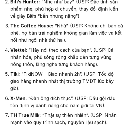
Biti’s Hunter:
“Nhẹ như bay”. (USP: Đặc tính sản
phẩm nhẹ, phù hợp di chuyển, thay đổi định kiến
về giày Biti’s “bền nhưng nặng”).
The Coffee House:
“Nhà”. (USP: Không chỉ bán cà
phê, họ bán trải nghiệm không gian làm việc và kết
nối như ngôi nhà thứ hai).
Viettel:
“Hãy nói theo cách của bạn”. (USP: Cá
nhân hóa, phủ sóng rộng khắp đến từng vùng
nông thôn, lắng nghe từng khách hàng).
Tiki:
“TikiNOW – Giao nhanh 2h”. (USP: Tốc độ
giao hàng nhanh nhất thị trường TMĐT lúc bấy
giờ).
X-Men:
“Đàn ông đích thực”. (USP: Dầu gội đầu
tiên định vị dành riêng cho nam giới tại VN).
TH True Milk:
“Thật sự thiên nhiên”. (USP: Nhấn
mạnh vào quy trình sạch, nguyên liệu sạch).