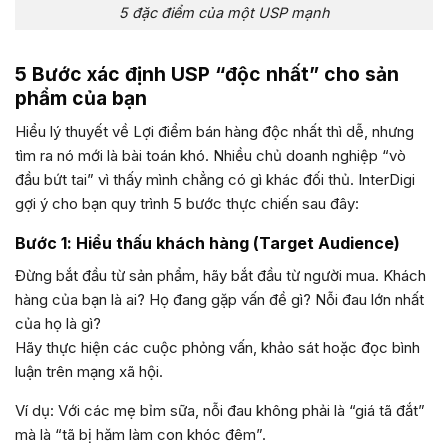
5 đặc điểm của một USP mạnh
5 Bước xác định USP “độc nhất” cho sản
phẩm của bạn
Hiểu lý thuyết về Lợi điểm bán hàng độc nhất thì dễ, nhưng
tìm ra nó mới là bài toán khó. Nhiều chủ doanh nghiệp “vò
đầu bứt tai” vì thấy mình chẳng có gì khác đối thủ. InterDigi
gợi ý cho bạn quy trình 5 bước thực chiến sau đây:
Bước 1: Hiểu thấu khách hàng (Target Audience)
Đừng bắt đầu từ sản phẩm, hãy bắt đầu từ người mua. Khách
hàng của bạn là ai? Họ đang gặp vấn đề gì? Nỗi đau lớn nhất
của họ là gì?
Hãy thực hiện các cuộc phỏng vấn, khảo sát hoặc đọc bình
luận trên mạng xã hội.
Ví dụ: Với các mẹ bỉm sữa, nỗi đau không phải là “giá tã đắt”
mà là “tã bị hăm làm con khóc đêm”.