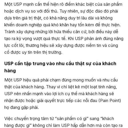
Một USP mạnh cần thể hiện rõ điểm khác biệt của sản phẩm
hoặc dịch vụ so với đối thủ. Tuy nhiên, sự độc đáo đó phải
dựa trên giá trị thật, có khả năng duy trì lâu dài và không
khiến doanh nghiệp quá khó khăn hay tốn kém để thực hiện.
Tránh xây dựng những lời hứa thiếu căn cứ, bởi điều này dễ
tạo ra kỳ vọng vượt quá thực tế. Khi USP phản ánh đúng năng
lực cốt lõi, thương hiệu sẽ xây dựng được niềm tin và củng
cố được uy tín trên thị trường.
USP cần tập trung vào nhu cầu thật sự của khách
hàng
Một USP hiệu quả phải chạm đúng mong muốn và nhu cầu
thật của khách hàng. Thay vì chỉ liệt kê một loạt tính năng,
USP nên nhấn mạnh vào lợi ích cụ thể mà khách hàng sẽ
nhận được hoặc giải quyết trực tiếp các nỗi đau (Pain Point)
họ đang gặp phải.
Việc chuyển trọng tâm từ “sản phẩm có gì” sang “khách
hàng được gì” không chỉ làm USP hấp dẫn hơn mà còn tạo ra