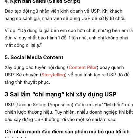
4. Kịch bản Sales (Sales Script)
Đào tạo đội ngũ nhân viên kinh doanh về USP. Khi khách
hàng so sánh giá, nhân viên sẽ dùng USP để xử lý từ chối.
Ví dụ: “Dạ đúng là giá bên em cao hơn chút, nhưng bên em là
đơn vị duy nhất bảo hành 1 đổi 1 tận nhà, anh chị không phải
mất công đi lại ạ.”
5. Social Media Content
Xây dựng các tuyến nội dung (
Content Pillar
) xoay quanh
USP. Kể chuyện (
Storytelling
) về quá trình tạo ra USP đó để
tăng tính thuyết phục.
3 Sai lầm “chí mạng” khi xây dựng USP
USP (Unique Selling Proposition) được coi như “linh hồn” của
chiến lược thương hiệu. Tuy nhiên, nhiều doanh nghiệp khi bắt
đầu xây dựng USP thường rơi vào một số sai lầm sau:
Chỉ nhấn mạnh đặc điểm sản phẩm mà bỏ qua lợi ích