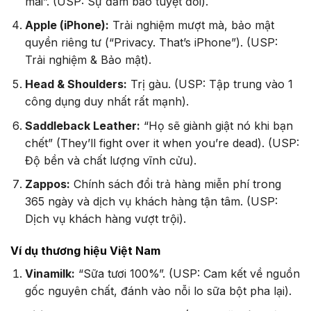
mai”. (USP: Sự đảm bảo tuyệt đối).
Apple (iPhone):
Trải nghiệm mượt mà, bảo mật
quyền riêng tư (“Privacy. That’s iPhone”). (USP:
Trải nghiệm & Bảo mật).
Head & Shoulders:
Trị gàu. (USP: Tập trung vào 1
công dụng duy nhất rất mạnh).
Saddleback Leather:
“Họ sẽ giành giật nó khi bạn
chết” (They’ll fight over it when you’re dead). (USP:
Độ bền và chất lượng vĩnh cửu).
Zappos:
Chính sách đổi trả hàng miễn phí trong
365 ngày và dịch vụ khách hàng tận tâm. (USP:
Dịch vụ khách hàng vượt trội).
Ví dụ thương hiệu Việt Nam
Vinamilk:
“Sữa tươi 100%”. (USP: Cam kết về nguồn
gốc nguyên chất, đánh vào nỗi lo sữa bột pha lại).