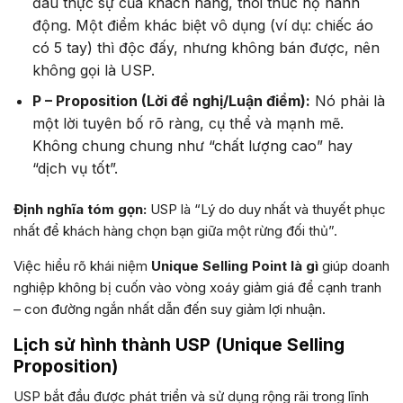
đau thực sự của khách hàng, thôi thúc họ hành
động. Một điểm khác biệt vô dụng (ví dụ: chiếc áo
có 5 tay) thì độc đấy, nhưng không bán được, nên
không gọi là USP.
P – Proposition (Lời đề nghị/Luận điểm):
Nó phải là
một lời tuyên bố rõ ràng, cụ thể và mạnh mẽ.
Không chung chung như “chất lượng cao” hay
“dịch vụ tốt”.
Định nghĩa tóm gọn:
USP là “Lý do duy nhất và thuyết phục
nhất để khách hàng chọn bạn giữa một rừng đối thủ”.
Việc hiểu rõ khái niệm
Unique Selling Point là gì
giúp doanh
nghiệp không bị cuốn vào vòng xoáy giảm giá để cạnh tranh
– con đường ngắn nhất dẫn đến suy giảm lợi nhuận.
Lịch sử hình thành USP (Unique Selling
Proposition)
USP bắt đầu được phát triển và sử dụng rộng rãi trong lĩnh