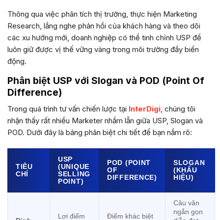
Thông qua việc phân tích thị trường, thực hiện Marketing
Research, lắng nghe phản hồi của khách hàng và theo dõi
các xu hướng mới, doanh nghiệp có thể tinh chỉnh USP để
luôn giữ được vị thế vững vàng trong môi trường đầy biến
động.
Phân biệt USP với Slogan và POD (Point Of
Difference)
Trong quá trình tư vấn chiến lược tại
InterDigi
, chúng tôi
nhận thấy rất nhiều Marketer nhầm lẫn giữa USP, Slogan và
POD. Dưới đây là bảng phân biệt chi tiết để bạn nắm rõ:
USP
POD (POINT
SLOGAN
TIÊU
(UNIQUE
OF
(KHẨU
CHÍ
SELLING
DIFFERENCE)
HIỆU)
POINT)
Câu văn
ngắn gọn
Lợi điểm
Điểm khác biệt