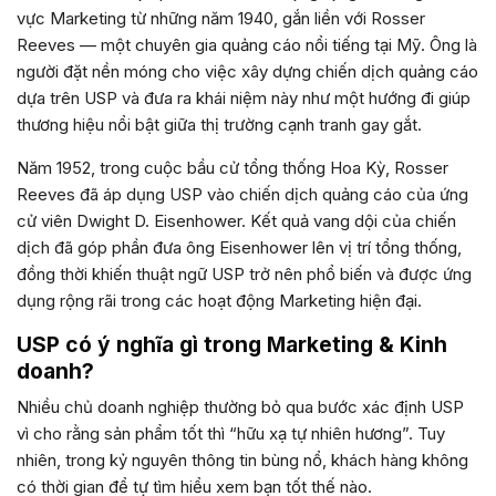
vực Marketing từ những năm 1940, gắn liền với Rosser
Reeves — một chuyên gia quảng cáo nổi tiếng tại Mỹ. Ông là
người đặt nền móng cho việc xây dựng chiến dịch quảng cáo
dựa trên USP và đưa ra khái niệm này như một hướng đi giúp
thương hiệu nổi bật giữa thị trường cạnh tranh gay gắt.
Năm 1952, trong cuộc bầu cử tổng thống Hoa Kỳ, Rosser
Reeves đã áp dụng USP vào chiến dịch quảng cáo của ứng
cử viên Dwight D. Eisenhower. Kết quả vang dội của chiến
dịch đã góp phần đưa ông Eisenhower lên vị trí tổng thống,
đồng thời khiến thuật ngữ USP trở nên phổ biến và được ứng
dụng rộng rãi trong các hoạt động Marketing hiện đại.
USP có ý nghĩa gì trong Marketing & Kinh
doanh?
Nhiều chủ doanh nghiệp thường bỏ qua bước xác định USP
vì cho rằng sản phẩm tốt thì “hữu xạ tự nhiên hương”. Tuy
nhiên, trong kỷ nguyên thông tin bùng nổ, khách hàng không
có thời gian để tự tìm hiểu xem bạn tốt thế nào.