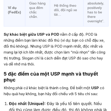
Giao hàng
absolutely,
Hệ thống theo
Ví dụ
qua đêm
positively
dõi, đội ngũ xe
(FedEx)
chắc
has to be
tải…
chắn.
there
overnight”.
Sự khác biệt giữa USP và POD
nằm ở cấp độ. POD là
những điểm bạn làm khác đối thủ (ví dụ: bạn có chỗ đậu xe,
đối thủ không). Nhưng USP là POD mạnh nhất, độc nhất và
mang lại lợi ích lớn nhất, được chọn làm “mũi nhọn” tấn công
thị trường. Slogan chỉ là cách diễn đạt USP đó sao cho hay
và dễ nhớ mà thôi.
5 đặc điểm của một USP mạnh và thuyết
phục
Không phải cứ khác biệt là thành công. Để biết một
USP
có
hiệu quả hay không, bạn hãy đối chiếu với 5 tiêu chí sau:
Độc nhất (Unique):
Đây là yếu tố tiên quyết. Nếu
đối thủ cũng làm được điều đó, thì đó không phải là