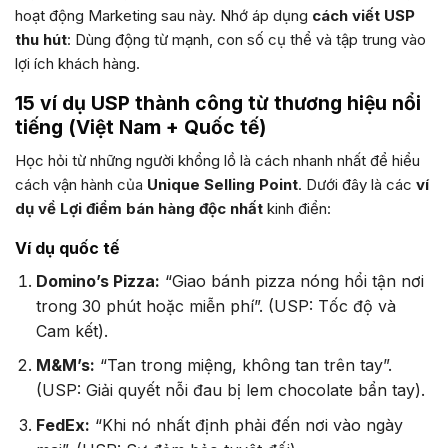
hoạt động Marketing sau này. Nhớ áp dụng
cách viết USP
thu hút
: Dùng động từ mạnh, con số cụ thể và tập trung vào
lợi ích khách hàng.
15 ví dụ USP thành công từ thương hiệu nổi
tiếng (Việt Nam + Quốc tế)
Học hỏi từ những người khổng lồ là cách nhanh nhất để hiểu
cách vận hành của
Unique Selling Point
. Dưới đây là các
ví
dụ về Lợi điểm bán hàng độc nhất
kinh điển:
Ví dụ quốc tế
Domino’s Pizza:
“Giao bánh pizza nóng hổi tận nơi
trong 30 phút hoặc miễn phí”. (USP: Tốc độ và
Cam kết).
M&M’s:
“Tan trong miệng, không tan trên tay”.
(USP: Giải quyết nỗi đau bị lem chocolate bẩn tay).
FedEx:
“Khi nó nhất định phải đến nơi vào ngày