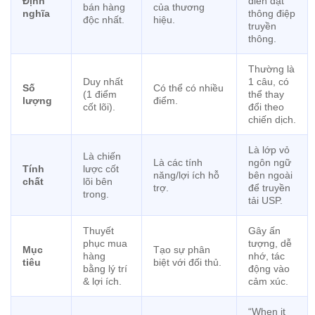
Định
diễn đạt
bán hàng
của thương
nghĩa
thông điệp
độc nhất.
hiệu.
truyền
thông.
Thường là
Duy nhất
1 câu, có
Số
Có thể có nhiều
(1 điểm
thể thay
lượng
điểm.
cốt lõi).
đổi theo
chiến dịch.
Là lớp vỏ
Là chiến
Là các tính
ngôn ngữ
Tính
lược cốt
năng/lợi ích hỗ
bên ngoài
chất
lõi bên
trợ.
để truyền
trong.
tải USP.
Thuyết
Gây ấn
phục mua
tượng, dễ
Mục
Tạo sự phân
hàng
nhớ, tác
tiêu
biệt với đối thủ.
bằng lý trí
động vào
& lợi ích.
cảm xúc.
“When it