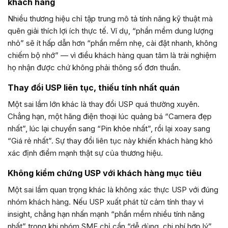
khách hàng
Nhiều thương hiệu chỉ tập trung mô tả tính năng kỹ thuật mà
quên giải thích lợi ích thực tế. Ví dụ, “phần mềm dung lượng
nhỏ” sẽ ít hấp dẫn hơn “phần mềm nhẹ, cài đặt nhanh, không
chiếm bộ nhớ” — vì điều khách hàng quan tâm là trải nghiệm
họ nhận được chứ không phải thông số đơn thuần.
Thay đổi USP liên tục, thiếu tính nhất quán
Một sai lầm lớn khác là thay đổi USP quá thường xuyên.
Chẳng hạn, một hãng điện thoại lúc quảng bá “Camera đẹp
nhất”, lúc lại chuyển sang “Pin khỏe nhất”, rồi lại xoay sang
“Giá rẻ nhất”. Sự thay đổi liên tục này khiến khách hàng khó
xác định điểm mạnh thật sự của thương hiệu.
Không kiểm chứng USP với khách hàng mục tiêu
Một sai lầm quan trọng khác là không xác thực USP với đúng
nhóm khách hàng. Nếu USP xuất phát từ cảm tính thay vì
insight, chẳng hạn nhấn mạnh “phần mềm nhiều tính năng
nhất” trong khi nhóm SME chỉ cần “dễ dùng, chi phí hợp lý”,