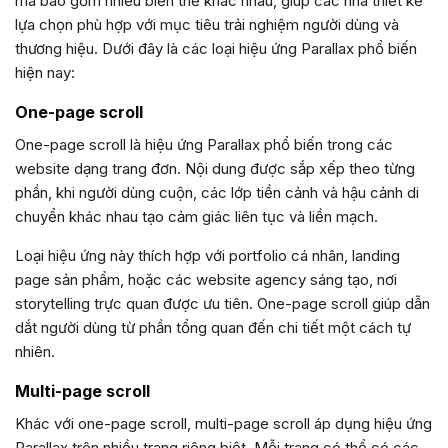
mà bao gồm nhiều biến thể khác nhau, giúp các nhà thiết kế
lựa chọn phù hợp với mục tiêu trải nghiệm người dùng và
thương hiệu. Dưới đây là các loại hiệu ứng Parallax phổ biến
hiện nay:
One-page scroll
One-page scroll là hiệu ứng Parallax phổ biến trong các
website dạng trang đơn. Nội dung được sắp xếp theo từng
phần, khi người dùng cuộn, các lớp tiền cảnh và hậu cảnh di
chuyển khác nhau tạo cảm giác liên tục và liền mạch.
Loại hiệu ứng này thích hợp với portfolio cá nhân, landing
page sản phẩm, hoặc các website agency sáng tạo, nơi
storytelling trực quan được ưu tiên. One-page scroll giúp dẫn
dắt người dùng từ phần tổng quan đến chi tiết một cách tự
nhiên.
Multi-page scroll
Khác với one-page scroll, multi-page scroll áp dụng hiệu ứng
Parallax trên nhiều trang riêng biệt. Mỗi trang có thể có các