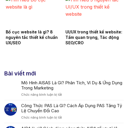
Bố cục website là gì? 8
UI/UX trong thiết kế website:
nguyên tắc thiết kế chuẩn
Tầm quan trọng, Tác động
UX/SEO
SEO/CRO
Bài viết mới
Mô Hình AISAS Là Gì? Phân Tích, Ví Dụ & Ứng Dụng
Trong Marketing
ở
Chức năng bình luận bị tắt
Mô
Hình
Công Thức PAS Là Gì? Cách Áp Dụng PAS Tăng Tỷ
AISAS
Lệ Chuyển Đổi Cao
Là
ở
Chức năng bình luận bị tắt
Gì?
Công
Phân
Thức