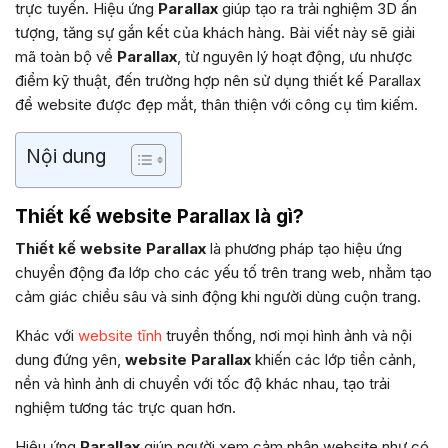
trực tuyến. Hiệu ứng
Parallax
giúp tạo ra trải nghiệm 3D ấn
tượng, tăng sự gắn kết của khách hàng. Bài viết này sẽ giải
mã toàn bộ về
Parallax
, từ nguyên lý hoạt động, ưu nhược
điểm kỹ thuật, đến trường hợp nên sử dụng thiết kế Parallax
để website được đẹp mắt, thân thiện với công cụ tìm kiếm.
Nội dung
Thiết kế website Parallax là gì?
Thiết kế website Parallax
là phương pháp tạo hiệu ứng
chuyển động đa lớp cho các yếu tố trên trang web, nhằm tạo
cảm giác chiều sâu và sinh động khi người dùng cuộn trang.
Khác với
website tĩnh
truyền thống, nơi mọi hình ảnh và nội
dung đứng yên,
website Parallax
khiến các lớp tiền cảnh,
nền và hình ảnh di chuyển với tốc độ khác nhau, tạo trải
nghiệm tương tác trực quan hơn.
Hiệu ứng
Parallax
giúp người xem cảm nhận website như có