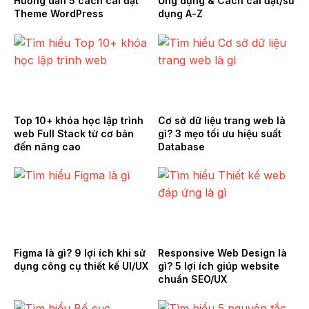
Hướng dẫn 5 cách cài đặt
Ứng dụng & Cách cài đặt/sử
Theme WordPress
dụng A-Z
Top 10+ khóa học lập trình
Cơ sở dữ liệu trang web là
web Full Stack từ cơ bản
gì? 3 mẹo tối ưu hiệu suất
đến nâng cao
Database
Figma là gì? 9 lợi ích khi sử
Responsive Web Design là
dụng công cụ thiết kế UI/UX
gì? 5 lợi ích giúp website
chuẩn SEO/UX