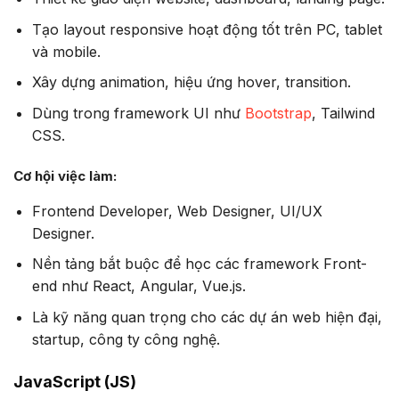
Tạo layout responsive hoạt động tốt trên PC, tablet
và mobile.
Xây dựng animation, hiệu ứng hover, transition.
Dùng trong framework UI như
Bootstrap
, Tailwind
CSS.
Cơ hội việc làm:
Frontend Developer, Web Designer, UI/UX
Designer.
Nền tảng bắt buộc để học các framework Front-
end như React, Angular, Vue.js.
Là kỹ năng quan trọng cho các dự án web hiện đại,
startup, công ty công nghệ.
JavaScript (JS)