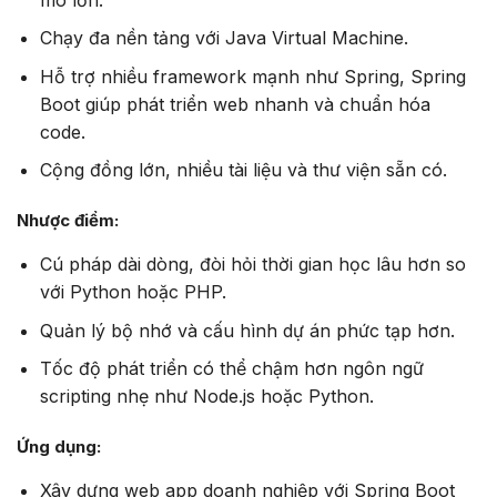
Chạy đa nền tảng với Java Virtual Machine.
Hỗ trợ nhiều framework mạnh như Spring, Spring
Boot giúp phát triển web nhanh và chuẩn hóa
code.
Cộng đồng lớn, nhiều tài liệu và thư viện sẵn có.
Nhược điểm:
Cú pháp dài dòng, đòi hỏi thời gian học lâu hơn so
với Python hoặc PHP.
Quản lý bộ nhớ và cấu hình dự án phức tạp hơn.
Tốc độ phát triển có thể chậm hơn ngôn ngữ
scripting nhẹ như Node.js hoặc Python.
Ứng dụng:
Xây dựng web app doanh nghiệp với Spring Boot