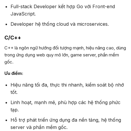
Full-stack Developer kết hợp Go với Front-end
JavaScript.
Developer hệ thống cloud và microservices.
C/C++
C++ là ngôn ngữ hướng đối tượng mạnh, hiệu năng cao, dùng
trong ứng dụng web quy mô lớn, game server, phần mềm
gốc.
Ưu điểm:
Hiệu năng tối đa, thực thi nhanh, kiểm soát bộ nhớ
tốt.
Linh hoạt, mạnh mẽ, phù hợp các hệ thống phức
tạp.
Hỗ trợ phát triển ứng dụng đa nền tảng, hệ thống
server và phần mềm gốc.