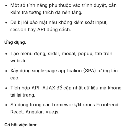
Một số tính năng phụ thuộc vào trình duyệt, cần
kiểm tra tương thích đa nền tảng.
Dễ bị lỗi bảo mật nếu không kiểm soát input,
session hay API đúng cách.
Ứng dụng:
Tạo menu động, slider, modal, popup, tab trên
website.
Xây dựng single-page application (SPA) tương tác
cao.
Tích hợp API, AJAX để cập nhật dữ liệu mà không
tải lại trang.
Sử dụng trong các framework/libraries Front-end:
React, Angular, Vue.js.
Cơ hội việc làm: