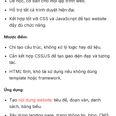
Dễ học, cơ bản cho mọi lập trình web.
Hỗ trợ tất cả trình duyệt hiện đại.
Kết hợp tốt với CSS và JavaScript để tạo website
đầy đủ chức năng.
Nhược điểm:
Chỉ tạo cấu trúc, không xử lý logic hay dữ liệu.
Cần kết hợp CSS/JS để tạo giao diện đẹp và tương
tác.
HTML tĩnh, khó tái sử dụng nếu không dùng
template hoặc framework.
Ứng dụng:
Tạo
nội dung website
: tiêu đề, đoạn văn, danh
sách, bảng biểu.
Xây dựng landing page, trang thông tin, blog, CMS.