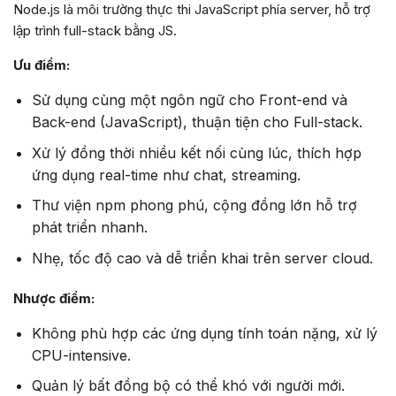
Node.js là môi trường thực thi JavaScript phía server, hỗ trợ
lập trình full-stack bằng JS.
Ưu điểm:
Sử dụng cùng một ngôn ngữ cho Front-end và
Back-end (JavaScript), thuận tiện cho Full-stack.
Xử lý đồng thời nhiều kết nối cùng lúc, thích hợp
ứng dụng real-time như chat, streaming.
Thư viện npm phong phú, cộng đồng lớn hỗ trợ
phát triển nhanh.
Nhẹ, tốc độ cao và dễ triển khai trên server cloud.
Nhược điểm:
Không phù hợp các ứng dụng tính toán nặng, xử lý
CPU-intensive.
Quản lý bất đồng bộ có thể khó với người mới.