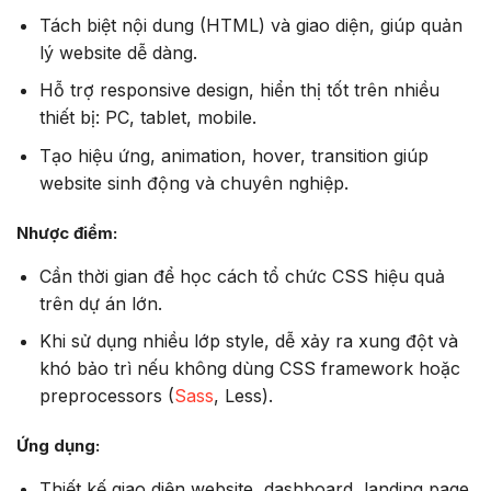
Tách biệt nội dung (HTML) và giao diện, giúp quản
lý website dễ dàng.
Hỗ trợ responsive design, hiển thị tốt trên nhiều
thiết bị: PC, tablet, mobile.
Tạo hiệu ứng, animation, hover, transition giúp
website sinh động và chuyên nghiệp.
Nhược điểm:
Cần thời gian để học cách tổ chức CSS hiệu quả
trên dự án lớn.
Khi sử dụng nhiều lớp style, dễ xảy ra xung đột và
khó bảo trì nếu không dùng CSS framework hoặc
preprocessors (
Sass
, Less).
Ứng dụng:
Thiết kế giao diện website, dashboard, landing page.