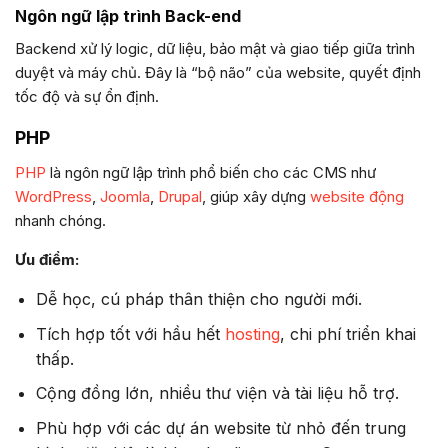
Ngôn ngữ lập trình Back-end
Backend xử lý logic, dữ liệu, bảo mật và giao tiếp giữa trình
duyệt và máy chủ. Đây là “bộ não” của website, quyết định
tốc độ và sự ổn định.
PHP
PHP
là ngôn ngữ lập trình phổ biến cho các CMS như
WordPress
,
Joomla
,
Drupal
, giúp xây dựng
website động
nhanh chóng.
Ưu điểm:
Dễ học, cú pháp thân thiện cho người mới.
Tích hợp tốt với hầu hết
hosting
, chi phí triển khai
thấp.
Cộng đồng lớn, nhiều thư viện và tài liệu hỗ trợ.
Phù hợp với các dự án website từ nhỏ đến trung