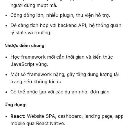
người dùng mượt mà.
Cộng đồng lớn, nhiều plugin, thư viện hỗ trợ.
Dễ dàng tích hợp với backend API, hệ thống quản
lý state và routing.
Nhược điểm chung:
Học framework mới cần thời gian và kiến thức
JavaScript vững.
Một số framework nặng, gây tăng dung lượng tải
trang nếu không tối ưu.
Có thể phức tạp với các dự án nhỏ, đơn giản.
Ứng dụng:
React:
Website SPA, dashboard, landing page, app
mobile qua React Native.