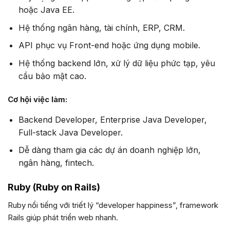
hoặc Java EE.
Hệ thống ngân hàng, tài chính, ERP, CRM.
API phục vụ Front-end hoặc ứng dụng mobile.
Hệ thống backend lớn, xử lý dữ liệu phức tạp, yêu
cầu bảo mật cao.
Cơ hội việc làm:
Backend Developer, Enterprise Java Developer,
Full-stack Java Developer.
Dễ dàng tham gia các dự án doanh nghiệp lớn,
ngân hàng, fintech.
Ruby (Ruby on Rails)
Ruby nổi tiếng với triết lý “developer happiness”, framework
Rails giúp phát triển web nhanh.