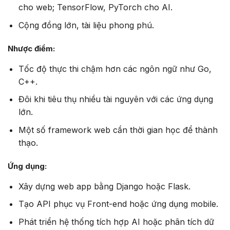
cho web; TensorFlow, PyTorch cho AI.
Cộng đồng lớn, tài liệu phong phú.
Nhược điểm:
Tốc độ thực thi chậm hơn các ngôn ngữ như Go,
C++.
Đôi khi tiêu thụ nhiều tài nguyên với các ứng dụng
lớn.
Một số framework web cần thời gian học để thành
thạo.
Ứng dụng:
Xây dựng web app bằng Django hoặc Flask.
Tạo API phục vụ Front-end hoặc ứng dụng mobile.
Phát triển hệ thống tích hợp AI hoặc phân tích dữ