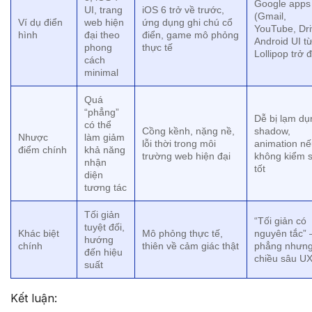
Google apps
UI, trang
iOS 6 trở về trước,
(Gmail,
Ví dụ điển
web hiện
ứng dụng ghi chú cổ
YouTube, Dri
hình
đại theo
điển, game mô phỏng
Android UI t
phong
thực tế
Lollipop trở đ
cách
minimal
Quá
“phẳng”
Dễ bị lạm dụ
có thể
Cồng kềnh, nặng nề,
shadow,
Nhược
làm giảm
lỗi thời trong môi
animation n
điểm chính
khả năng
trường web hiện đại
không kiểm 
nhận
tốt
diện
tương tác
Tối giản
“Tối giản có
tuyệt đối,
Khác biệt
Mô phỏng thực tế,
nguyên tắc” 
hướng
chính
thiên về cảm giác thật
phẳng nhưng
đến hiệu
chiều sâu U
suất
Kết luận: