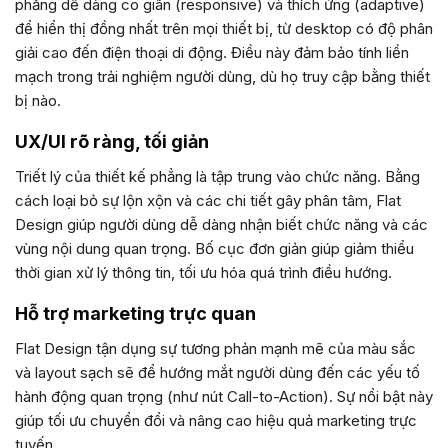
phẳng dễ dàng co giãn (responsive) và thích ứng (adaptive)
để hiển thị đồng nhất trên mọi thiết bị, từ desktop có độ phân
giải cao đến điện thoại di động. Điều này đảm bảo tính liền
mạch trong trải nghiệm người dùng, dù họ truy cập bằng thiết
bị nào.
UX/UI rõ ràng, tối giản
Triết lý của thiết kế phẳng là tập trung vào chức năng. Bằng
cách loại bỏ sự lộn xộn và các chi tiết gây phân tâm, Flat
Design giúp người dùng dễ dàng nhận biết chức năng và các
vùng nội dung quan trọng. Bố cục đơn giản giúp giảm thiểu
thời gian xử lý thông tin, tối ưu hóa quá trình điều hướng.
Hỗ trợ marketing trực quan
Flat Design tận dụng sự tương phản mạnh mẽ của màu sắc
và layout sạch sẽ để hướng mắt người dùng đến các yếu tố
hành động quan trọng (như nút Call-to-Action). Sự nổi bật này
giúp tối ưu chuyển đổi và nâng cao hiệu quả marketing trực
tuyến.