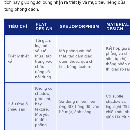
tích này giúp người dùng nhận ra triết lý và mục tiêu riêng của
từng phong cách.
FLAT
MATERIAL
TIÊU CHÍ
SKEUOMORPHISM
DESIGN
DESIGN
Tối giản,
loại bỏ
Kết hợp giữa
yếu tố
Mô phỏng vật thể
phẳng và ch
Triết lý thiết
thừa, tập
thật, tạo cảm giác
sâu, tạo hệ
kế
trung vào
quen thuộc qua chi
thống phân 
chức
tiết, bóng, texture
thị giác rõ r
năng và
nội dung
Không có
shadow,
Có subtle
gradient,
Sử dụng nhiều hiệu
shadow và
Hiệu ứng &
hay
ứng 3D, bóng đổ, vân
highlight để 
chiều sâu
texture.
bề mặt, ánh sáng
chiều sâu nh
Mọi yếu
giúp UX tốt 
tố đều
phẳng