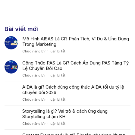
Bài viết mới
Mô Hình AISAS Là Gì? Phân Tích, Ví Dụ & Ứng Dụng
Trong Marketing
ở
Chức năng bình luận bị tắt
Mô
Hình
Công Thức PAS Là Gì? Cách Áp Dụng PAS Tăng Tỷ
AISAS
Lệ Chuyển Đổi Cao
Là
ở
Chức năng bình luận bị tắt
Gì?
Công
Phân
Thức
AIDA là gì? Cách dùng công thức AIDA tối ưu tỷ lệ
Tích,
PAS
chuyển đổi 2026
Ví
Là
Dụ
ở
Chức năng bình luận bị tắt
Gì?
&
AIDA
Cách
Ứng
là
Storytelling là gì? Vai trò & cách ứng dụng
Áp
Dụng
gì?
Storytelling chạm KH
Dụng
Trong
Cách
PAS
Marketing
ở
Chức năng bình luận bị tắt
dùng
Tăng
Storytelling
công
Tỷ
là