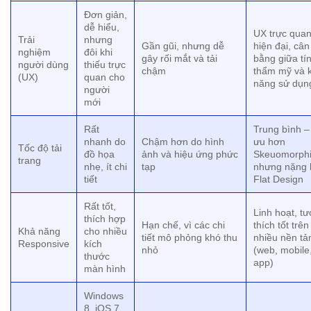
Đơn giản,
dễ hiểu,
UX trực quan
Trải
nhưng
Gần gũi, nhưng dễ
hiện đại, cân
nghiệm
đôi khi
gây rối mắt và tải
bằng giữa tí
người dùng
thiếu trực
chậm
thẩm mỹ và 
(UX)
quan cho
năng sử dụn
người
mới
Rất
Trung bình – 
nhanh do
Chậm hơn do hình
ưu hơn
Tốc độ tải
đồ họa
ảnh và hiệu ứng phức
Skeuomorph
trang
nhẹ, ít chi
tạp
nhưng nặng
tiết
Flat Design
Rất tốt,
Linh hoạt, t
thích hợp
Hạn chế, vì các chi
thích tốt trên
Khả năng
cho nhiều
tiết mô phỏng khó thu
nhiều nền tả
Responsive
kích
nhỏ
(web, mobile
thước
app)
màn hình
Windows
8, iOS 7