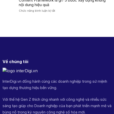
Content Framework là gì? 5 bước xây dựng khung
thức
Lệ
gì?
nội dung hiệu quả
AIDA
Chuyển
Vai
tối
Đổi
ở
Chức năng bình luận bị tắt
trò
ưu
Cao
Content
&
tỷ
Framework
cách
lệ
là
ứng
chuyển
gì?
dụng
đổi
5
Storytelling
2026
bước
chạm
xây
KH
dựng
khung
nội
dung
Về chúng tôi
hiệu
quả
InterDigi.vn đồng hành cùng các doanh nghiệp trong sứ mệnh
tạo dựng thương hiệu bền vững.
Với thế hệ Gen Z thích ứng nhanh với công nghệ và nhiều sức
sáng tạo giúp cho Doanh nghiệp của bạn phát triển mạnh mẽ và
bùng nổ trong kỷ nguyên công nghệ số hóa mới.