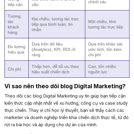
chính xác
tiếp cận
cầu
Tương
Hai chiều, tương tác trực
tác
Một chiều, khó
tiếp qua bình luận, tin
khách
tương tác trực tiếp
nhắn
hàng
Dựa trên dữ liệu
Dựa trên khảo sát,
Đo lường
(Analytics), KPI, ROI rõ
ước tính, tốn kém
hiệu quả
ràng
chi phí
Thấp hơn, dễ tối ưu theo
Cao, tốn nhiều
Chi phí
hiệu suất chiến dịch
nguồn lực
Vì sao nên theo dõi blog Digital Marketing?
Theo dõi các blog Digital Marketing uy tín giúp bạn tiếp cận
kiến thức cập nhật nhất về xu hướng, công cụ và case study
thực chiến. Thay vì chỉ học lý thuyết, bạn sẽ thấy cách các
marketer và doanh nghiệp triển khai chiến dịch thực tế, từ đó
rút ra bài học và áp dụng cho dự án của mình.