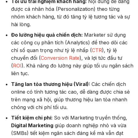
Tối ưu trải nghiệm khách hàng:
Nội dung dễ dàng
được cá nhân hóa (Personalization) theo từng
nhóm khách hàng, từ đó tăng tỷ lệ tương tác và sự
hài lòng.
Đo lường hiệu quả chiến dịch:
Marketer sử dụng
các công cụ phân tích (Analytics) để theo dõi các
chỉ số quan trọng như tỷ lệ nhấp (
CTR
), tỷ lệ
chuyển đổi (
Conversion Rate
), và lợi tức đầu tư
(
ROI
). Khả năng đo lường này giúp tối ưu ngân sách
liên tục.
Tăng lan tỏa thương hiệu (Viral):
Các chiến dịch
online có tính tương tác cao, dễ dàng được chia sẻ
trên mạng xã hội, giúp thương hiệu lan tỏa nhanh
chóng với chi phí tối ưu.
Tiết kiệm chi phí:
So với Marketing truyền thống,
Digital Marketing
giúp doanh nghiệp nhỏ và vừa
(SMBs) tiết kiệm ngân sách đáng kể mà vẫn đạt