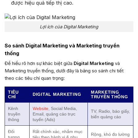
được hiệu quả tiếp thị cao.
Lợi ích của Digital Marketing
So sánh Digital Marketing và Marketing truyền
thống
Để hiểu rõ hơn sự khác biệt giữa
Digital Marketing
và
Marketing truyền thống, dưới đây là bảng so sánh chi tiết
theo các tiêu chí quan trọng:
TIÊU
MARKETING
DIGITAL MARKETING
CHÍ
TRUYỀN THỐNG
Kênh
Website
, Social Media,
TV, Radio, báo giấy,
truyền
Email, quảng cáo trực
biển quảng cáo
thông
tuyến (Ads)
Đối
Rất chính xác, nhắm mục
Rộng, khó đo lường
tượng
tiêu theo hành vi & nhu