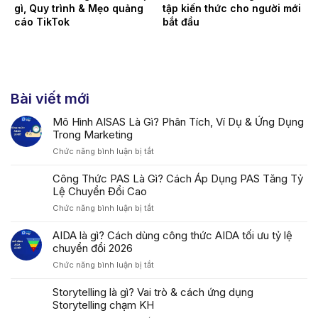
gì, Quy trình & Mẹo quảng
tập kiến thức cho người mới
cáo TikTok
bắt đầu
Bài viết mới
Mô Hình AISAS Là Gì? Phân Tích, Ví Dụ & Ứng Dụng
Trong Marketing
ở
Chức năng bình luận bị tắt
Mô
Hình
Công Thức PAS Là Gì? Cách Áp Dụng PAS Tăng Tỷ
AISAS
Lệ Chuyển Đổi Cao
Là
ở
Chức năng bình luận bị tắt
Gì?
Công
Phân
Thức
AIDA là gì? Cách dùng công thức AIDA tối ưu tỷ lệ
Tích,
PAS
chuyển đổi 2026
Ví
Là
Dụ
ở
Chức năng bình luận bị tắt
Gì?
&
AIDA
Cách
Ứng
là
Storytelling là gì? Vai trò & cách ứng dụng
Áp
Dụng
gì?
Storytelling chạm KH
Dụng
Trong
Cách
PAS