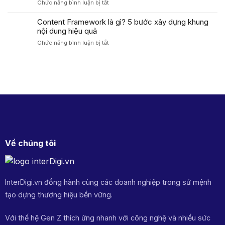
Marketing
ở
Chức năng bình luận bị tắt
dùng
Tăng
Storytelling
công
Tỷ
là
Content Framework là gì? 5 bước xây dựng khung
thức
Lệ
gì?
nội dung hiệu quả
AIDA
Chuyển
Vai
tối
Đổi
ở
Chức năng bình luận bị tắt
trò
ưu
Cao
Content
&
tỷ
Framework
cách
lệ
là
ứng
chuyển
gì?
dụng
đổi
5
Storytelling
2026
bước
chạm
xây
KH
dựng
khung
nội
dung
Về chúng tôi
hiệu
quả
InterDigi.vn đồng hành cùng các doanh nghiệp trong sứ mệnh
tạo dựng thương hiệu bền vững.
Với thế hệ Gen Z thích ứng nhanh với công nghệ và nhiều sức