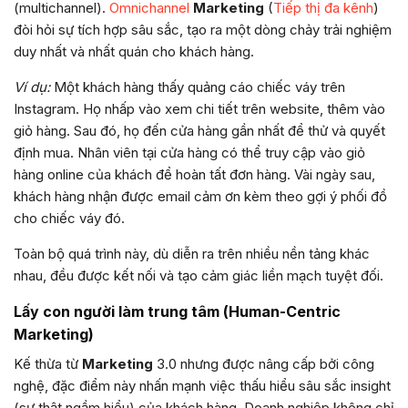
(multichannel).
Omnichannel
Marketing
(
Tiếp thị đa kênh
)
đòi hỏi sự tích hợp sâu sắc, tạo ra một dòng chảy trải nghiệm
duy nhất và nhất quán cho khách hàng.
Ví dụ:
Một khách hàng thấy quảng cáo chiếc váy trên
Instagram. Họ nhấp vào xem chi tiết trên website, thêm vào
giỏ hàng. Sau đó, họ đến cửa hàng gần nhất để thử và quyết
định mua. Nhân viên tại cửa hàng có thể truy cập vào giỏ
hàng online của khách để hoàn tất đơn hàng. Vài ngày sau,
khách hàng nhận được email cảm ơn kèm theo gợi ý phối đồ
cho chiếc váy đó.
Toàn bộ quá trình này, dù diễn ra trên nhiều nền tảng khác
nhau, đều được kết nối và tạo cảm giác liền mạch tuyệt đối.
Lấy con người làm trung tâm (Human-Centric
Marketing)
Kế thừa từ
Marketing
3.0 nhưng được nâng cấp bởi công
nghệ, đặc điểm này nhấn mạnh việc thấu hiểu sâu sắc insight
(sự thật ngầm hiểu) của khách hàng. Doanh nghiệp không chỉ