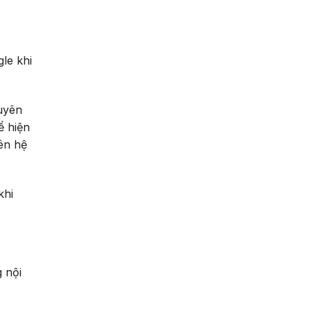
le khi
uyên
ể hiện
iên hệ
khi
g nội