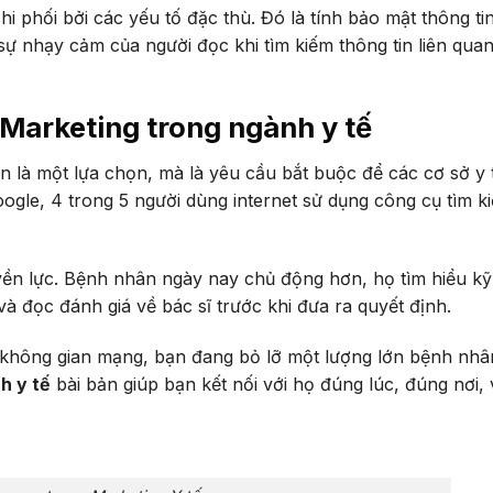
i phối bởi các yếu tố đặc thù. Đó là tính bảo mật thông ti
 sự nhạy cảm của người đọc khi tìm kiếm thông tin liên qua
 Marketing trong ngành y tế
n là một lựa chọn, mà là yêu cầu bắt buộc để các cơ sở y 
oogle, 4 trong 5 người dùng internet sử dụng công cụ tìm k
ền lực. Bệnh nhân ngày nay chủ động hơn, họ tìm hiểu kỹ
 và đọc đánh giá về bác sĩ trước khi đưa ra quyết định.
n không gian mạng, bạn đang bỏ lỡ một lượng lớn bệnh nhâ
h y tế
bài bản giúp bạn kết nối với họ đúng lúc, đúng nơi, 