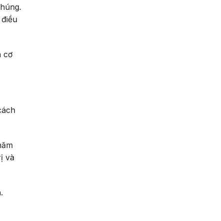
chúng.
 điều
a cơ
cách
chăm
ị và
.