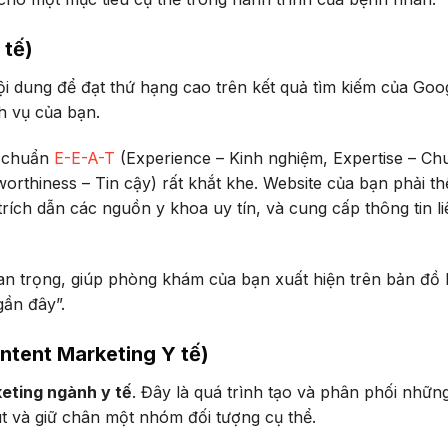
 tế)
nội dung để đạt thứ hạng cao trên kết quả tìm kiếm của Goog
h vụ của bạn.
u chuẩn
E-E-A-T
(Experience – Kinh nghiệm, Expertise – Ch
rthiness – Tin cậy) rất khắt khe. Website của bạn phải th
trích dẫn các nguồn y khoa uy tín, và cung cấp thông tin l
n trọng, giúp phòng khám của bạn xuất hiện trên bản đồ 
ần đây”.
ntent Marketing Y tế)
keting ngành y tế
. Đây là quá trình tạo và phân phối nhữn
hút và giữ chân một nhóm đối tượng cụ thể.