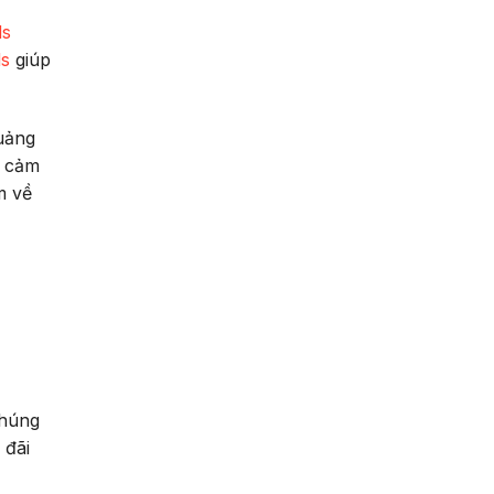
ds
s
giúp
quảng
y cảm
m về
chúng
 đãi