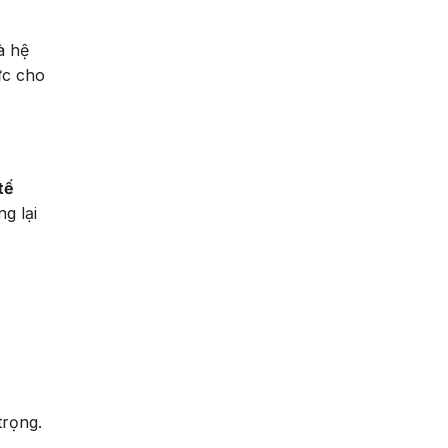
à hệ
ực cho
tế
g lại
trọng.