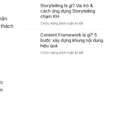
Áp
Trong
là
Storytelling là gì? Vai trò &
Dụng
Marketing
gì?
cách ứng dụng Storytelling
PAS
Cách
Tăng
chạm KH
hân
dùng
Tỷ
ở
Chức năng bình luận bị tắt
công
 thách
Lệ
Storytelling
thức
Chuyển
là
Content Framework là gì? 5
AIDA
Đổi
gì?
bước xây dựng khung nội dung
tối
Cao
Vai
ưu
hiệu quả
trò
tỷ
ở
Chức năng bình luận bị tắt
&
lệ
Content
cách
chuyển
Framework
ứng
đổi
là
dụng
2026
gì?
Storytelling
5
chạm
ực
bước
KH
xây
ềm
dựng
khung
nội
dung
hiệu
quả