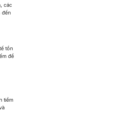
n, các
n đến
tế tồn
iếm để
n tiềm
và