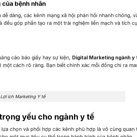
g của bệnh nhân
h dễ dàng, các kênh mạng xã hội phản hồi nhanh chóng, v
cả đều góp phần tạo ra một trải nghiệm liền mạch và tích c
ảng cáo báo giấy hay sự kiện,
Digital Marketing ngành y 
) một cách rõ ràng. Bạn biết chính xác mỗi đồng chi ra man
Lợi ích Marketing Y tế
 trọng yếu cho ngành y tế
ệc lựa chọn và phối hợp các kênh phù hợp là vô cùng quan 
cho một mục tiêu cụ thể trong hành trình của bệnh nhân.