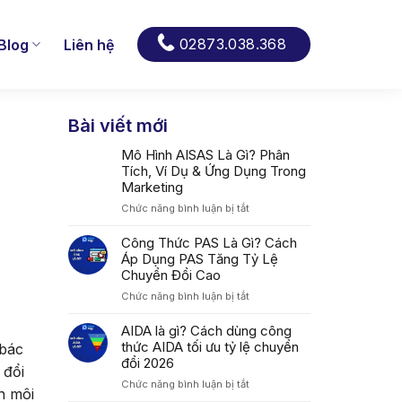
02873.038.368
Blog
Liên hệ
Bài viết mới
Mô Hình AISAS Là Gì? Phân
Tích, Ví Dụ & Ứng Dụng Trong
Marketing
ở
Chức năng bình luận bị tắt
Mô
Hình
Công Thức PAS Là Gì? Cách
AISAS
Áp Dụng PAS Tăng Tỷ Lệ
Là
Chuyển Đổi Cao
Gì?
ở
Chức năng bình luận bị tắt
Phân
Công
Tích,
Thức
AIDA là gì? Cách dùng công
Ví
PAS
thức AIDA tối ưu tỷ lệ chuyển
Dụ
 bác
Là
&
đổi 2026
 đổi
Gì?
Ứng
ở
Chức năng bình luận bị tắt
Cách
Dụng
n môi
AIDA