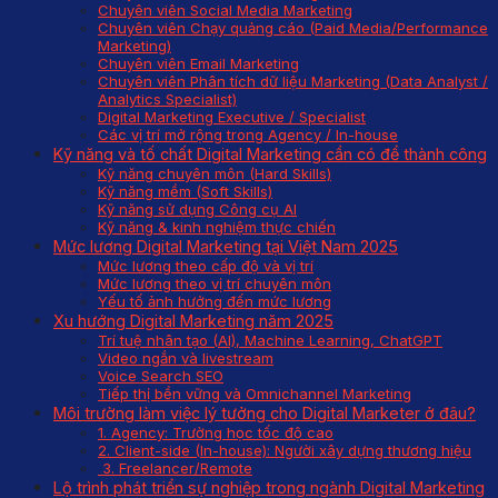
Chuyên viên Social Media Marketing
Chuyên viên Chạy quảng cáo (Paid Media/Performance
Marketing)
Chuyên viên Email Marketing
Chuyên viên Phân tích dữ liệu Marketing (Data Analyst /
Analytics Specialist)
Digital Marketing Executive / Specialist
Các vị trí mở rộng trong Agency / In-house
Kỹ năng và tố chất Digital Marketing cần có để thành công
Kỹ năng chuyên môn (Hard Skills)
Kỹ năng mềm (Soft Skills)
Kỹ năng sử dụng Công cụ AI
Kỹ năng & kinh nghiệm thực chiến
Mức lương Digital Marketing tại Việt Nam 2025
Mức lương theo cấp độ và vị trí
Mức lương theo vị trí chuyên môn
Yếu tố ảnh hưởng đến mức lương
Xu hướng Digital Marketing năm 2025
Trí tuệ nhân tạo (AI), Machine Learning, ChatGPT
Video ngắn và livestream
Voice Search SEO
Tiếp thị bền vững và Omnichannel Marketing
Môi trường làm việc lý tưởng cho Digital Marketer ở đâu?
1. Agency: Trường học tốc độ cao
2. Client-side (In-house): Người xây dựng thương hiệu
3. Freelancer/Remote
Lộ trình phát triển sự nghiệp trong ngành Digital Marketing