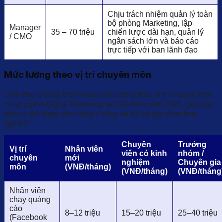
Chịu trách nhiệm quản lý toàn
bộ phòng Marketing, lập
Manager
35 – 70 triệu
chiến lược dài hạn, quản lý
/ CMO
ngân sách lớn và báo cáo
trực tiếp với ban lãnh đạo
Mức lương theo vị trí chuyên môn
Dưới đây là bảng tham khảo mức lương theo vị trí chuyên môn
trong ngành Digital Marketing tại Việt Nam năm 2025, giúp bạn
nắm rõ thu nhập tiềm năng ở từng vai trò và giai đoạn kinh
nghiệm:
Chuyên
Trưởng
Vị trí
Nhân viên
viên có kinh
nhóm /
chuyên
mới
nghiệm
Chuyên gia
môn
(VNĐ/tháng)
(VNĐ/tháng)
(VNĐ/tháng
Nhân viên
chạy quảng
cáo
8–12 triệu
15–20 triệu
25–40 triệu
(Facebook