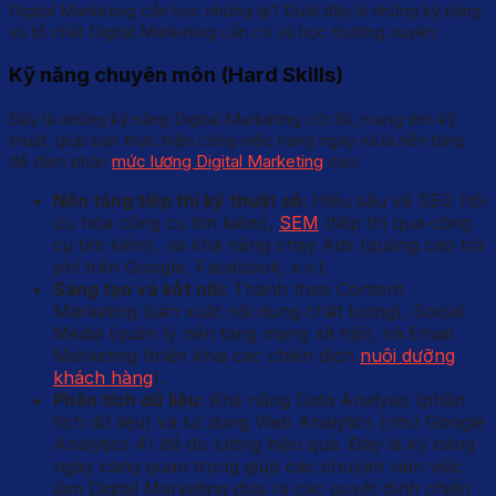
Digital Marketing cần học những gì? Dưới đây là những kỹ năng
và tố chất Digital Marketing cần có và học thường xuyên:
Kỹ năng chuyên môn (Hard Skills)
Đây là những kỹ năng Digital Marketing cốt lõi, mang tính kỹ
thuật, giúp bạn thực hiện công việc hàng ngày và là nền tảng
để đàm phán
mức lương Digital Marketing
cao:
Nền tảng tiếp thị kỹ thuật số:
Hiểu sâu về SEO (tối
ưu hóa công cụ tìm kiếm),
SEM
(tiếp thị qua công
cụ tìm kiếm), và khả năng chạy Ads (quảng cáo trả
phí trên Google, Facebook, v.v.).
Sáng tạo và kết nối:
Thành thạo Content
Marketing (sản xuất nội dung chất lượng), Social
Media (quản lý nền tảng mạng xã hội), và Email
Marketing (triển khai các chiến dịch
nuôi dưỡng
khách hàng
).
Phân tích dữ liệu:
Khả năng Data Analysis (phân
tích dữ liệu) và sử dụng Web Analytics (như Google
Analytics 4) để đo lường hiệu quả. Đây là kỹ năng
ngày càng quan trọng giúp các chuyên viên việc
làm Digital Marketing đưa ra các quyết định chiến