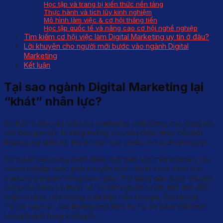
Học tập và trang bị kiến thức nền tảng
Thực hành và tích lũy kinh nghiệm
Mô hình làm việc & cơ hội thăng tiến
Học tập quốc tế và nâng cao cơ hội nghề nghiệp
Tìm kiếm cơ hội việc làm Digital Marketing uy tín ở đâu?
Lời khuyên cho người mới bước vào ngành Digital
Marketing
Kết luận
Tại sao ngành Digital Marketing lại
“khát” nhân lực?
Sự thật là nhu cầu nhân lực marketing chất lượng cao đang lớn
hơn bao giờ hết, tự tăng trưởng chủ yếu được thúc đẩy bởi
thương mại điện tử, thanh toán trực tuyến và truyền thông số.
Khi người tiêu dùng dành nhiều thời gian hơn trên internet, các
doanh nghiệp buộc phải chuyển dịch. Ngân sách dành cho
marketing truyền thống (báo giấy, TV) đang dần được chuyển
sang các kênh kỹ thuật số. Doanh nghiệp từ lớn đến nhỏ đều
nhận ra rằng, nếu không xuất hiện trên Google, Facebook,
TikTok hay các sàn thương mại điện tử, họ sẽ đánh mất một
lượng khách hàng khổng lồ.