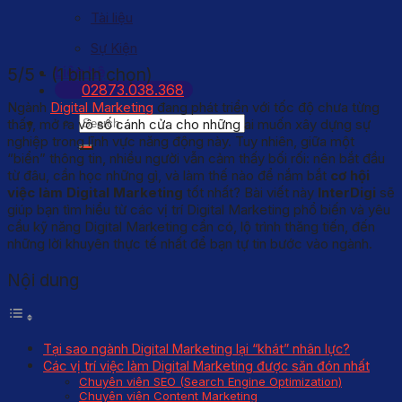
Tài liệu
Sự Kiện
Liên hệ
5/5 - (1 bình chọn)
02873.038.368
Ngành
Digital Marketing
đang phát triển với tốc độ chưa từng
thấy, mở ra vô số cánh cửa cho những ai muốn xây dựng sự
nghiệp trong lĩnh vực năng động này. Tuy nhiên, giữa một
“biển” thông tin, nhiều người vẫn cảm thấy bối rối: nên bắt đầu
từ đâu, cần học những gì, và làm thế nào để nắm bắt
cơ hội
việc làm Digital Marketing
tốt nhất? Bài viết này
InterDigi
sẽ
giúp bạn tìm hiểu từ các vị trí Digital Marketing phổ biến và yêu
cầu kỹ năng Digital Marketing cần có, lộ trình thăng tiến, đến
những lời khuyên thực tế nhất để bạn tự tin bước vào ngành.
Nội dung
Tại sao ngành Digital Marketing lại “khát” nhân lực?
Các vị trí việc làm Digital Marketing được săn đón nhất
Chuyên viên SEO (Search Engine Optimization)
Chuyên viên Content Marketing