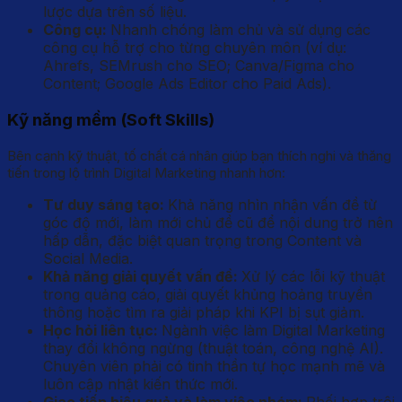
lược dựa trên số liệu.
Công cụ:
Nhanh chóng làm chủ và sử dụng các
công cụ hỗ trợ cho từng chuyên môn (ví dụ:
Ahrefs, SEMrush cho SEO; Canva/Figma cho
Content; Google Ads Editor cho Paid Ads).
Kỹ năng mềm (Soft Skills)
Bên cạnh kỹ thuật, tố chất cá nhân giúp bạn thích nghi và thăng
tiến trong lộ trình Digital Marketing nhanh hơn:
Tư duy sáng tạo:
Khả năng nhìn nhận vấn đề từ
góc độ mới, làm mới chủ đề cũ để nội dung trở nên
hấp dẫn, đặc biệt quan trọng trong Content và
Social Media.
Khả năng giải quyết vấn đề:
Xử lý các lỗi kỹ thuật
trong quảng cáo, giải quyết khủng hoảng truyền
thông hoặc tìm ra giải pháp khi KPI bị sụt giảm.
Học hỏi liên tục:
Ngành việc làm Digital Marketing
thay đổi không ngừng (thuật toán, công nghệ AI).
Chuyên viên phải có tinh thần tự học mạnh mẽ và
luôn cập nhật kiến thức mới.
Giao tiếp hiệu quả và làm việc nhóm:
Phối hợp trôi