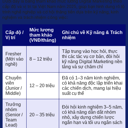
Dưới đây là bảng tham khảo mức lương Digital Marketing theo
cấp độ và vị trí tại Việt Nam năm 2025, giúp bạn hình dung rõ lộ
trình nghề nghiệp và cơ hội thăng tiến dựa trên kỹ năng, kinh
nghiệm và trách nhiệm công việc:
Mức lương
Cấp độ /
Ghi chú về Kỹ năng & Trách
tham khảo
Vị trí
nhiệm
(VNĐ/tháng)
Tập trung vào học hỏi, thực
Fresher
thi các tác vụ cơ bản, đòi hỏi
(Mới vào
8 – 12 triệu
kỹ năng Digital Marketing nền
nghề)
tảng và sự chăm chỉ
Chuyên
Đã có 1–3 năm kinh nghiệm,
viên
có khả năng độc lập triển khai
12 – 20 triệu
(Junior /
các chiến dịch, mang lại hiệu
Middle)
suất cụ thể
Trưởng
Đòi hỏi kinh nghiệm 3–5 năm,
nhóm
có khả năng dẫn dắt nhóm
(Senior /
20 – 35 triệu
nhỏ, xây dựng chiến lược
Team
ngắn hạn và tối ưu ngân sách
Lead)