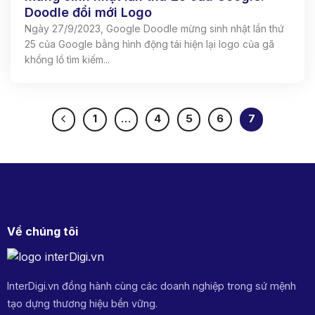
Doodle đổi mới Logo
Ngày 27/9/2023, Google Doodle mừng sinh nhật lần thứ
25 của Google bằng hình động tái hiện lại logo của gã
khổng lồ tìm kiếm...
1
…
4
5
6
7
Về chúng tôi
InterDigi.vn đồng hành cùng các doanh nghiệp trong sứ mệnh
tạo dựng thương hiệu bền vững.